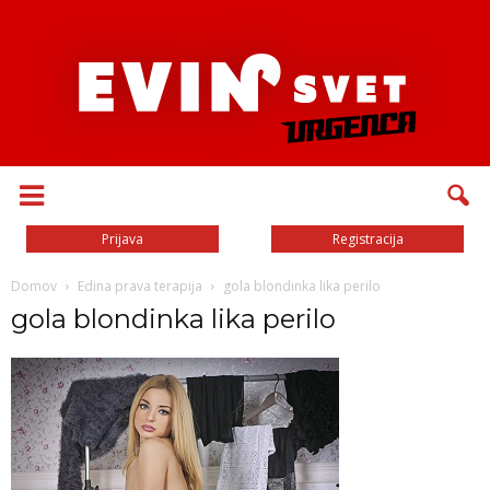
Prijava
Registracija
Domov
Edina prava terapija
gola blondinka lika perilo
gola blondinka lika perilo