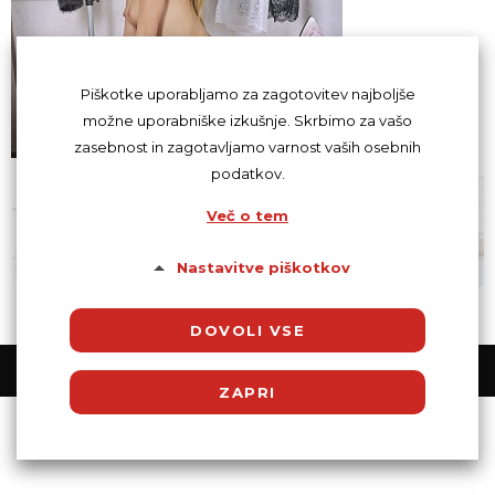
Piškotke uporabljamo za zagotovitev najboljše
možne uporabniške izkušnje. Skrbimo za vašo
zasebnost in zagotavljamo varnost vaših osebnih
podatkov.
Več o tem
Nastavitve piškotkov
DOVOLI VSE
© Powered by SocDate™, © Copyright 2018 VenetiCOM
ZAPRI
Potrebni