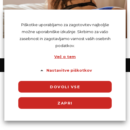
Piškotke uporabljamo za zagotovitev najboljše
možne uporabniške izkušnje. Skrbimo za vašo
zasebnost in zagotavljamo varnost vaših osebnih
podatkov.
Več o tem
© Powered by SocDate™, © Copyright 2018 VenetiCOM
Nastavitve piškotkov
DOVOLI VSE
ZAPRI
Potrebni