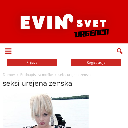
Prijava
Registracija
Domov
Podnapisi za moške
seksi urejena zenska
seksi urejena zenska