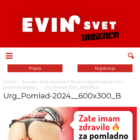
Prijava
Registracija
Domov
Še vedno med opazovalci? Morda si zgrešil najbolj vročo
priložnost življenja…
Urg_Pomlad-2024__600x300_B
Urg_Pomlad-2024__600x300_B