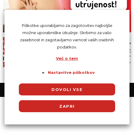
Piškotke uporabljamo za zagotovitev najboljše
možne uporabniške izkušnje. Skrbimo za vašo
zasebnost in zagotavljamo varnost vaših osebnih
podatkov.
Več o tem
Nastavitve piškotkov
DOVOLI VSE
© Powered by SocDate™, © Copyright 2018 VenetiCOM
ZAPRI
Potrebni