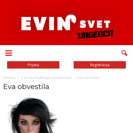
Prijava
Registracija
Domov
S strokovnjakinjo o kondomih!
Eva obvestila
Eva obvestila