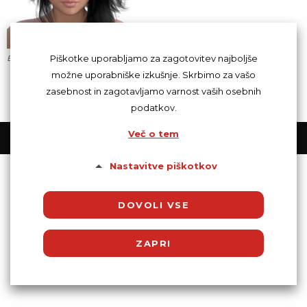
Piškotke uporabljamo za zagotovitev najboljše
Eva Svetuje
možne uporabniške izkušnje. Skrbimo za vašo
zasebnost in zagotavljamo varnost vaših osebnih
podatkov.
Več o tem
© Powered by SocDate™, © Copyright 2018 VenetiCOM
Nastavitve piškotkov
DOVOLI VSE
ZAPRI
Potrebni