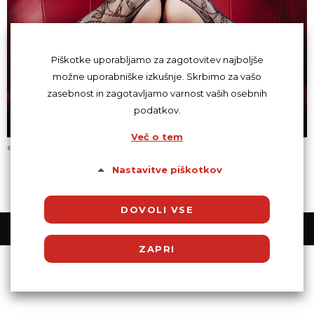
Piškotke uporabljamo za zagotovitev najboljše
možne uporabniške izkušnje. Skrbimo za vašo
zasebnost in zagotavljamo varnost vaših osebnih
podatkov.
Več o tem
eroticna zgodba temna kraljica pohote
Nastavitve piškotkov
DOVOLI VSE
© Powered by SocDate™, © Copyright 2018 VenetiCOM
ZAPRI
Potrebni