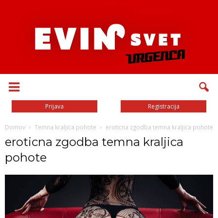
Prijava
Registracija
Domov
Temna kraljica pohote
eroticna zgodba temna kraljica pohote
eroticna zgodba temna kraljica
pohote