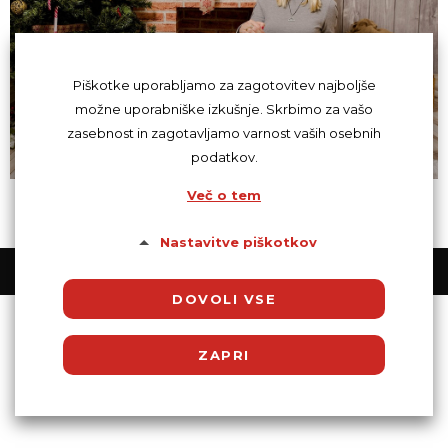
Piškotke uporabljamo za zagotovitev najboljše
možne uporabniške izkušnje. Skrbimo za vašo
zasebnost in zagotavljamo varnost vaših osebnih
podatkov.
Več o tem
Nastavitve piškotkov
© Powered by SocDate™, © Copyright 2018 VenetiCOM
DOVOLI VSE
ZAPRI
Potrebni