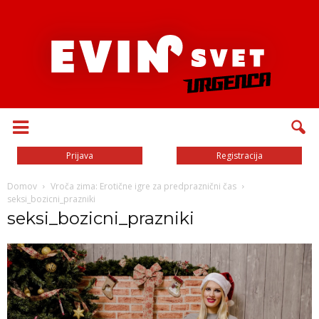
Prijava
Registracija
Domov
Vroča zima: Erotične igre za predpraznični čas
seksi_bozicni_prazniki
seksi_bozicni_prazniki