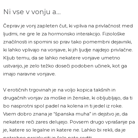
Ni vse v vonju a…
Čeprav je vonj zapleten čut, ki vpliva na privlačnost med
ljudmi, ne gre le za hormonsko interakcijo. Fiziološke
značilnosti in spomini so prav tako pomembni dejavniki,
ki lahko vplivajo na vonjave, ki jih ljudje najdejo privlačne.
Kljub temu, da se lahko nekatere vonjave umetno
ustvarijo, je zelo težko doseči podoben učinek, kot ga
imajo naravne vonjave.
V erotičnih trgovinah je na voljo kopica takšnih in
drugačnih vonjav za moške in ženske, ki obljubljajo, da ti
bo nasprotni spol padel na kolena in ti jedel iz roke.
Vsem dobro znana je “španska muha” in dejstvo je, da
nekatere reči zares delujejo. Povsem drugo vprašanje pa
je, katere so legalne in katere ne. Lahko bi rekli, da je
potrebno preizkusiti in šele nato soditi.