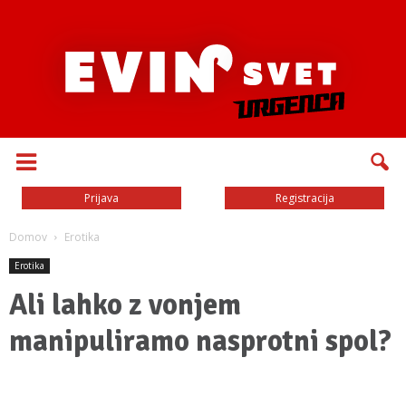
Prijava
Registracija
Domov
Erotika
Erotika
Ali lahko z vonjem
manipuliramo nasprotni spol?