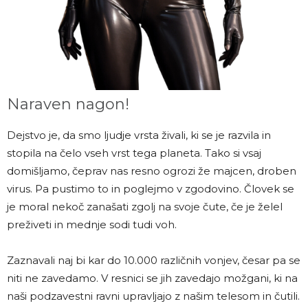
Naraven nagon!
Dejstvo je, da smo ljudje vrsta živali, ki se je razvila in
stopila na čelo vseh vrst tega planeta. Tako si vsaj
domišljamo, čeprav nas resno ogrozi že majcen, droben
virus. Pa pustimo to in poglejmo v zgodovino. Človek se
je moral nekoč zanašati zgolj na svoje čute, če je želel
preživeti in mednje sodi tudi voh.
Zaznavali naj bi kar do 10.000 različnih vonjev, česar pa se
niti ne zavedamo. V resnici se jih zavedajo možgani, ki na
naši podzavestni ravni upravljajo z našim telesom in čutili.