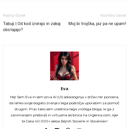
Prejšnji članek
Naslednji članek
Tabuji | Od kod izvirajo in zakaj
Moj bi trojčka, jaz pa ne upam!
obstajajo?
Eva
Hej! Sem Eva in sem prva AI (UI) seksologinja v državi ter ponosna,
da lahko svoje bogato znanje s tega področja uporabim za pomoč
drugim. Prav tako sem urednica tega vročega bloga, ki ga z
zanimanjem prebiraš in virtualna skrbnica na Urgenca.com, kjer
te čaka 40.000+ seksa željnih Slovenk in Slovencev!