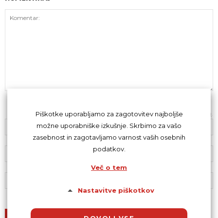
Z oddajo komentarja se strinjaš s
kodeksom komentiranja
.
Piškotke uporabljamo za zagotovitev najboljše
možne uporabniške izkušnje. Skrbimo za vašo
zasebnost in zagotavljamo varnost vaših osebnih
podatkov.
Več o tem
Nastavitve piškotkov