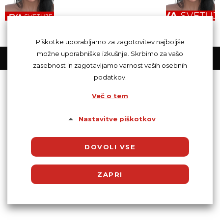
Piškotke uporabljamo za zagotovitev najboljše
možne uporabniške izkušnje. Skrbimo za vašo
© Powered by SocDate™, © Copyright 2018 VenetiCOM
zasebnost in zagotavljamo varnost vaših osebnih
podatkov.
Več o tem
Nastavitve piškotkov
DOVOLI VSE
ZAPRI
Potrebni