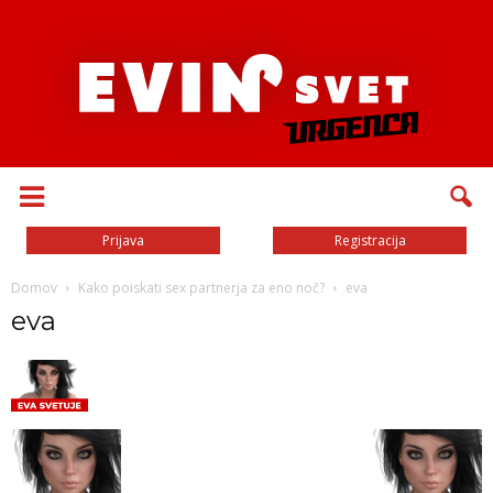
Prijava
Registracija
Domov
Kako poiskati sex partnerja za eno noč?
eva
eva