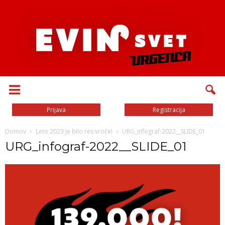
Prijava
Registracija
Domov
Leto 2023 je bilo res vroče!
URG_infograf-2022__SLIDE_01
URG_infograf-2022__SLIDE_01