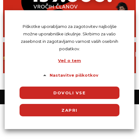
Piškotke uporabljamo za zagotovitev najboljše
možne uporabniške izkušnje. Skrbimo za vašo
zasebnost in zagotavljamo varnost vaših osebnih
podatkov.
Več o tem
Nastavitve piškotkov
DOVOLI VSE
© Powered by SocDate™, © Copyright 2018 VenetiCOM
ZAPRI
Potrebni