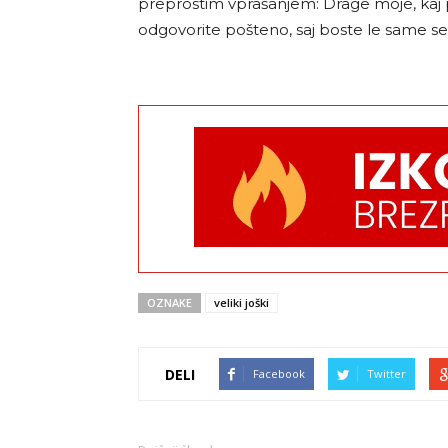
preprostim vprašanjem: Drage moje, kaj pa
odgovorite pošteno, saj boste le same sebi
OZNAKE
veliki joški
DELI
Facebook
Twitter