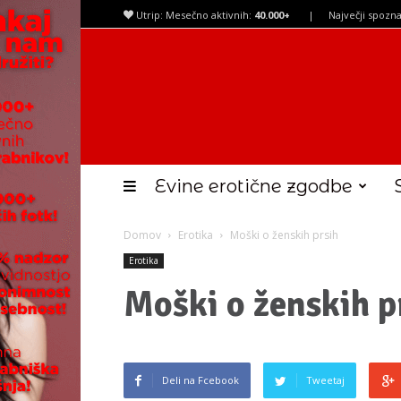
Utrip: Mesečno aktivnih:
40.000+
|
Največji spozna
Evine erotične zgodbe
Domov
Erotika
Moški o ženskih prsih
Erotika
Moški o ženskih p
Deli na Fcebook
Tweetaj