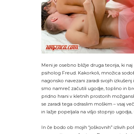
Meni je osebno bližje druga teorija, ki naj b
psiholog Freud. Kakorkoli, množica sodo
nagonsko navezani zaradi svojih izkušenj 
smo namreč začutili ugodje, toplino in b
pridno hrani v kletnih prostorih možgansk
se zaradi tega odraslim moškim – vsaj večin
in lažje popeljala na višjo stopnjo ugodja, 
In če bodo ob mojih “joškovnih” izlivih po