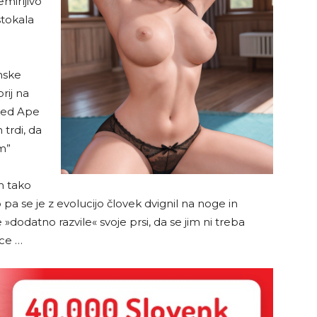
mirljivo
stokala
nske
rij na
Naked Ape
trdi, da
m”
m tako
 pa se je z evolucijo človek dvignil na noge in
odatno razvile« svoje prsi, da se jim ni treba
ice …