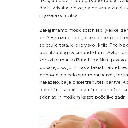
aktu, po pravilih lepega vedenja pač, vzne
dražil izzivalne dojke, da bo sama kmalu 
in jokala od užitka.
Zakaj imamo moški sploh radi (velike) že
prsi? Ena izmed pogosteje omenjenih teo
spletu je tista, ki jo je v svoji knjigi The 
opisal zoolog Desmond Morris. Avtor tam 
ženski primati v džungli “moškim prvako
pokažejo svojo rit (koža takrat nabrekne,
ponavadi pa celo spremeni barvo), ter ji
nakažejo, da je prišel trenutek paritve. Ko
dokončno shodil pokončno, pa so ženske »d
sklanjati in moškim kazati poželjive zadnj