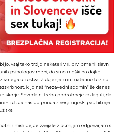
i jo, vsaj tako trdijo nekateri viri, prvi omenil slavni
bnih psihologov meni, da smo moški na dojke
iz ranega otroštva. Z dojenjem in materino bližino
rezskrbnost, ki jo naš “nezavedni spomin” še danes
e skorje. Seveda ni treba podrobneje razlagati, da
i – zdi, da nas bo punca z večjimi joški pač hitreje
užitka.
hotnih misli bejbe zavijale z očmi, jim odgovarjam s