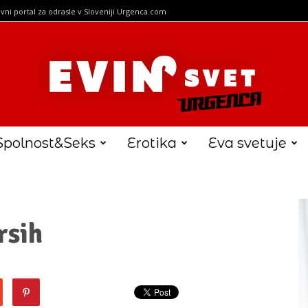
vni portal za odrasle v Sloveniji Urgenca.com
Spolnost&Seks
Erotika
Eva svetuje
rsih