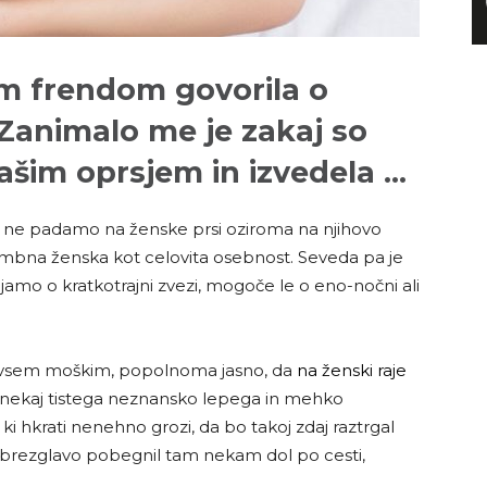
m frendom govorila o
. Zanimalo me je zakaj so
našim oprsjem in izvedela …
zi, ne padamo na ženske prsi oziroma na njihovo
bna ženska kot celovita osebnost. Seveda pa je
mo o kratkotrajni zvezi, mogoče le o eno-nočni ali
da vsem moškim, popolnoma jasno, da
na ženski raje
nekaj tistega neznansko lepega in mehko
ki hkrati nenehno grozi, da bo takoj zdaj raztrgal
 brezglavo pobegnil tam nekam dol po cesti,