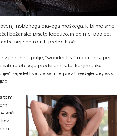
bi Sloveniji nobenega pravega moškega, ki bi me smel
rečal božansko prsato lepotico, in bo moj pogled,
metra nižje od njenih prelepih oči.
e v pretesne pulije, “wonder bra” modrce, super
iniaturo oblačijo predvsem zato, ker jim tako
rije? Pajade! Eva, pa saj me prav ti sedajle begaš s
ico.
 s temi
snem
 kriči:
otkov
lnem