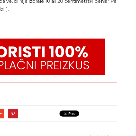
 ve, bi raje izbrale 10 ali 20 centimetrski penis? Pa
 ;).