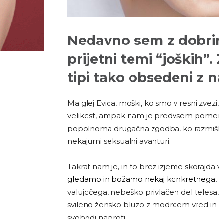
Nedavno sem z dobri
prijetni temi “joških”
tipi tako obsedeni z 
Ma glej Evica, moški, ko smo v resni zve
velikost, ampak nam je predvsem pomem
popolnoma drugačna zgodba, ko razmišlja
nekajurni seksualni avanturi.
Takrat nam je, in to brez izjeme skoraj
gledamo in božamo nekaj konkretnega,
valujočega, nebeško privlačen del telesa, 
svileno žensko bluzo z modrcem vred in
svobodi naproti.