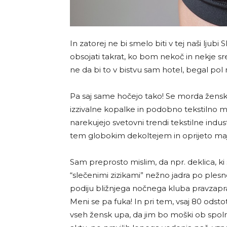
In zatorej ne bi smelo biti v tej naši lju
obsojati takrat, ko bom nekoč in nekje s
ne da bi to v bistvu sam hotel, begal pol 
Pa saj same hočejo tako! Se morda žensk
izzivalne kopalke in podobno tekstilno m
narekujejo svetovni trendi tekstilne indust
tem globokim dekoltejem in oprijeto maj
Sam preprosto mislim, da npr. deklica, ki
“slečenimi zizikami” nežno jadra po ple
podiju bližnjega nočnega kluba pravzaprav
Meni se pa fuka! In pri tem, vsaj 80 odst
vseh žensk upa, da jim bo moški ob spo