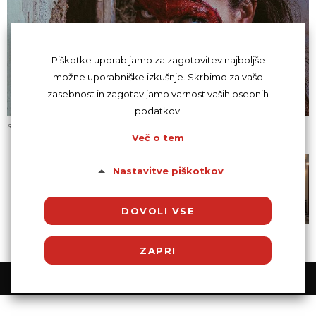
Piškotke uporabljamo za zagotovitev najboljše
možne uporabniške izkušnje. Skrbimo za vašo
zasebnost in zagotavljamo varnost vaših osebnih
podatkov.
sex izrazi
Več o tem
Nastavitve piškotkov
DOVOLI VSE
ZAPRI
© Powered by SocDate™, © Copyright 2018 VenetiCOM
Potrebni