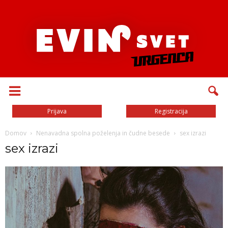
Prijava
Registracija
Domov
Nenavadna spolna poželenja in čudne besede
sex izrazi
sex izrazi