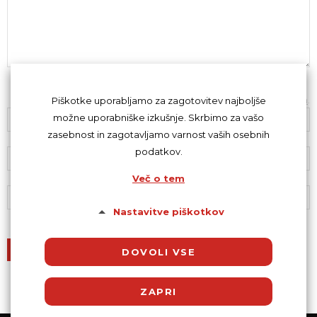
Z oddajo komentarja se strinjaš s
kodeksom komentiranja
.
Piškotke uporabljamo za zagotovitev najboljše
možne uporabniške izkušnje. Skrbimo za vašo
zasebnost in zagotavljamo varnost vaših osebnih
podatkov.
Več o tem
Nastavitve piškotkov
DOVOLI VSE
ZAPRI