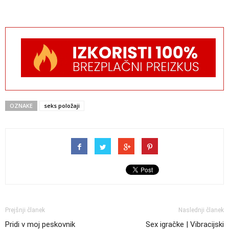
OZNAKE
seks položaji
Prejšnji članek
Naslednji članek
Pridi v moj peskovnik
Sex igračke | Vibracijski