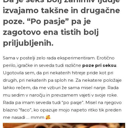
izvajamo takšne in drugačne
poze. “Po pasje” pa je
zagotovo ena tistih bolj
priljubljenih.
Sama v postelji zelo rada eksperimentiram. Erotično
perilo, igračke in seveda tudi različne
poze pri seksu
.
Ugotovila sem, da pri nekaterih hitreje pride kot pri
drugih, pri nekaterih pa sploh ne. Za nekatere položaje
lahko rečem, da me vzburi že sama misel nanje. Rada
mu sedim v naročju in prevzamem vajeti v svoje roke.
Rada pa imam seveda tudi “po pasje”. Misel na njegovo
blazno “faco”, ko opazuje mojo napeto ritko tik preden
me nasadi … mmm
.