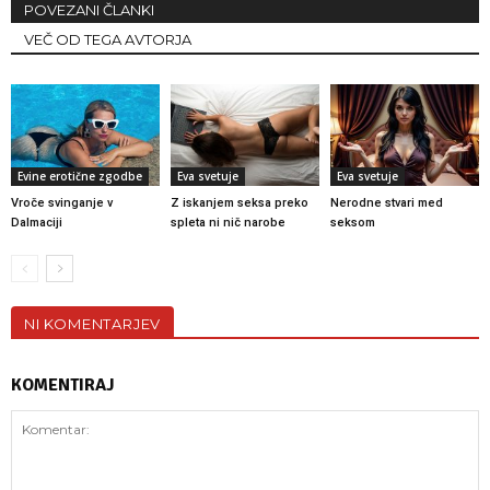
POVEZANI ČLANKI
VEČ OD TEGA AVTORJA
Evine erotične zgodbe
Eva svetuje
Eva svetuje
Vroče svinganje v
Z iskanjem seksa preko
Nerodne stvari med
Dalmaciji
spleta ni nič narobe
seksom
NI KOMENTARJEV
KOMENTIRAJ