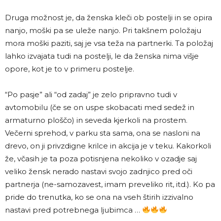
Druga možnost je, da ženska kleči ob postelji in se opira
nanjo, moški pa se uleže nanjo. Pri takšnem položaju
mora moški paziti, saj je vsa teža na partnerki. Ta položaj
lahko izvajata tudi na postelji, le da ženska nima višje
opore, kot je to v primeru postelje.
“Po pasje” ali “od zadaj” je zelo pripravno tudi v
avtomobilu (če se on uspe skobacati med sedež in
armaturno ploščo) in seveda kjerkoli na prostem.
Večerni sprehod, v parku sta sama, ona se nasloni na
drevo, on ji privzdigne krilce in akcija je v teku. Kakorkoli
že, včasih je ta poza potisnjena nekoliko v ozadje saj
veliko žensk nerado nastavi svojo zadnjico pred oči
partnerja (ne-samozavest, imam preveliko rit, itd.). Ko pa
pride do trenutka, ko se ona na vseh štirih izzivalno
nastavi pred potrebnega ljubimca …