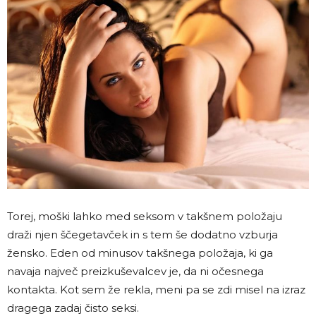
Torej, moški lahko med seksom v takšnem položaju
draži njen ščegetavček in s tem še dodatno vzburja
žensko. Eden od minusov takšnega položaja, ki ga
navaja največ preizkuševalcev je, da ni očesnega
kontakta. Kot sem že rekla, meni pa se zdi misel na izraz
dragega zadaj čisto seksi.