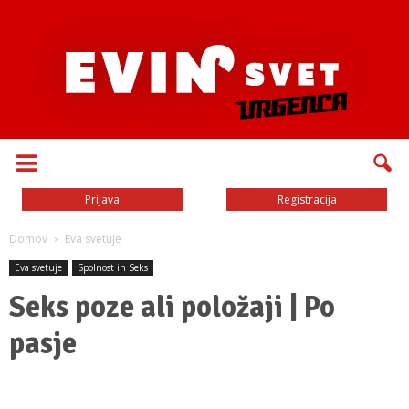
Prijava
Registracija
Domov
Eva svetuje
Eva svetuje
Spolnost in Seks
Seks poze ali položaji | Po
pasje