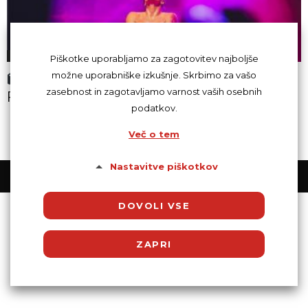
Erotika
Piškotke uporabljamo za zagotovitev najboljše
možne uporabniške izkušnje. Skrbimo za vašo
Eroticland 2019 hardcore
zasebnost in zagotavljamo varnost vaših osebnih
FOTO/VIDEO – brez cenzure!
podatkov.
Več o tem
Nastavitve piškotkov
© Powered by SocDate™, © Copyright 2018 VenetiCOM
DOVOLI VSE
ZAPRI
Potrebni