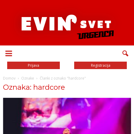
Prijava
Registracija
Domov
Oznake
Članki z oznako "hardcore"
Oznaka: hardcore