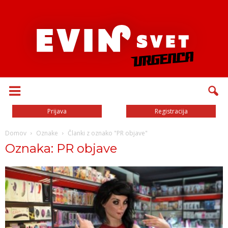
Prijava
Registracija
Domov
Oznake
Članki z oznako "PR objave"
Oznaka: PR objave