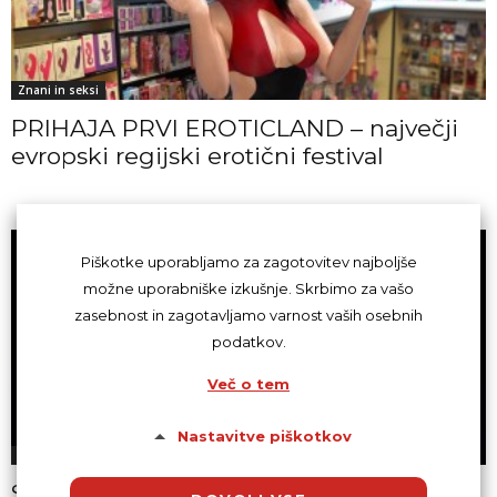
Znani in seksi
PRIHAJA PRVI EROTICLAND – največji
evropski regijski erotični festival
Piškotke uporabljamo za zagotovitev najboljše
možne uporabniške izkušnje. Skrbimo za vašo
zasebnost in zagotavljamo varnost vaših osebnih
podatkov.
Več o tem
Nastavitve piškotkov
Erotika
Spolna terapija na sLOVErotiki