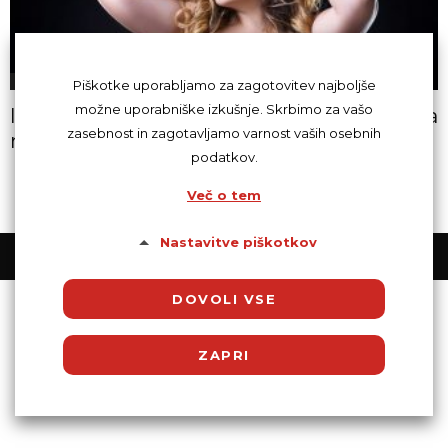
Erotika
Piškotke uporabljamo za zagotovitev najboljše
možne uporabniške izkušnje. Skrbimo za vašo
Izkoristi svoj seksapil in zapelji sanjskega
zasebnost in zagotavljamo varnost vaših osebnih
moškega
podatkov.
Več o tem
Nastavitve piškotkov
© Powered by SocDate™, © Copyright 2018 VenetiCOM
DOVOLI VSE
ZAPRI
Potrebni