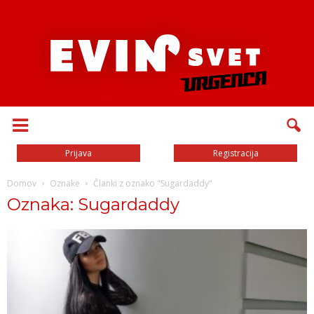
Prijava
Registracija
Domov
Oznake
Članki z oznako "Sugardaddy"
Oznaka: Sugardaddy