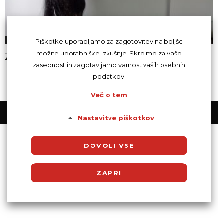
Erotika
Piškotke uporabljamo za zagotovitev najboljše
možne uporabniške izkušnje. Skrbimo za vašo
Zakaj Sugardaddy postaja trend
zasebnost in zagotavljamo varnost vaših osebnih
podatkov.
Več o tem
© Powered by SocDate™, © Copyright 2018 VenetiCOM
Nastavitve piškotkov
DOVOLI VSE
ZAPRI
Potrebni