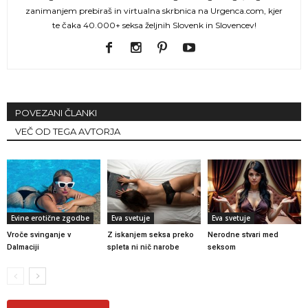
zanimanjem prebiraš in virtualna skrbnica na Urgenca.com, kjer
te čaka 40.000+ seksa željnih Slovenk in Slovencev!
POVEZANI ČLANKI
VEČ OD TEGA AVTORJA
Evine erotične zgodbe
Eva svetuje
Eva svetuje
Vroče svinganje v
Z iskanjem seksa preko
Nerodne stvari med
Dalmaciji
spleta ni nič narobe
seksom