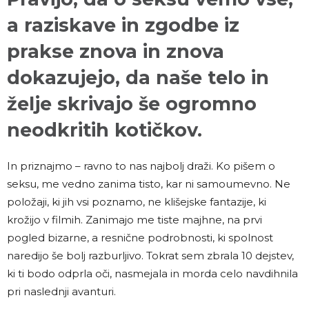
a raziskave in zgodbe iz
prakse znova in znova
dokazujejo, da naše telo in
želje skrivajo še ogromno
neodkritih kotičkov.
In priznajmo – ravno to nas najbolj draži. Ko pišem o
seksu, me vedno zanima tisto, kar ni samoumevno. Ne
položaji, ki jih vsi poznamo, ne klišejske fantazije, ki
krožijo v filmih. Zanimajo me tiste majhne, na prvi
pogled bizarne, a resnične podrobnosti, ki spolnost
naredijo še bolj razburljivo. Tokrat sem zbrala 10 dejstev,
ki ti bodo odprla oči, nasmejala in morda celo navdihnila
pri naslednji avanturi.