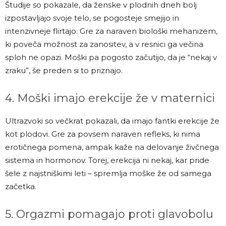
Študije so pokazale, da ženske v plodnih dneh bolj
izpostavljajo svoje telo, se pogosteje smejijo in
intenzivneje flirtajo. Gre za naraven biološki mehanizem,
ki poveča možnost za zanositev, a v resnici ga večina
sploh ne opazi. Moški pa pogosto začutijo, da je “nekaj v
zraku”, še preden si to priznajo.
4. Moški imajo erekcije že v maternici
Ultrazvoki so večkrat pokazali, da imajo fantki erekcije že
kot plodovi. Gre za povsem naraven refleks, ki nima
erotičnega pomena, ampak kaže na delovanje živčnega
sistema in hormonov. Torej, erekcija ni nekaj, kar pride
šele z najstniškimi leti – spremlja moške že od samega
začetka.
5. Orgazmi pomagajo proti glavobolu