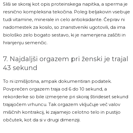
Sliši se skoraj kot opis proteinskega napitka, a sperma je
resnično kompleksna tekočina. Poleg beljakovin vsebuje
tudi vitamine, minerale in celo antioksidante. Čeprav ni
nadomestek za kosilo, so znanstveniki ugotovili, da ima
biološko zelo bogato sestavo, ki je namenjena zaščiti in
hranjenju semenčic.
7. Najdaljši orgazem pri ženski je trajal
43 sekund
To ni izmišljotina, ampak dokumentiran podatek.
Povprečen orgazem traja od 6 do 10 sekund, a
rekorderke so bile izmerjene pri skoraj štirideset sekund
trajajočem vrhuncu. Tak orgazem vključuje več valov
mišičnih kontrakcij, ki zajamejo celotno telo in pustijo
občutek, kot da si v drugi dimenziji.