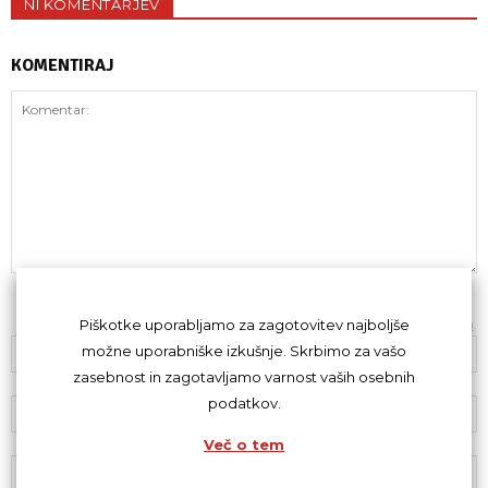
NI KOMENTARJEV
KOMENTIRAJ
Z oddajo komentarja se strinjaš s
kodeksom komentiranja
.
Piškotke uporabljamo za zagotovitev najboljše
možne uporabniške izkušnje. Skrbimo za vašo
zasebnost in zagotavljamo varnost vaših osebnih
podatkov.
Več o tem