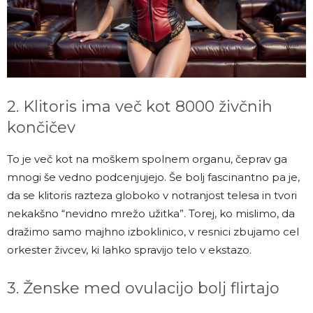
2. Klitoris ima več kot 8000 živčnih
končičev
To je več kot na moškem spolnem organu, čeprav ga
mnogi še vedno podcenjujejo. Še bolj fascinantno pa je,
da se klitoris razteza globoko v notranjost telesa in tvori
nekakšno “nevidno mrežo užitka”. Torej, ko mislimo, da
dražimo samo majhno izboklinico, v resnici zbujamo cel
orkester živcev, ki lahko spravijo telo v ekstazo.
3. Ženske med ovulacijo bolj flirtajo