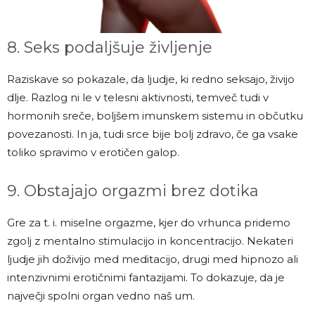
8. Seks podaljšuje življenje
Raziskave so pokazale, da ljudje, ki redno seksajo, živijo
dlje. Razlog ni le v telesni aktivnosti, temveč tudi v
hormonih sreče, boljšem imunskem sistemu in občutku
povezanosti. In ja, tudi srce bije bolj zdravo, če ga vsake
toliko spravimo v erotičen galop.
9. Obstajajo orgazmi brez dotika
Gre za t. i. miselne orgazme, kjer do vrhunca pridemo
zgolj z mentalno stimulacijo in koncentracijo. Nekateri
ljudje jih doživijo med meditacijo, drugi med hipnozo ali
intenzivnimi erotičnimi fantazijami. To dokazuje, da je
največji spolni organ vedno naš um.