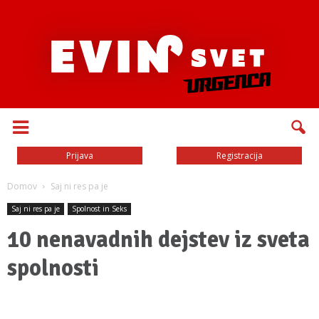
Prijava
Registracija
Domov
Saj ni res pa je
Saj ni res pa je
Spolnost in Seks
10 nenavadnih dejstev iz sveta
spolnosti