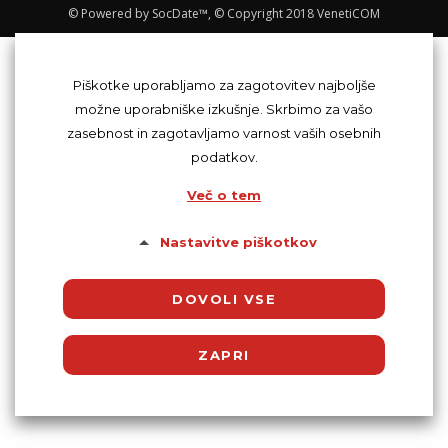
© Powered by SocDate™, © Copyright 2018 VenetiCOM
Piškotke uporabljamo za zagotovitev najboljše
možne uporabniške izkušnje. Skrbimo za vašo
zasebnost in zagotavljamo varnost vaših osebnih
podatkov.
Več o tem
Nastavitve piškotkov
DOVOLI VSE
ZAPRI
Potrebni