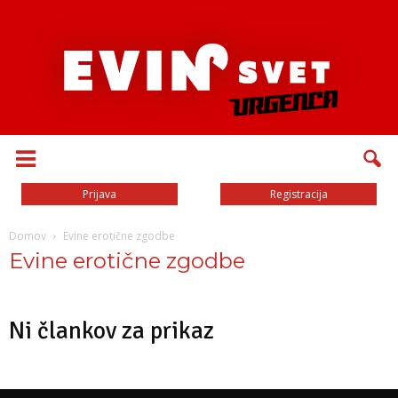
Prijava
Registracija
Domov
Evine erotične zgodbe
Evine erotične zgodbe
Ni člankov za prikaz