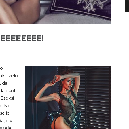
EEEEEEEE!
no
ako zelo
, da
ati kot
Eseksi.
č. No,
se je
a jo v
orela