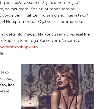
ot njena koža, a vseeno. Saj razumete, kajne?
, da razumete. Ker jaz, bumbar, sem bil
dovolj. Saj jih itak želimo samo sleči. Kaj ni tako?
česar! No, sprememba. O ja! Velika sprememba.
mi deliti informacijo. Na koncu sem jo vprašal
kje
bom kupil na tone tega. Saj ne vem, če sem že
w.myspicyshop.com
a.
e tako
do sedaj
isto, kar
es je