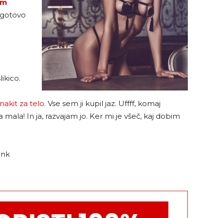
om
Zagotovo
ikico.
nakit za telo
. Vse sem ji kupil jaz. Uffff, komaj
mala! In ja, razvajam jo. Ker mi je všeč, kaj dobim
ink