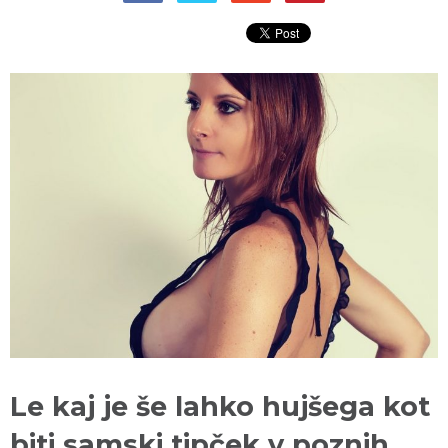
Le kaj je še lahko hujšega kot
biti samski tipček v poznih