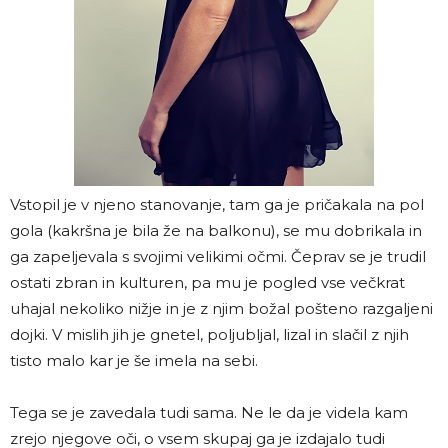
Vstopil je v njeno stanovanje, tam ga je pričakala na pol
gola (kakršna je bila že na balkonu), se mu dobrikala in
ga zapeljevala s svojimi velikimi očmi. Čeprav se je trudil
ostati zbran in kulturen, pa mu je pogled vse večkrat
uhajal nekoliko nižje in je z njim božal pošteno razgaljeni
dojki. V mislih jih je gnetel, poljubljal, lizal in slačil z njih
tisto malo kar je še imela na sebi.
Tega se je zavedala tudi sama. Ne le da je videla kam
zrejo njegove oči, o vsem skupaj ga je izdajalo tudi