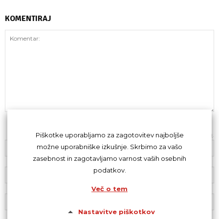
KOMENTIRAJ
Z oddajo komentarja se strinjaš s
kodeksom komentiranja
.
Piškotke uporabljamo za zagotovitev najboljše
možne uporabniške izkušnje. Skrbimo za vašo
zasebnost in zagotavljamo varnost vaših osebnih
podatkov.
Več o tem
Nastavitve piškotkov