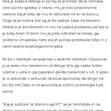
Bila je kraljica fafanja in za hip je pomislil, da je nemara
celo porno igralka. V resnici mu je bilo popolnoma
vseeno kaj je bila, da mu le računala ne bi na koncu.
Tega se je malce bal saj je bil zadnje čase na tesnem.
Slekla si je kombinežo in mu na ogled postavila vse kar si
je kdaj želel. Potem mu je joški odložila na obraz, ga
pošteno zmasirala, nato pa jih počasi prestavila nižje in z
njimi objela stoječega korenjaka.
Ni bil v nebesih, ampak kar v sedmih nebesih. Opazoval
jo je kako mu nesramno obdeluje tiča, ga vsake toliko
vzame v usta in ga zapeljivo gleda naravnost v oči. V glavi
je iz sekunde v sekundo dobival sporočila, da dolgo ne
bo šlo več tako in ta sporočila je očitno prestregla tudi
sama.
“Kaj je ljubček, te ščemi v jajcih?” se je zahihitala in na
dolgo znova potegnila vse do korena. “Sprosti se, vem