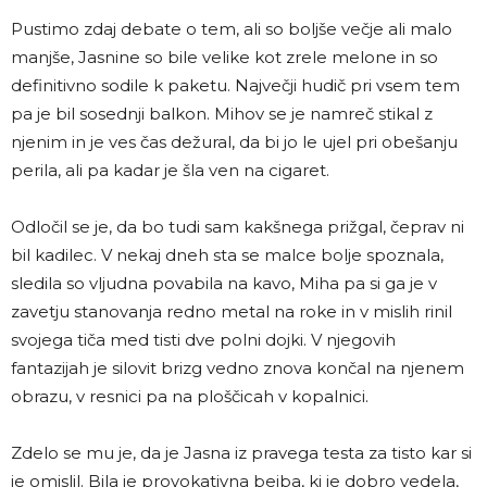
Pustimo zdaj debate o tem, ali so boljše večje ali malo
manjše, Jasnine so bile velike kot zrele melone in so
definitivno sodile k paketu. Največji hudič pri vsem tem
pa je bil sosednji balkon. Mihov se je namreč stikal z
njenim in je ves čas dežural, da bi jo le ujel pri obešanju
perila, ali pa kadar je šla ven na cigaret.
Odločil se je, da bo tudi sam kakšnega prižgal, čeprav ni
bil kadilec. V nekaj dneh sta se malce bolje spoznala,
sledila so vljudna povabila na kavo, Miha pa si ga je v
zavetju stanovanja redno metal na roke in v mislih rinil
svojega tiča med tisti dve polni dojki. V njegovih
fantazijah je silovit brizg vedno znova končal na njenem
obrazu, v resnici pa na ploščicah v kopalnici.
Zdelo se mu je, da je Jasna iz pravega testa za tisto kar si
je omislil. Bila je provokativna bejba, ki je dobro vedela,