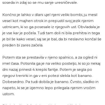
soseda in zdaj so se mu sanje uresničevale.
Končno je lahko v dlani ujel njeni veliki bombi, ju mesil
vesel kot majhen otrok in prepustil svoj jezik njenim
ustnicam, ki so ga posesale iz njegovih ust. Obvladala je
je vse kar je počela. Tudi tam doli ni bila prehitra in tega
je bil še kako vesel, saj se je bal, da bi neslavno končal še
preden bi zares začela.
Potem sta se prestavila v njeno spalnico, a za ogled ni
imel časa. Potisnila ga je na veliko posteljo, ki so jo nekaj
dni nazaj prinesli 4 krepki fantje. Potem je segla po
njegovi trenirki in ga v eni potezi slekla kot banano.
Dobesedno. Pa tudi dobila je banano. Čvrsto, sladko in
napeto, ki se je izjemno lepo prilegala njenim vročim
ustom.