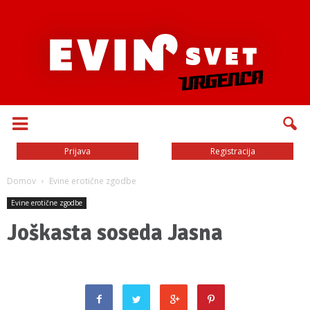
Prijava
Registracija
Domov
Evine erotične zgodbe
Evine erotične zgodbe
Joškasta soseda Jasna