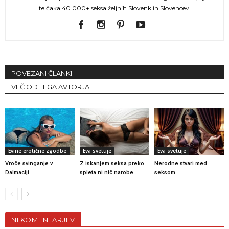
te čaka 40.000+ seksa željnih Slovenk in Slovencev!
POVEZANI ČLANKI
VEČ OD TEGA AVTORJA
Evine erotične zgodbe
Eva svetuje
Eva svetuje
Vroče svinganje v
Z iskanjem seksa preko
Nerodne stvari med
Dalmaciji
spleta ni nič narobe
seksom
NI KOMENTARJEV