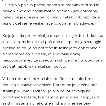
kaj s svojo pojavo počne pohotnim moškim mislim. Na
balkon je vedno hodila malce pomanjkljivo oblečena,
nekoč pa je obešala perilo celo v neki kombineži, da je
jasno videl njene velike rjave kolobarje in bradavice.
Ko jo je celo preskeniral je opazil, da se ji vidi tudi do ritke
in, da se njeni lepi ritnici pošteno oklepata njenih tangic.
Mešalo se mu je od potrebe in Jasna je to dobro videla.
Namenoma ga je dražila, mu govorila dokaj
nespodobne reči za sosedo in ustnice med pogovorom
večkrat našobila v nekakšen poljub.
V tistih trenutkih bi mu lahko prišlo kar takole, brez
dotikanja, naravnost v hlače. Potem pa je končno ona
storila prvi korak. Očitno ji je bilo dovolj čakanja na
pohotnega soseda, ki si ga je verjetno drkal nanjo, skrit
za štirimi stenami. Tako si je mislila, in imela je prav.