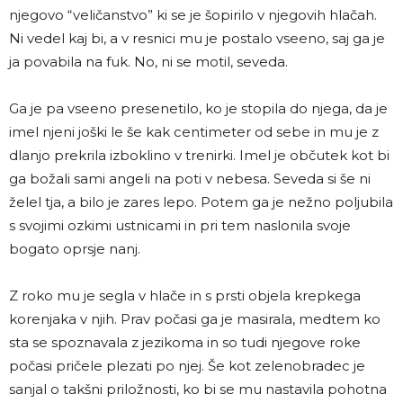
njegovo “veličanstvo” ki se je šopirilo v njegovih hlačah.
Ni vedel kaj bi, a v resnici mu je postalo vseeno, saj ga je
ja povabila na fuk. No, ni se motil, seveda.
Ga je pa vseeno presenetilo, ko je stopila do njega, da je
imel njeni joški le še kak centimeter od sebe in mu je z
dlanjo prekrila izboklino v trenirki. Imel je občutek kot bi
ga božali sami angeli na poti v nebesa. Seveda si še ni
želel tja, a bilo je zares lepo. Potem ga je nežno poljubila
s svojimi ozkimi ustnicami in pri tem naslonila svoje
bogato oprsje nanj.
Z roko mu je segla v hlače in s prsti objela krepkega
korenjaka v njih. Prav počasi ga je masirala, medtem ko
sta se spoznavala z jezikoma in so tudi njegove roke
počasi pričele plezati po njej. Še kot zelenobradec je
sanjal o takšni priložnosti, ko bi se mu nastavila pohotna