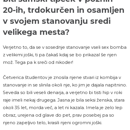
20-ih, trdokurčen in osamljen
v svojem stanovanju sredi
velikega mesta?
Verjetno to, da se v sosednje stanovanje vseli sex bomba
z velikimi joški, ti pa čakaš kdaj se bo prikazal še njen
mož. Tega pa k sreči od nikoder!
Četverica študentov je znosila njene stvari iz kombija v
stanovanje in se slinila okoli nje, ko jim je dajala napitnino.
Seveda so bili veseli denarja, a verjetno bi tisti hip v roki
raje imeli nekaj drugega. Jasna je bila seksi ženska, stara
okoli 35 let, morda več, a let ni kazala. Imela je zelo lep
obraz, urejena od glave do pet, prav posebej pa so
njeno zapeljivo telo, krasili njeni ogromni joški.