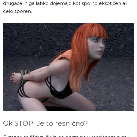
drugače in ga lahko dojemajo kot spolno eksotičen ali
celo sporen.
Ok STOP! Je to resnično?