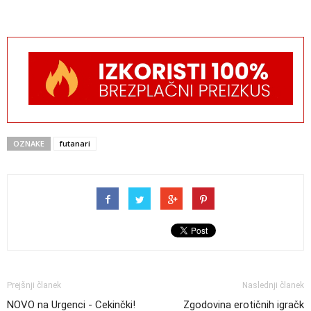
OZNAKE
futanari
Prejšnji članek
Naslednji članek
NOVO na Urgenci - Cekinčki!
Zgodovina erotičnih igračk