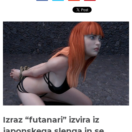
Izraz “futanari” izvira iz
japonskega slenga in se