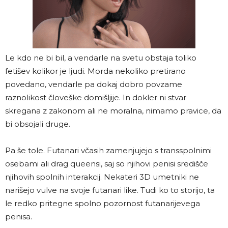
Le kdo ne bi bil, a vendarle na svetu obstaja toliko
fetišev kolikor je ljudi. Morda nekoliko pretirano
povedano, vendarle pa dokaj dobro povzame
raznolikost človeške domišljije. In dokler ni stvar
skregana z zakonom ali ne moralna, nimamo pravice, da
bi obsojali druge.
Pa še tole. Futanari včasih zamenjujejo s transspolnimi
osebami ali drag queensi, saj so njihovi penisi središče
njihovih spolnih interakcij. Nekateri 3D umetniki ne
narišejo vulve na svoje futanari like. Tudi ko to storijo, ta
le redko pritegne spolno pozornost futanarijevega
penisa.