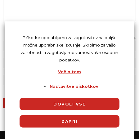
Z oddajo komentarja se strinjaš s
kodeksom komentiranja
.
Piškotke uporabljamo za zagotovitev najboljše
možne uporabniške izkušnje. Skrbimo za vašo
zasebnost in zagotavljamo varnost vaših osebnih
podatkov.
Več o tem
Nastavitve piškotkov
DOVOLI VSE
ZAPRI
© Powered by SocDate™, © Copyright 2018 VenetiCOM