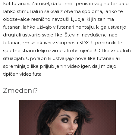
kot futanari. Zamisel, da bi imeli penis in vagino ter da bi
lahko stimulirali in seksali z obema spoloma, lahko te
oboževalce resnično navduši. Ljudje, ki jih zanima
futanari, lahko uživajo v futanari hentaiju, ki ga ustvarijo
drugi ali ustvarijo svoje like. Številni navdušenci nad
futanarijem so aktivni v skupnosti 3DX. Uporabniki te
spletne strani delijo izvirne ali obstoječe 3D like v spolnih
situacijah. Uporabniki ustvarjajo nove like futanari ali
spreminjajo like priljubljenih video iger, da jim dajo
tipičen videz futa.
Zmedeni?