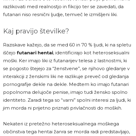
razlikovati med realnostjo in fikcijo ter se zavedati, da
futanari niso resnični ljudje, temveč le izmišljeni liki.
Kaj pravijo številke?
Raziskave kažejo, da se med 60 in 70 % ljudi, ki na spletu
iščejo
futanari hentai
, identificirajo kot heteroseksualni
moški. Ker imajo liki iz futanarijev telesa z lastnostmi, ki
se pogosto štejejo za “ženstvene”, se njihovo gledanje v
interakciji z ženskimi liki ne razlikuje preveč od gledanja
pornografije dekle na dekle. Medtem ko imajo futanari
popolnoma delujoče penise, imajo tudi žensko spolno
identiteto. Zaradi tega so “varni” spolni interesi za ljudi, ki
jim morda ni prijetno priznati privlačnosti do moških.
Nekateri iz pretežno heteroseksualnega moškega
občinstva tega hentai žanra se morda radi predstavljajo,