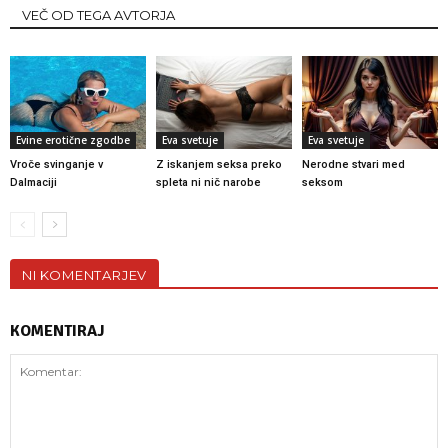
VEČ OD TEGA AVTORJA
Evine erotične zgodbe
Eva svetuje
Eva svetuje
Vroče svinganje v
Z iskanjem seksa preko
Nerodne stvari med
Dalmaciji
spleta ni nič narobe
seksom
NI KOMENTARJEV
KOMENTIRAJ