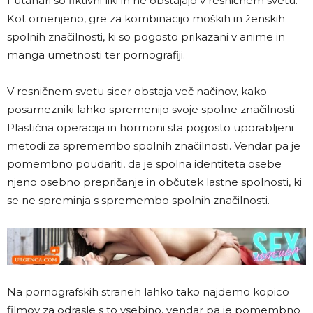
Futanari so fiktivni liki in ne obstajajo v resničnem svetu.
Kot omenjeno, gre za kombinacijo moških in ženskih
spolnih značilnosti, ki so pogosto prikazani v anime in
manga umetnosti ter pornografiji.
V resničnem svetu sicer obstaja več načinov, kako
posamezniki lahko spremenijo svoje spolne značilnosti.
Plastična operacija in hormoni sta pogosto uporabljeni
metodi za spremembo spolnih značilnosti. Vendar pa je
pomembno poudariti, da je spolna identiteta osebe
njeno osebno prepričanje in občutek lastne spolnosti, ki
se ne spreminja s spremembo spolnih značilnosti.
Na pornografskih straneh lahko tako najdemo kopico
filmov za odrasle s to vsebino, vendar pa je pomembno