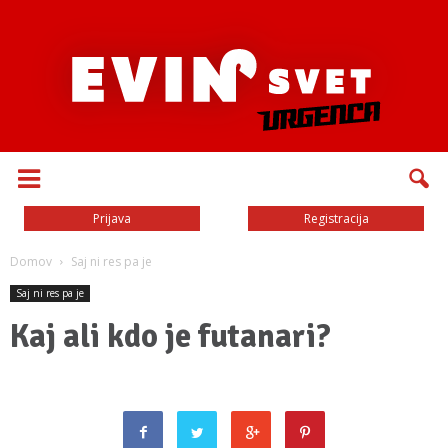
Prijava
Registracija
Domov
Saj ni res pa je
Saj ni res pa je
Kaj ali kdo je futanari?