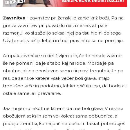
Zavrnitve
– zavrnitev pri ženski je zanje križ božji. Pa naj
gre za zavrnitev pri povabilu na zmenek ali pa v
razmerju, ko si zaželijo seksa, njej pa tisti hip ni do tega.
Užaljenost vidiš iz letala in tudi prav hitro se ne pomirijo.
Ampak zavrnitve so del življenja in, če te nekdo zavrne
še ne pomeni, da je s tabo kaj narobe. Morda je pa
obratno, ali pa enostavno samo ni pravi trenutek. Je pa
res, da ženske katere vsak večer boli glava, imajo
trebušne krče in podobno, lahko pričakujejo, da bodo ali
ostale same, ali prevarane.
Jaz mojemu nikoli ne lažem, da me boli glava. V resnici
obožujem seks in sem velikokrat sama pobudnica, a
pridejo trenutki, ko mi pač ne paše. In takrat potrebuješ