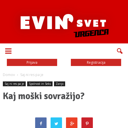
Prijava
Registracija
Domov
Saj ni res pa je
Saj ni res pa je
Spolnost in Seks
Zanjo
Kaj moški sovražijo?