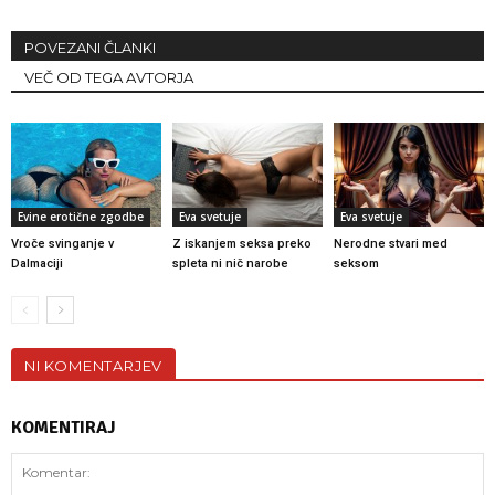
POVEZANI ČLANKI
VEČ OD TEGA AVTORJA
Evine erotične zgodbe
Eva svetuje
Eva svetuje
Vroče svinganje v
Z iskanjem seksa preko
Nerodne stvari med
Dalmaciji
spleta ni nič narobe
seksom
NI KOMENTARJEV
KOMENTIRAJ