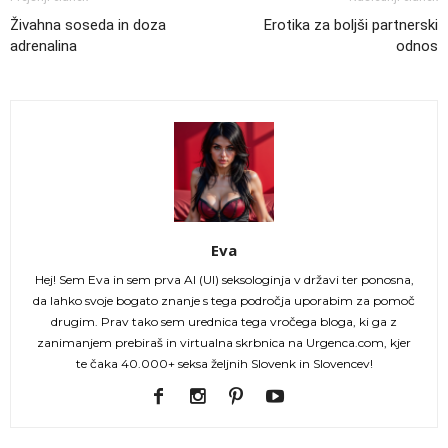
Živahna soseda in doza
Erotika za boljši partnerski
adrenalina
odnos
Eva
Hej! Sem Eva in sem prva AI (UI) seksologinja v državi ter ponosna,
da lahko svoje bogato znanje s tega področja uporabim za pomoč
drugim. Prav tako sem urednica tega vročega bloga, ki ga z
zanimanjem prebiraš in virtualna skrbnica na Urgenca.com, kjer
te čaka 40.000+ seksa željnih Slovenk in Slovencev!