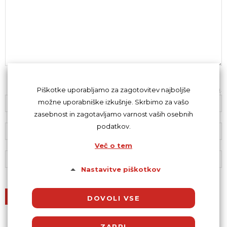
Z oddajo komentarja se strinjaš s
kodeksom komentiranja
.
Piškotke uporabljamo za zagotovitev najboljše
možne uporabniške izkušnje. Skrbimo za vašo
zasebnost in zagotavljamo varnost vaših osebnih
podatkov.
Več o tem
Nastavitve piškotkov
DOVOLI VSE
ZAPRI