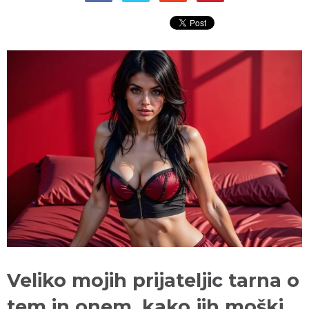
Veliko mojih prijateljic tarna o
tem in onem, kako jih moški