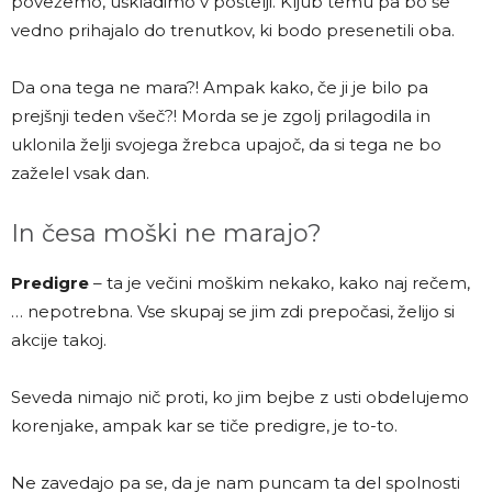
povežemo, uskladimo v postelji. Kljub temu pa bo še
vedno prihajalo do trenutkov, ki bodo presenetili oba.
Da ona tega ne mara?! Ampak kako, če ji je bilo pa
prejšnji teden všeč?! Morda se je zgolj prilagodila in
uklonila želji svojega žrebca upajoč, da si tega ne bo
zaželel vsak dan.
In česa moški ne marajo?
Predigre
– ta je večini moškim nekako, kako naj rečem,
… nepotrebna. Vse skupaj se jim zdi prepočasi, želijo si
akcije takoj.
Seveda nimajo nič proti, ko jim bejbe z usti obdelujemo
korenjake, ampak kar se tiče predigre, je to-to.
Ne zavedajo pa se, da je nam puncam ta del spolnosti