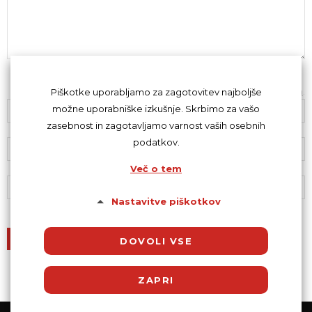
Z oddajo komentarja se strinjaš s
kodeksom komentiranja
.
Piškotke uporabljamo za zagotovitev najboljše
možne uporabniške izkušnje. Skrbimo za vašo
zasebnost in zagotavljamo varnost vaših osebnih
podatkov.
Več o tem
Nastavitve piškotkov
DOVOLI VSE
ZAPRI