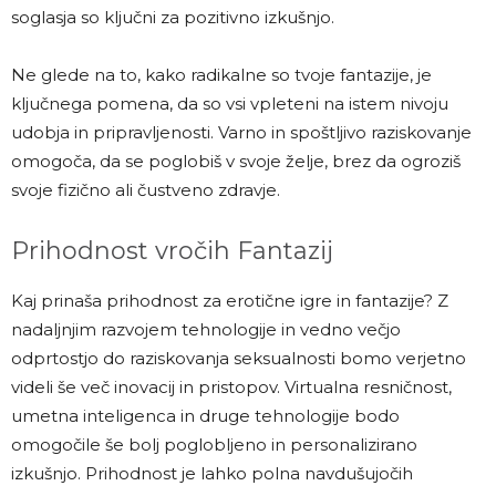
soglasja so ključni za pozitivno izkušnjo.
Ne glede na to, kako radikalne so tvoje fantazije, je
ključnega pomena, da so vsi vpleteni na istem nivoju
udobja in pripravljenosti. Varno in spoštljivo raziskovanje
omogoča, da se poglobiš v svoje želje, brez da ogroziš
svoje fizično ali čustveno zdravje.
Prihodnost vročih Fantazij
Kaj prinaša prihodnost za erotične igre in fantazije? Z
nadaljnjim razvojem tehnologije in vedno večjo
odprtostjo do raziskovanja seksualnosti bomo verjetno
videli še več inovacij in pristopov. Virtualna resničnost,
umetna inteligenca in druge tehnologije bodo
omogočile še bolj poglobljeno in personalizirano
izkušnjo. Prihodnost je lahko polna navdušujočih