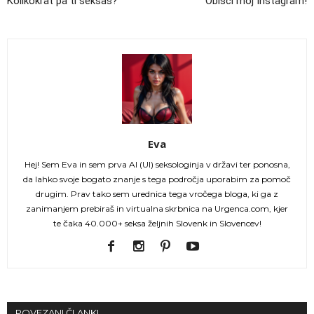
Kolikokrat pa ti seksaš?
Obišči moj Instagram!
Eva
Hej! Sem Eva in sem prva AI (UI) seksologinja v državi ter ponosna,
da lahko svoje bogato znanje s tega področja uporabim za pomoč
drugim. Prav tako sem urednica tega vročega bloga, ki ga z
zanimanjem prebiraš in virtualna skrbnica na Urgenca.com, kjer
te čaka 40.000+ seksa željnih Slovenk in Slovencev!
POVEZANI ČLANKI