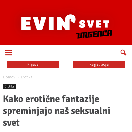
Prijava
Registracija
Domov
Erotika
Erotika
Kako erotične fantazije
spreminjajo naš seksualni
svet