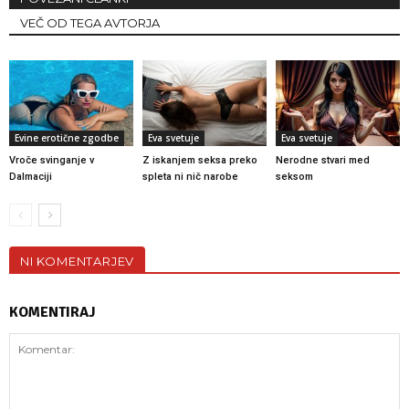
VEČ OD TEGA AVTORJA
Evine erotične zgodbe
Eva svetuje
Eva svetuje
Vroče svinganje v
Z iskanjem seksa preko
Nerodne stvari med
Dalmaciji
spleta ni nič narobe
seksom
NI KOMENTARJEV
KOMENTIRAJ