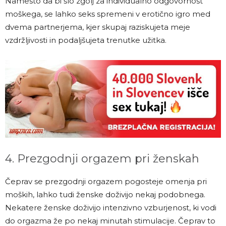
Namesto da bi šlo zgolj za individualno odgovornost
moškega, se lahko seks spremeni v erotično igro med
dvema partnerjema, kjer skupaj raziskujeta meje
vzdržljivosti in podaljšujeta trenutke užitka.
4. Prezgodnji orgazem pri ženskah
Čeprav se prezgodnji orgazem pogosteje omenja pri
moških, lahko tudi ženske doživijo nekaj podobnega.
Nekatere ženske doživijo intenzivno vzburjenost, ki vodi
do orgazma že po nekaj minutah stimulacije. Čeprav to