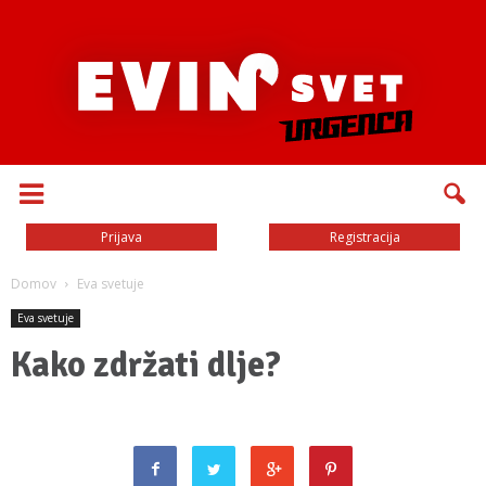
Prijava
Registracija
Domov
Eva svetuje
Eva svetuje
Kako zdržati dlje?