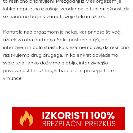
to resnično pripravljeni. Prezgodnji izliv ali orgazem je
lahko neprijetna izkušnja, vendar pa je tudi priložnost, da
se naučimo bolje razumeti svoje telo in užitek.
Kontrola nad orgazmom je nekaj, kar prinese še večji
užitek za oba partnerja. Seks postane daljši, bolj
intenziven in poln strasti, ko si vzamemo čas, da resnično
raziskujemo drug drugega. In ko enkrat obvladamo
svoje telo, lahko doživimo globljo, intenzivnejšo
povezanost ter užitek, ki traja dlje in presega hitre
vrhunce.