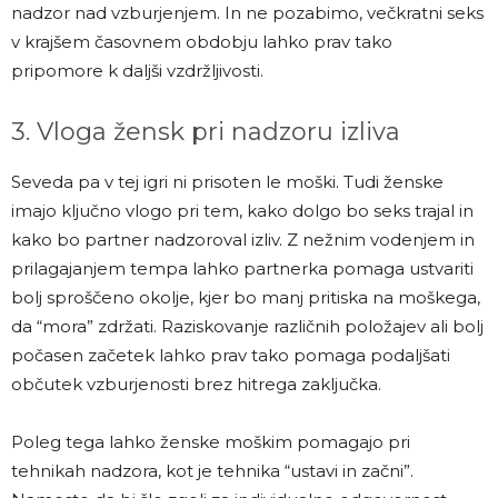
nadzor nad vzburjenjem. In ne pozabimo, večkratni seks
v krajšem časovnem obdobju lahko prav tako
pripomore k daljši vzdržljivosti.
3. Vloga žensk pri nadzoru izliva
Seveda pa v tej igri ni prisoten le moški. Tudi ženske
imajo ključno vlogo pri tem, kako dolgo bo seks trajal in
kako bo partner nadzoroval izliv. Z nežnim vodenjem in
prilagajanjem tempa lahko partnerka pomaga ustvariti
bolj sproščeno okolje, kjer bo manj pritiska na moškega,
da “mora” zdržati. Raziskovanje različnih položajev ali bolj
počasen začetek lahko prav tako pomaga podaljšati
občutek vzburjenosti brez hitrega zaključka.
Poleg tega lahko ženske moškim pomagajo pri
tehnikah nadzora, kot je tehnika “ustavi in začni”.