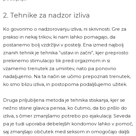
2. Tehnike za nadzor izliva
Ko govorimo o nadzorovanju izliva, ni skrivnosti. Gre za
prakso in nekaj trikov, ki nam lahko pomagajo, da
postanemo bolj vzdržljivi v postelji. Ena izmed najbolj
znanih tehnik je tehnika “ustavi in začni”, kjer preprosto
prekinemo stimulacijo tik pred orgazmom in si
vzamemo trenutek za umiritev, nato pa ponovno
nadaljujemo. Na ta način se učimo prepoznati trenutek,
ko smo blizu izliva, in postopoma podaljšujemo užitek.
Druga priljubljena metoda je tehnika stiskanja, kjer se
nežno stisne glavica penisa, ko čutimo, da bo prišlo do
izliva, s čimer zmanjšamo potrebo po ejakulaciji. Seveda
pa je tudi uporaba debelejših kondomov lahko v pomoč,
saj zmanjšajo občutek med seksom in omogočajo daljši