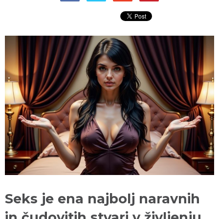
Seks je ena najbolj naravnih
in čudovitih stvari v življenju.