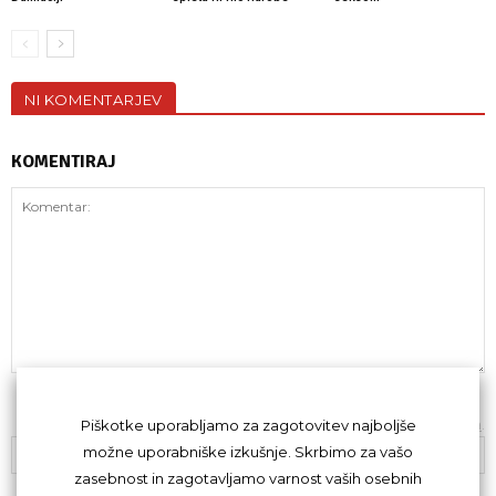
NI KOMENTARJEV
KOMENTIRAJ
Z oddajo komentarja se strinjaš s
kodeksom komentiranja
.
Piškotke uporabljamo za zagotovitev najboljše
možne uporabniške izkušnje. Skrbimo za vašo
zasebnost in zagotavljamo varnost vaših osebnih