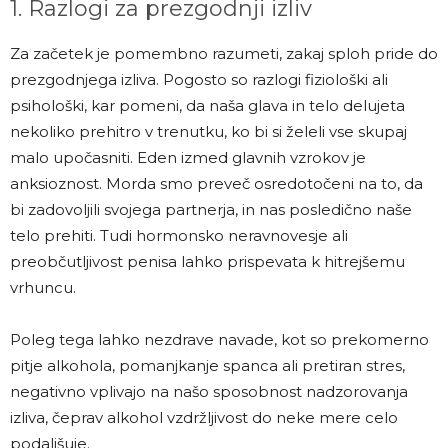
1. Razlogi za prezgodnji izliv
Za začetek je pomembno razumeti, zakaj sploh pride do
prezgodnjega izliva. Pogosto so razlogi fiziološki ali
psihološki, kar pomeni, da naša glava in telo delujeta
nekoliko prehitro v trenutku, ko bi si želeli vse skupaj
malo upočasniti. Eden izmed glavnih vzrokov je
anksioznost. Morda smo preveč osredotočeni na to, da
bi zadovoljili svojega partnerja, in nas posledično naše
telo prehiti. Tudi hormonsko neravnovesje ali
preobčutljivost penisa lahko prispevata k hitrejšemu
vrhuncu.
Poleg tega lahko nezdrave navade, kot so prekomerno
pitje alkohola, pomanjkanje spanca ali pretiran stres,
negativno vplivajo na našo sposobnost nadzorovanja
izliva, čeprav alkohol vzdržljivost do neke mere celo
podaljšuje.