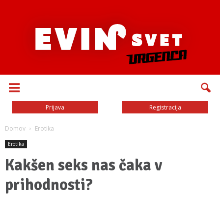
Prijava
Registracija
Domov
Erotika
Erotika
Kakšen seks nas čaka v
prihodnosti?