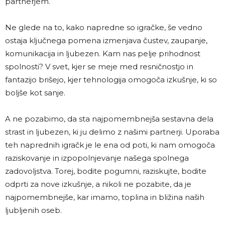
partnerjem.
Ne glede na to, kako napredne so igračke, še vedno
ostaja ključnega pomena izmenjava čustev, zaupanje,
komunikacija in ljubezen. Kam nas pelje prihodnost
spolnosti? V svet, kjer se meje med resničnostjo in
fantazijo brišejo, kjer tehnologija omogoča izkušnje, ki so
boljše kot sanje.
A ne pozabimo, da sta najpomembnejša sestavna dela
strast in ljubezen, ki ju delimo z našimi partnerji. Uporaba
teh naprednih igračk je le ena od poti, ki nam omogoča
raziskovanje in izpopolnjevanje našega spolnega
zadovoljstva. Torej, bodite pogumni, raziskujte, bodite
odprti za nove izkušnje, a nikoli ne pozabite, da je
najpomembnejše, kar imamo, toplina in bližina naših
ljubljenih oseb.