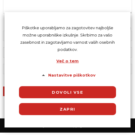
Z oddajo komentarja se strinjaš s
kodeksom komentiranja
.
Piškotke uporabljamo za zagotovitev najboljše
možne uporabniške izkušnje. Skrbimo za vašo
zasebnost in zagotavljamo varnost vaših osebnih
podatkov.
Več o tem
Nastavitve piškotkov
DOVOLI VSE
ZAPRI
© Powered by SocDate™, © Copyright 2018 VenetiCOM
Potrebni