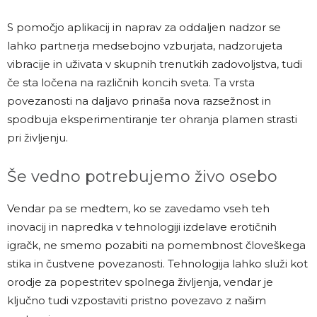
S pomočjo aplikacij in naprav za oddaljen nadzor se
lahko partnerja medsebojno vzburjata, nadzorujeta
vibracije in uživata v skupnih trenutkih zadovoljstva, tudi
če sta ločena na različnih koncih sveta. Ta vrsta
povezanosti na daljavo prinaša nova razsežnost in
spodbuja eksperimentiranje ter ohranja plamen strasti
pri življenju.
Še vedno potrebujemo živo osebo
Vendar pa se medtem, ko se zavedamo vseh teh
inovacij in napredka v tehnologiji izdelave erotičnih
igračk, ne smemo pozabiti na pomembnost človeškega
stika in čustvene povezanosti. Tehnologija lahko služi kot
orodje za popestritev spolnega življenja, vendar je
ključno tudi vzpostaviti pristno povezavo z našim