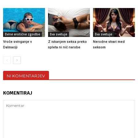
Evine erotične zgodbe
Eva svetuje
Eva svetuje
Vroče svinganje v
Z iskanjem seksa preko
Nerodne stvari med
Dalmaciji
spleta ni nič narobe
seksom
NI KOMENTARJEV
KOMENTIRAJ