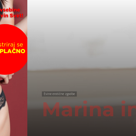
Evine erotične zgodbe
Marina in