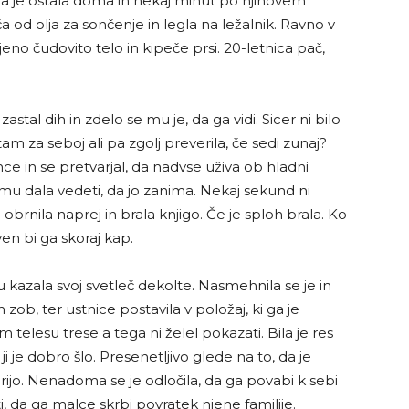
rina je ostala doma in nekaj minut po njihovem
 od olja za sončenje in legla na ležalnik. Ravno v
jeno čudovito telo in kipeče prsi. 20-letnica pač,
astal dih in zdelo se mu je, da ga vidi. Sicer ni bilo
m za seboj ali pa zgolj preverila, če sedi zunaj?
 in se pretvarjal, da nadvse uživa ob hladni
 mu dala vedeti, da jo zanima. Nekaj sekund ni
rnila naprej in brala knjigo. Če je sploh brala. Ko
ven bi ga skoraj kap.
u kazala svoj svetleč dekolte. Nasmehnila se je in
ob, ter ustnice postavila v položaj, ki ga je
m telesu trese a tega ni želel pokazati. Bila je res
i je dobro šlo. Presenetljivo glede na to, da je
arijo. Nenadoma se je odločila, da ga povabi k sebi
deti, da ga malce skrbi povratek njene familije.