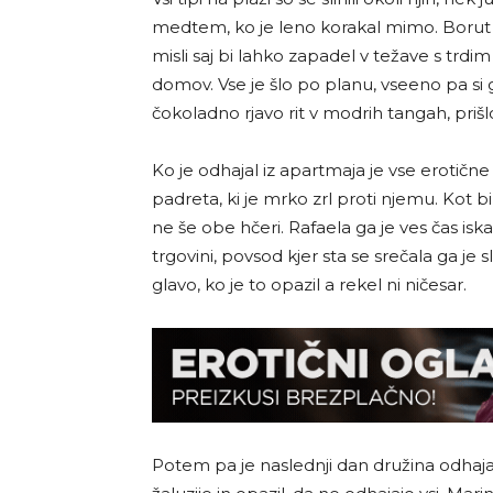
medtem, ko je leno korakal mimo. Borut je 
misli saj bi lahko zapadel v težave s trdi
domov. Vse je šlo po planu, vseeno pa si g
čokoladno rjavo rit v modrih tangah, pri
Ko je odhajal iz apartmaja je vse erotičn
padreta, ki je mrko zrl proti njemu. Kot bi
ne še obe hčeri. Rafaela ga je ves čas isk
trgovini, povsod kjer sta se srečala ga je 
glavo, ko je to opazil a rekel ni ničesar.
Potem pa je naslednji dan družina odhaj