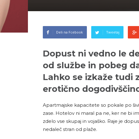
Deli na Fcebook
Tweetaj
Dopust ni vedno le d
od službe in pobeg d
Lahko se izkaže tudi
erotično dogodivščino
Apartmajske kapacitete so pokale po šivi
zase. Hotelov ni maral pa ne, ker ne bi 
zdelo vse skupaj in vojaško. Raje je do
nedaleč stran od plaže.