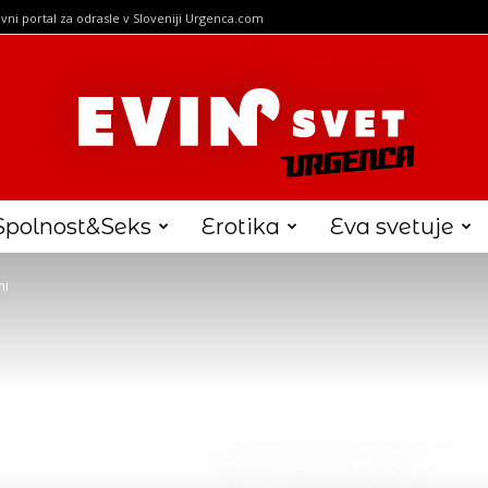
vni portal za odrasle v Sloveniji Urgenca.com
Spolnost&Seks
Erotika
Eva svetuje
ni