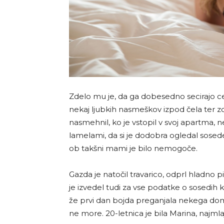
Zdelo mu je, da ga dobesedno secirajo ce
nekaj ljubkih nasmeškov izpod čela ter zd
nasmehnil, ko je vstopil v svoj apartma, ne
lamelami, da si je dodobra ogledal sosede.
ob takšni mami je bilo nemogoče.
Gazda je natočil travarico, odprl hladno p
je izvedel tudi za vse podatke o sosedih ka
že prvi dan bojda preganjala nekega domač
ne more. 20-letnica je bila Marina, najmla