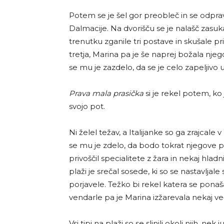
Potem se je šel gor preobleč in se odpravi
Dalmacije. Na dvorišču se je nalašč zasukal
trenutku zganile tri postave in skušale prik
tretja, Marina pa je še naprej božala nje
se mu je zazdelo, da se je celo zapeljivo u
Prava mala prasička
si je rekel potem, ko 
svojo pot.
Ni želel težav, a Italijanke so ga zrajcale
se mu je zdelo, da bodo tokrat njegove p
privoščil specialitete z žara in nekaj hl
plaži je srečal sosede, ki so se nastavlja
porjavele. Težko bi rekel katera se pona
vendarle pa je Marina izžarevala nekaj ve
Vsi tipi na plaži so se slinili okoli njih, 