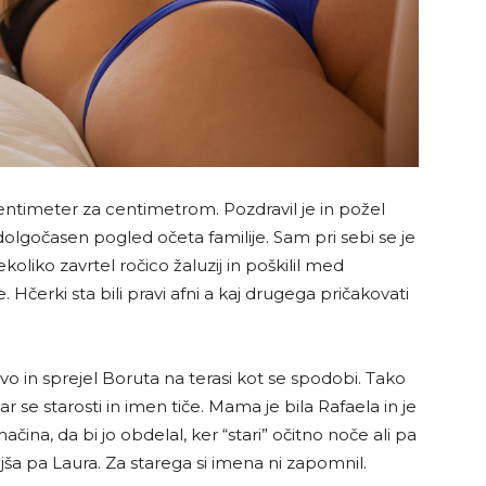
ntimeter za centimetrom. Pozdravil je in požel
olgočasen pogled očeta familije. Sam pri sebi se je
koliko zavrtel ročico žaluzij in poškilil med
 Hčerki sta bili pravi afni a kaj drugega pričakovati
ivo in sprejel Boruta na terasi kot se spodobi. Tako
r se starosti in imen tiče. Mama je bila Rafaela in je
ina, da bi jo obdelal, ker “stari” očitno noče ali pa
jša pa Laura. Za starega si imena ni zapomnil.