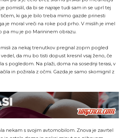
pomislil, da bi se najraje tudi sam in se uprl tej
m tičem, ki ga je bilo treba mimo gazde prinesti
a je moral vreči na roke pod prho. V mislih je imel
šlo pa mu je po Marininem obrazu.
e misli za nekaj trenutkov pregnal zoprn pogled
 vedel, da mu bo tisti dopust kresnil vsaj ženo, če
ala s pogledom. Na plaži, doma na sosednji terasi, v
slačila in požirala z očmi. Gazda je samo skomignil z
ala nekam s svojim avtomobilom. Znova je zavrtel