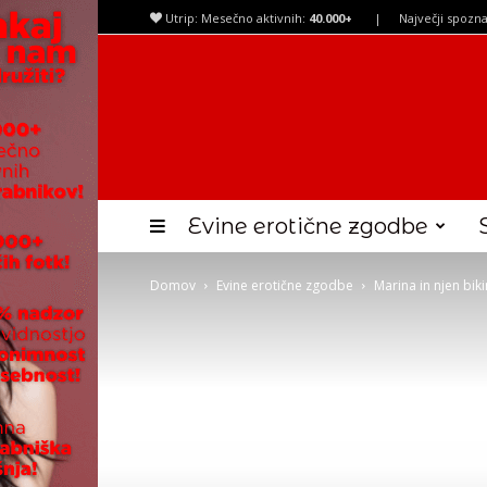
Utrip: Mesečno aktivnih:
40.000+
|
Največji spozna
Evine erotične zgodbe
Domov
Evine erotične zgodbe
Marina in njen biki