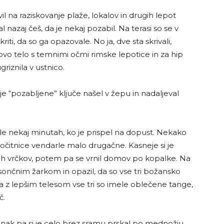
l na raziskovanje plaže, lokalov in drugih lepot
 nazaj češ, da je nekaj pozabil. Na terasi so se v
riti, da so ga opazovale. No ja, dve sta skrivali,
govo telo s temnimi očmi rimske lepotice in za hip
griznila v ustnico.
je “pozabljene” ključe našel v žepu in nadaljeval
 v le nekaj minutah, ko je prispel na dopust. Nekako
očitnice vendarle malo drugačne. Kasneje si je
adnih vrčkov, potem pa se vrnil domov po kopalke. Na
le sončnim žarkom in opazil, da so vse tri božansko
ša z lepšim telesom vse tri so imele oblečene tange,
č.
nek junak pa si je celo brez sramu prskal po mednožju