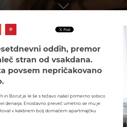
esetdnevni oddih, premor
aleč stran od vsakdana.
 za povsem nepričakovano
.
h in Borut je le še s težavo našel primerno sobico
imel denarja. Enostavno preveč umetno se mu je
pustoval v kakšnem bolj domačem apartmajčku