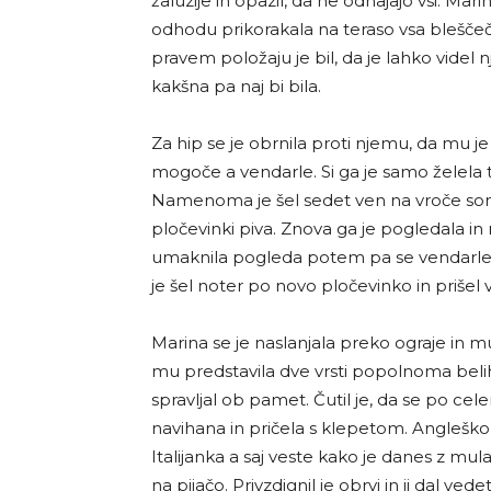
žaluzije in opazil, da ne odhajajo vsi. Ma
odhodu prikorakala na teraso vsa bleščeča
pravem položaju je bil, da je lahko videl n
kakšna pa naj bi bila.
Za hip se je obrnila proti njemu, da mu je z
mogoče a vendarle. Si ga je samo želela ta
Namenoma je šel sedet ven na vroče sonce
pločevinki piva. Znova ga je pogledala in
umaknila pogleda potem pa se vendarle ob
je šel noter po novo pločevinko in prišel 
Marina se je naslanjala preko ograje in m
mu predstavila dve vrsti popolnoma belih z
spravljal ob pamet. Čutil je, da se po cele
navihana in pričela s klepetom. Angleško j
Italijanka a saj veste kako je danes z mul
na pijačo. Privzdignil je obrvi in ji dal ve