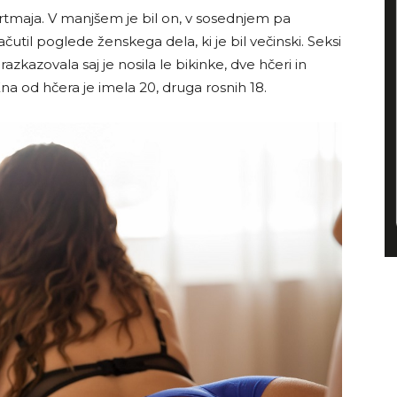
apartmaja. V manjšem je bil on, v sosednjem pa
 začutil poglede ženskega dela, ki je bil večinski. Seksi
razkazovala saj je nosila le bikinke, dve hčeri in
. Ena od hčera je imela 20, druga rosnih 18.