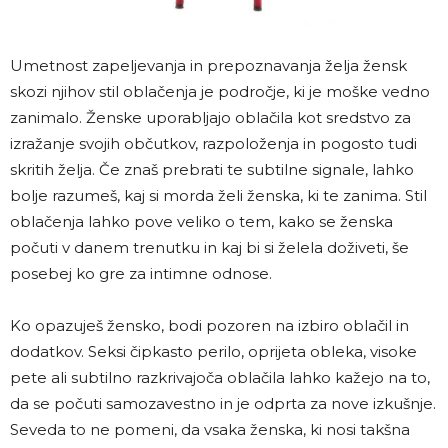
Umetnost zapeljevanja in prepoznavanja želja žensk
skozi njihov stil oblačenja je področje, ki je moške vedno
zanimalo. Ženske uporabljajo oblačila kot sredstvo za
izražanje svojih občutkov, razpoloženja in pogosto tudi
skritih želja. Če znaš prebrati te subtilne signale, lahko
bolje razumeš, kaj si morda želi ženska, ki te zanima. Stil
oblačenja lahko pove veliko o tem, kako se ženska
počuti v danem trenutku in kaj bi si želela doživeti, še
posebej ko gre za intimne odnose.
Ko opazuješ žensko, bodi pozoren na izbiro oblačil in
dodatkov. Seksi čipkasto perilo, oprijeta obleka, visoke
pete ali subtilno razkrivajoča oblačila lahko kažejo na to,
da se počuti samozavestno in je odprta za nove izkušnje.
Seveda to ne pomeni, da vsaka ženska, ki nosi takšna