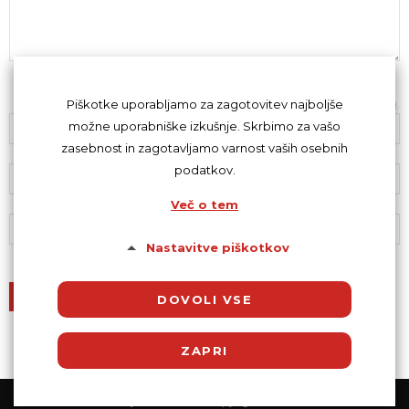
Z oddajo komentarja se strinjaš s
kodeksom komentiranja
.
Piškotke uporabljamo za zagotovitev najboljše
možne uporabniške izkušnje. Skrbimo za vašo
zasebnost in zagotavljamo varnost vaših osebnih
podatkov.
Več o tem
Nastavitve piškotkov
DOVOLI VSE
ZAPRI
© Powered by SocDate™, © Copyright 2018 VenetiCOM