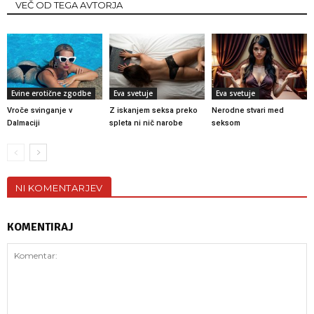
VEČ OD TEGA AVTORJA
Evine erotične zgodbe
Eva svetuje
Eva svetuje
Vroče svinganje v
Z iskanjem seksa preko
Nerodne stvari med
Dalmaciji
spleta ni nič narobe
seksom
NI KOMENTARJEV
KOMENTIRAJ