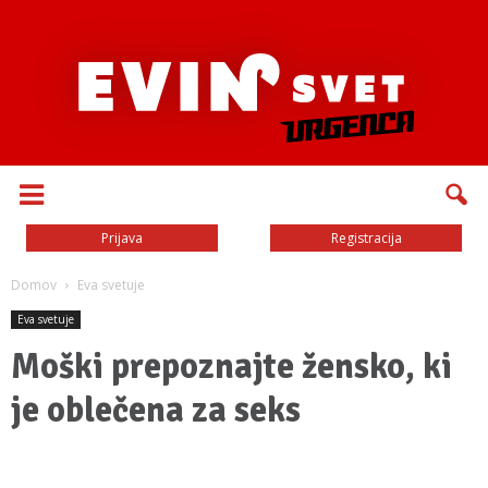
Prijava
Registracija
Domov
Eva svetuje
Eva svetuje
Moški prepoznajte žensko, ki
je oblečena za seks