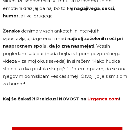
sličico. Pri sogovorniku v trenutku izzovemo želeni
emotivni dražljaj pa naj bo to kaj
nagajivega
,
seksi
,
humor
, ali kaj drugega.
Ženske
denimo v vseh anketah in intervjujih
izpostavljajo, da je ena izmed
najbolj zaželenih reči pri
nasprotnem spolu, da jo zna nasmejati
. Včasih
pogledam kak par (huda bejba s tipom povprečnega
videza – za moj okus seveda) in si rečem “Kako hudiča
sta pa ta dva pristala skupaj?!”. Potem opazim, da se ona
njegovim domislicam ves čas smeji. Osvojil jo je s smislom
za humor!
Kaj še čakaš?! Preizkusi NOVOST na
Urgenca.com
!