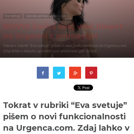
Eva svetuje
Uporaba portala urgenca.com
NOVO! Začini svoj vroč klepet
na Urgenci z animacijo!
Tokrat v rubriki "Eva svetuje" pišem o novi funkcionalnosti na Urgenca.com.
Zdaj lahko v klepetu uporabiš tudi animirane (gif) sličice!
Tokrat v rubriki “Eva svetuje”
pišem o novi funkcionalnosti
na Urgenca.com. Zdaj lahko v