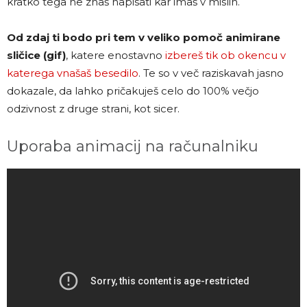
kratko tega ne znaš napisati kar imaš v mislih.
Od zdaj ti bodo pri tem v veliko pomoč animirane
sličice (gif)
, katere enostavno
izbereš tik ob okencu v
katerega vnašaš besedilo
. Te so v več raziskavah jasno
dokazale, da lahko pričakuješ celo do 100% večjo
odzivnost z druge strani, kot sicer.
Uporaba animacij na računalniku