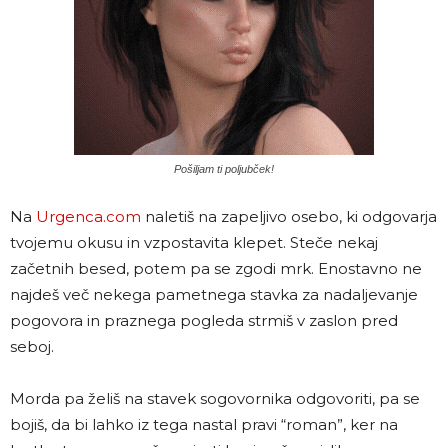
Pošiljam ti poljubček!
Na
Urgenca.com
naletiš na zapeljivo osebo, ki odgovarja
tvojemu okusu in vzpostavita klepet. Steče nekaj
začetnih besed, potem pa se zgodi mrk. Enostavno ne
najdeš več nekega pametnega stavka za nadaljevanje
pogovora in praznega pogleda strmiš v zaslon pred
seboj.
Morda pa želiš na stavek sogovornika odgovoriti, pa se
bojiš, da bi lahko iz tega nastal pravi “roman”, ker na