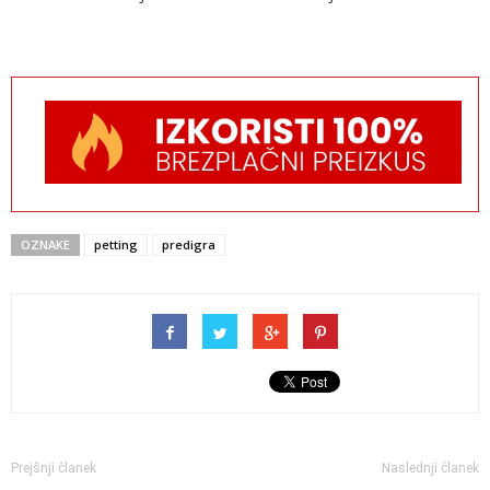
OZNAKE
petting
predigra
Prejšnji članek
Naslednji članek