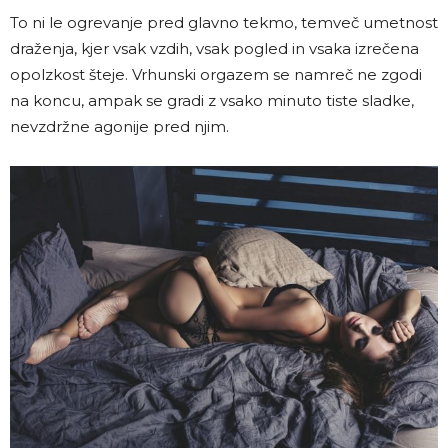
To ni le ogrevanje pred glavno tekmo, temveč umetnost
draženja, kjer vsak vzdih, vsak pogled in vsaka izrečena
opolzkost šteje. Vrhunski orgazem se namreč ne zgodi
na koncu, ampak se gradi z vsako minuto tiste sladke,
nevzdržne agonije pred njim.