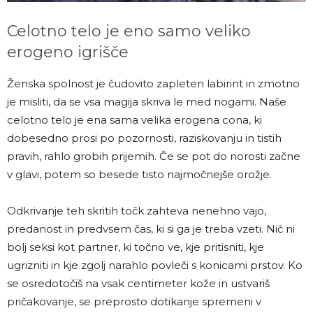
Celotno telo je eno samo veliko
erogeno igrišče
Ženska spolnost je čudovito zapleten labirint in zmotno
je misliti, da se vsa magija skriva le med nogami. Naše
celotno telo je ena sama velika erogena cona, ki
dobesedno prosi po pozornosti, raziskovanju in tistih
pravih, rahlo grobih prijemih. Če se pot do norosti začne
v glavi, potem so besede tisto najmočnejše orožje.
Odkrivanje teh skritih točk zahteva nenehno vajo,
predanost in predvsem čas, ki si ga je treba vzeti. Nič ni
bolj seksi kot partner, ki točno ve, kje pritisniti, kje
ugrizniti in kje zgolj narahlo povleči s konicami prstov. Ko
se osredotočiš na vsak centimeter kože in ustvariš
pričakovanje, se preprosto dotikanje spremeni v