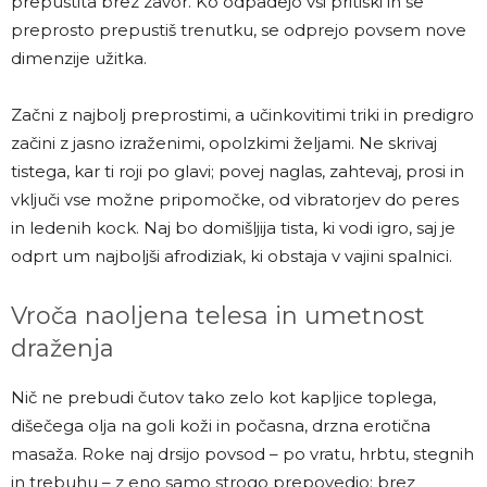
prepustita brez zavor. Ko odpadejo vsi pritiski in se
preprosto prepustiš trenutku, se odprejo povsem nove
dimenzije užitka.
Začni z najbolj preprostimi, a učinkovitimi triki in predigro
začini z jasno izraženimi, opolzkimi željami. Ne skrivaj
tistega, kar ti roji po glavi; povej naglas, zahtevaj, prosi in
vključi vse možne pripomočke, od vibratorjev do peres
in ledenih kock. Naj bo domišljija tista, ki vodi igro, saj je
odprt um najboljši afrodiziak, ki obstaja v vajini spalnici.
Vroča naoljena telesa in umetnost
draženja
Nič ne prebudi čutov tako zelo kot kapljice toplega,
dišečega olja na goli koži in počasna, drzna erotična
masaža. Roke naj drsijo povsod – po vratu, hrbtu, stegnih
in trebuhu – z eno samo strogo prepovedjo: brez