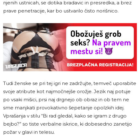
njenih ustnicah, se dotika bradavic in presredka, a brez
prave penetracije, kar bo ustvarilo čisto norišnico.
Tudi ženske se pri tej igri ne zadržujte, temveč uporabite
svoje atribute kot najmočnejše orožje. Jezik naj potuje
po vsaki mišici, prsi naj drgnejo ob obraz in ob tem ne
sme manjkati provokativno šepetanje opolzkih idej.
Vprašanja v stilu “Bi rad gledal, kako se igram z drugo
bejbo?” so tiste verbalne iskrice, ki dobesedno zanetijo
požar v glavi in telesu.