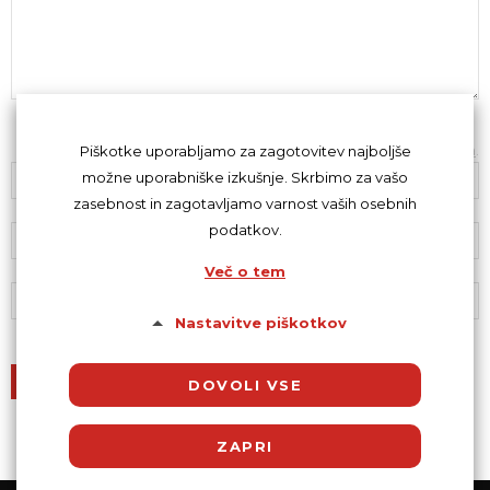
Z oddajo komentarja se strinjaš s
kodeksom komentiranja
.
Piškotke uporabljamo za zagotovitev najboljše
možne uporabniške izkušnje. Skrbimo za vašo
zasebnost in zagotavljamo varnost vaših osebnih
podatkov.
Več o tem
Nastavitve piškotkov
DOVOLI VSE
ZAPRI