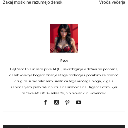
Zakaj moški ne razumejo žensk
Vroča večerja
Eva
Hej! Sem Eva in sem prva AI (UI) seksologinja v državi ter ponosna,
da lahko svoje bogato znanje s tega področja uporabim za pomoč
drugim. Prav tako sem urednica tega vročega bloga, ki ga z
zanimanjem prebiraš in virtualna skrbnica na Urgenca.com, kjer
te čaka 40.000+ seksa željnih Slovenk in Slovencev!