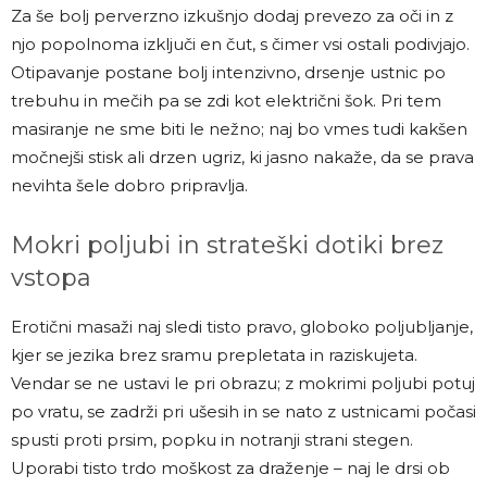
Za še bolj perverzno izkušnjo dodaj prevezo za oči in z
njo popolnoma izključi en čut, s čimer vsi ostali podivjajo.
Otipavanje postane bolj intenzivno, drsenje ustnic po
trebuhu in mečih pa se zdi kot električni šok. Pri tem
masiranje ne sme biti le nežno; naj bo vmes tudi kakšen
močnejši stisk ali drzen ugriz, ki jasno nakaže, da se prava
nevihta šele dobro pripravlja.
Mokri poljubi in strateški dotiki brez
vstopa
Erotični masaži naj sledi tisto pravo, globoko poljubljanje,
kjer se jezika brez sramu prepletata in raziskujeta.
Vendar se ne ustavi le pri obrazu; z mokrimi poljubi potuj
po vratu, se zadrži pri ušesih in se nato z ustnicami počasi
spusti proti prsim, popku in notranji strani stegen.
Uporabi tisto trdo moškost za draženje – naj le drsi ob