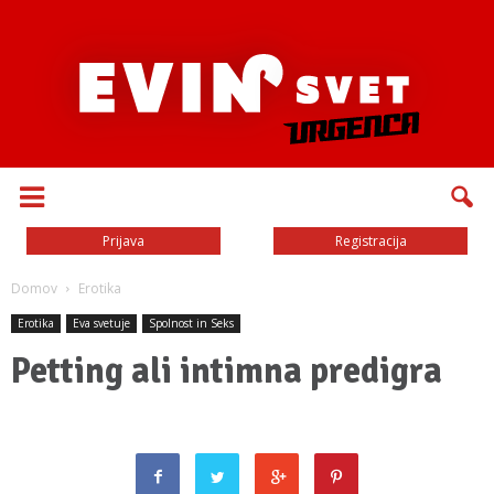
Prijava
Registracija
Domov
Erotika
Erotika
Eva svetuje
Spolnost in Seks
Petting ali intimna predigra