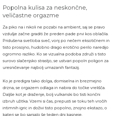
Popolna kulisa za neskončne,
veličastne orgazme
Za piko na i nikoli ne pozabi na ambient, saj se pravo
vzdušje začne graditi že preden pade prvi kos oblačila.
Pridušena svetloba sveč, vonj po nečem eksotičnem in
tisto prosojno, hudobno drago erotično perilo naredijo
ogromno razliko. Ko se vizualna podoba združi s tisto
surovo slačenjsko strastjo, se ustvari popoln poligon za
uresničevanje najbolj umazanih fantazij.
Ko je predigra tako dolga, domiselna in brezmejno
drzna, se orgazem odlaga in nabira do točke vrelišča.
Daljše kot je draženje, bolj vulkanski bo tisti končni
izbruh užitka. Vzemi si čas, prepusti se toku teh vročih
intimnih igric in doživi tisto popolno, znojno ekstazo, o
kateri se bo sanjalo še teden dni kasneje.