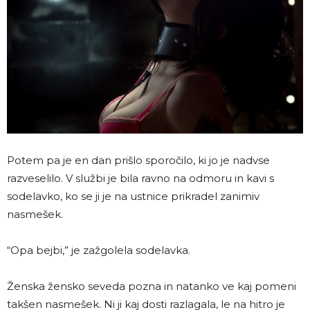
Potem pa je en dan prišlo sporočilo, ki jo je nadvse
razveselilo. V službi je bila ravno na odmoru in kavi s
sodelavko, ko se ji je na ustnice prikradel zanimiv
nasmešek.
“Opa bejbi,” je zažgolela sodelavka.
Ženska žensko seveda pozna in natanko ve kaj pomeni
takšen nasmešek. Ni ji kaj dosti razlagala, le na hitro je