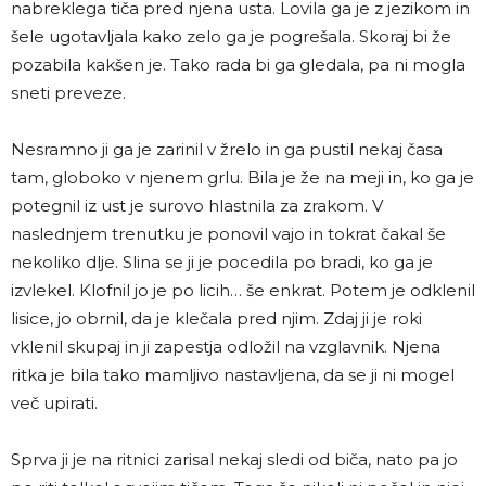
nabreklega tiča pred njena usta. Lovila ga je z jezikom in
šele ugotavljala kako zelo ga je pogrešala. Skoraj bi že
pozabila kakšen je. Tako rada bi ga gledala, pa ni mogla
sneti preveze.
Nesramno ji ga je zarinil v žrelo in ga pustil nekaj časa
tam, globoko v njenem grlu. Bila je že na meji in, ko ga je
potegnil iz ust je surovo hlastnila za zrakom. V
naslednjem trenutku je ponovil vajo in tokrat čakal še
nekoliko dlje. Slina se ji je pocedila po bradi, ko ga je
izvlekel. Klofnil jo je po licih… še enkrat. Potem je odklenil
lisice, jo obrnil, da je klečala pred njim. Zdaj ji je roki
vklenil skupaj in ji zapestja odložil na vzglavnik. Njena
ritka je bila tako mamljivo nastavljena, da se ji ni mogel
več upirati.
Sprva ji je na ritnici zarisal nekaj sledi od biča, nato pa jo