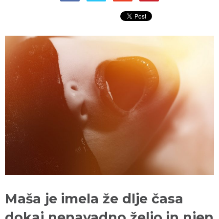
Maša je imela že dlje časa
dokaj nenavadno željo in njen