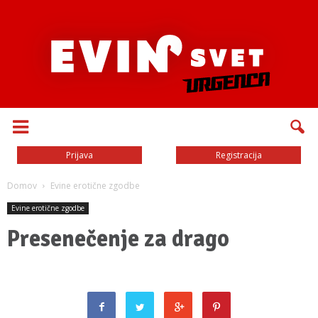
Prijava
Registracija
Domov
Evine erotične zgodbe
Evine erotične zgodbe
Presenečenje za drago