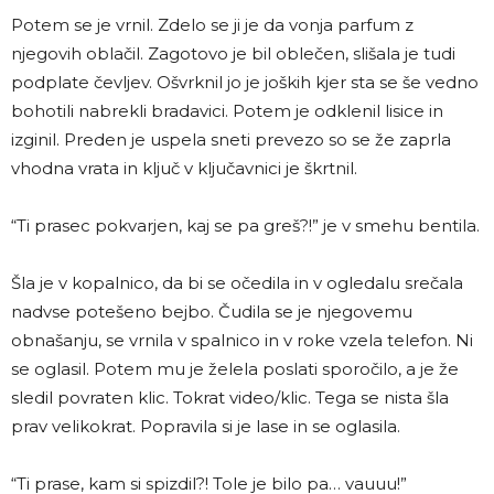
Potem se je vrnil. Zdelo se ji je da vonja parfum z
njegovih oblačil. Zagotovo je bil oblečen, slišala je tudi
podplate čevljev. Ošvrknil jo je joških kjer sta se še vedno
bohotili nabrekli bradavici. Potem je odklenil lisice in
izginil. Preden je uspela sneti prevezo so se že zaprla
vhodna vrata in ključ v ključavnici je škrtnil.
“Ti prasec pokvarjen, kaj se pa greš?!” je v smehu bentila.
Šla je v kopalnico, da bi se očedila in v ogledalu srečala
nadvse potešeno bejbo. Čudila se je njegovemu
obnašanju, se vrnila v spalnico in v roke vzela telefon. Ni
se oglasil. Potem mu je želela poslati sporočilo, a je že
sledil povraten klic. Tokrat video/klic. Tega se nista šla
prav velikokrat. Popravila si je lase in se oglasila.
“Ti prase, kam si spizdil?! Tole je bilo pa… vauuu!”