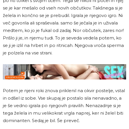
po riti tolkel s svojim tičem. Tega še nikoli ni počel in njej
se je kar mešalo od vseh novih občutkov. Takšnega si je
želela in končno se je prebudil. Igrala je njegovo igro. Ni
več govorila ali spraševala. samo še ječala je in uživala
medtem, ko jo je fukal od zadaj. Nor občutek, zares nor!
Prišlo ji je, in njemu tudi. To je seveda vedela potem, ko
se ji je izlil na hrbet in po ritnicah. Njegova vroča sperma
je polzela na vse strani.
Potem je njeni roki znova priklenil na okvir postelje, vstal
in odšel iz sobe. Vse skupaj je postalo sila nenavadno, a
je še vedno igrala po njegovih pravilih. Nenazadnje si je
tega želela in mu velikokrat vrgla naprej, ker ni želel biti
dominanten. Sedaj je bil. Še preveč.