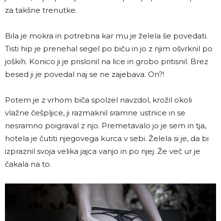
za takšne trenutke.
Bila je mokra in potrebna kar mu je želela še povedati.
Tisti hip je prenehal segel po biču in jo z njim ošvrknil po
joških. Konico ji je prislonil na lice in grobo pritisnil. Brez
besed ji je povedal naj se ne zajebava. On?!
Potem je z vrhom biča spolzel navzdol, krožil okoli
vlažne češpljice, ji razmaknil sramne ustnice in se
nesramno poigraval z njo. Premetavalo jo je sem in tja,
hotela je čutiti njegovega kurca v sebi. Želela si je, da bi
izpraznil svoja velika jajca vanjo in po njej. Že več ur je
čakala na to.