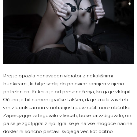
Prej je opazila nenavaden vibrator z nekakšnimi
bunkicami, ki bil je sedaj do polovice zarinjen v njeno
potrebnico. Kriknila je od presenečenja, ko ga je vklopil.
Očitno je bil namen igračke takšen, da je znala zavrteti
vrh z bunkicami in v notranjosti povzročiti nore občutke.
Zapestja ji je zategovalo v lisicah, boke privzdigovalo, on
pa se je zgolj igral z njo. Igral se je na vse mogoče načine
dokler ni končno pristavil svojega več kot očitno