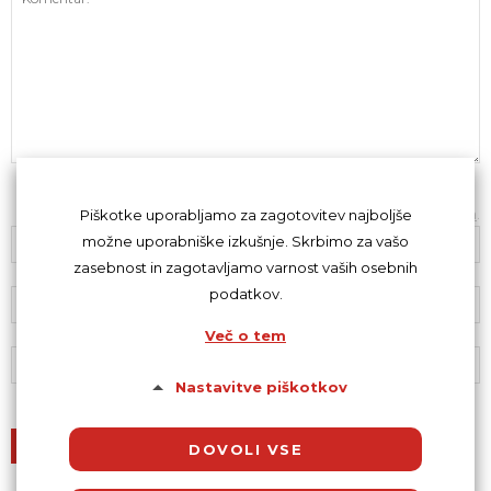
Z oddajo komentarja se strinjaš s
kodeksom komentiranja
.
Piškotke uporabljamo za zagotovitev najboljše
možne uporabniške izkušnje. Skrbimo za vašo
zasebnost in zagotavljamo varnost vaših osebnih
podatkov.
Več o tem
Nastavitve piškotkov
DOVOLI VSE