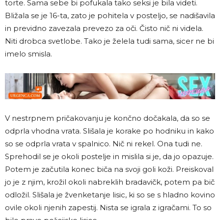
torte. Sama sebe bi pofukala tako seksi je bila videti.
Bližala se je 16-ta, zato je pohitela v posteljo, se nadišavila
in previdno zavezala prevezo za oči. Čisto nič ni videla.
Niti drobca svetlobe. Tako je želela tudi sama, sicer ne bi
imelo smisla.
V nestrpnem pričakovanju je končno dočakala, da so se
odprla vhodna vrata. Slišala je korake po hodniku in kako
so se odprla vrata v spalnico. Nič ni rekel. Ona tudi ne.
Sprehodil se je okoli postelje in mislila si je, da jo opazuje.
Potem je začutila konec biča na svoji goli koži. Preiskoval
jo je z njim, krožil okoli nabreklih bradavičk, potem pa bič
odložil. Slišala je žvenketanje lisic, ki so se s hladno kovino
ovile okoli njenih zapestij. Nista se igrala z igračami. To so