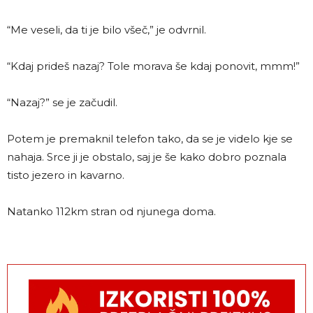
“Me veseli, da ti je bilo všeč,” je odvrnil.
“Kdaj prideš nazaj? Tole morava še kdaj ponovit, mmm!”
“Nazaj?” se je začudil.
Potem je premaknil telefon tako, da se je videlo kje se
nahaja. Srce ji je obstalo, saj je še kako dobro poznala
tisto jezero in kavarno.
Natanko 112km stran od njunega doma.