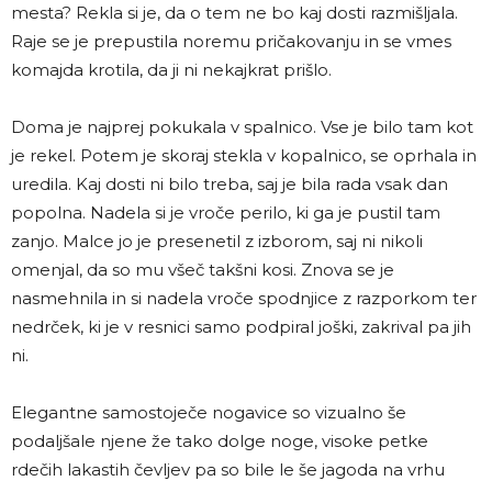
mesta? Rekla si je, da o tem ne bo kaj dosti razmišljala.
Raje se je prepustila noremu pričakovanju in se vmes
komajda krotila, da ji ni nekajkrat prišlo.
Doma je najprej pokukala v spalnico. Vse je bilo tam kot
je rekel. Potem je skoraj stekla v kopalnico, se oprhala in
uredila. Kaj dosti ni bilo treba, saj je bila rada vsak dan
popolna. Nadela si je vroče perilo, ki ga je pustil tam
zanjo. Malce jo je presenetil z izborom, saj ni nikoli
omenjal, da so mu všeč takšni kosi. Znova se je
nasmehnila in si nadela vroče spodnjice z razporkom ter
nedrček, ki je v resnici samo podpiral joški, zakrival pa jih
ni.
Elegantne samostoječe nogavice so vizualno še
podaljšale njene že tako dolge noge, visoke petke
rdečih lakastih čevljev pa so bile le še jagoda na vrhu