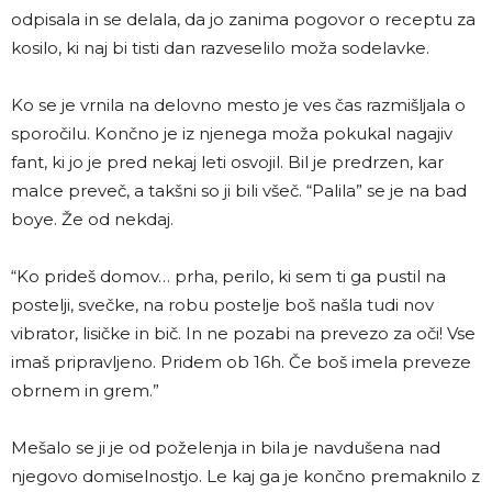
odpisala in se delala, da jo zanima pogovor o receptu za
kosilo, ki naj bi tisti dan razveselilo moža sodelavke.
Ko se je vrnila na delovno mesto je ves čas razmišljala o
sporočilu. Končno je iz njenega moža pokukal nagajiv
fant, ki jo je pred nekaj leti osvojil. Bil je predrzen, kar
malce preveč, a takšni so ji bili všeč. “Palila” se je na bad
boye. Že od nekdaj.
“Ko prideš domov… prha, perilo, ki sem ti ga pustil na
postelji, svečke, na robu postelje boš našla tudi nov
vibrator, lisičke in bič. In ne pozabi na prevezo za oči! Vse
imaš pripravljeno. Pridem ob 16h. Če boš imela preveze
obrnem in grem.”
Mešalo se ji je od poželenja in bila je navdušena nad
njegovo domiselnostjo. Le kaj ga je končno premaknilo z