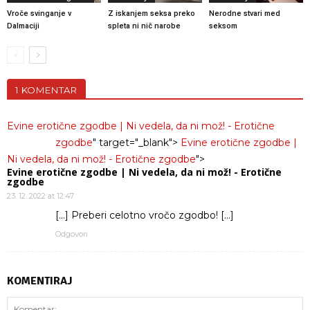
Vroče svinganje v
Z iskanjem seksa preko
Nerodne stvari med
Dalmaciji
spleta ni nič narobe
seksom
1 KOMENTAR
Evine erotične zgodbe | Ni vedela, da ni mož! - Erotične
zgodbe
" target="_blank">
Evine erotične zgodbe |
Ni vedela, da ni mož! - Erotične zgodbe
">
Evine erotične zgodbe | Ni vedela, da ni mož! - Erotične
zgodbe
23. 12. 2022 at 12:47
[…] Preberi celotno vročo zgodbo! […]
Odgovori
KOMENTIRAJ