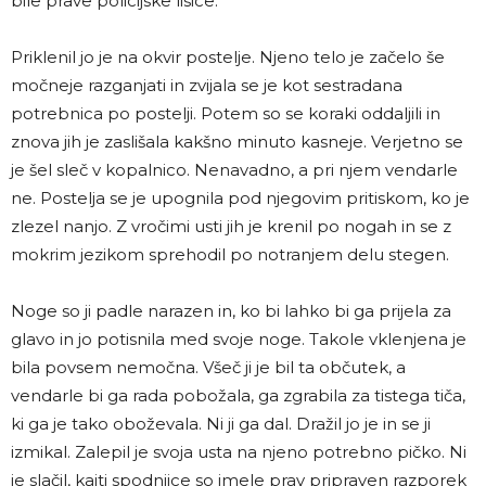
bile prave policijske lisice.
Priklenil jo je na okvir postelje. Njeno telo je začelo še
močneje razganjati in zvijala se je kot sestradana
potrebnica po postelji. Potem so se koraki oddaljili in
znova jih je zaslišala kakšno minuto kasneje. Verjetno se
je šel sleč v kopalnico. Nenavadno, a pri njem vendarle
ne. Postelja se je upognila pod njegovim pritiskom, ko je
zlezel nanjo. Z vročimi usti jih je krenil po nogah in se z
mokrim jezikom sprehodil po notranjem delu stegen.
Noge so ji padle narazen in, ko bi lahko bi ga prijela za
glavo in jo potisnila med svoje noge. Takole vklenjena je
bila povsem nemočna. Všeč ji je bil ta občutek, a
vendarle bi ga rada pobožala, ga zgrabila za tistega tiča,
ki ga je tako oboževala. Ni ji ga dal. Dražil jo je in se ji
izmikal. Zalepil je svoja usta na njeno potrebno pičko. Ni
je slačil, kajti spodnjice so imele prav pripraven razporek