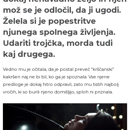
mož se je odločil, da ji ugodi.
Želela si je popestritve
njunega spolnega življenja.
Udariti trojčka, morda tudi
kaj drugega.
Vedno mu je očitala, da je postal preveč “krščanski”
kakršen naj ne bi bil, ko ga je spoznala. Vse njene
predloge je dokaj hitro odpravil, zato mu tistih najbolj
vročih, ki so burili njeno domišljijo, sploh ni priznala.