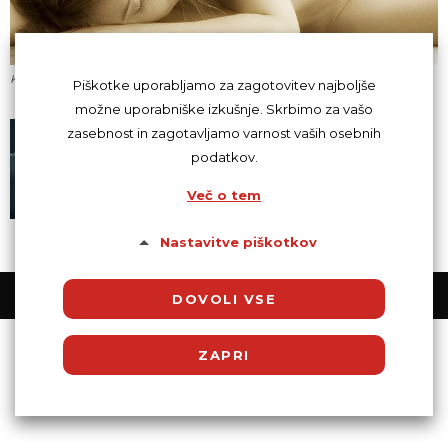
Kaj pomenijo sanje o seksu?
Piškotke uporabljamo za zagotovitev najboljše
možne uporabniške izkušnje. Skrbimo za vašo
zasebnost in zagotavljamo varnost vaših osebnih
podatkov.
Več o tem
Nastavitve piškotkov
© Powered by SocDate™, © Copyright 2018 VenetiCOM
DOVOLI VSE
ZAPRI
Potrebni