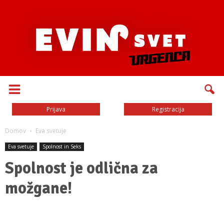
Prijava
Registracija
Domov
Eva svetuje
Eva svetuje
Spolnost in Seks
Spolnost je odlična za
možgane!