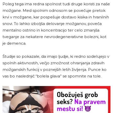
Poleg tega ima redna spolnost tudi druge koristi za naše
možgane. Med spolnim odnosom se povečuje pretok
krvi v možgane, kar pospešuje dostavo kisika in hranilnih
snovi. To lahko izboljša delovanje možganov, poveča
mentalno ostrino in koncentracijo ter celo zmanjša
tveganje za nekatere nevrodegenerativne bolezni, kot
je demenca.
Študije so pokazale, da imajo ljudje, ki redno sodelujejo v
spolnih aktivnostih, večjo zmožnost ohranjanja zdravih
možganskih funkcij v poznejših letih življenja. Punce ko
vas bo naslednjič “bolela glava” se spomnite na tole.