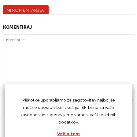
NI KOMENTARJEV
KOMENTIRAJ
Z oddajo komentarja se strinjaš s
kodeksom komentiranja
.
Piškotke uporabljamo za zagotovitev najboljše
možne uporabniške izkušnje. Skrbimo za vašo
zasebnost in zagotavljamo varnost vaših osebnih
podatkov.
Več o tem