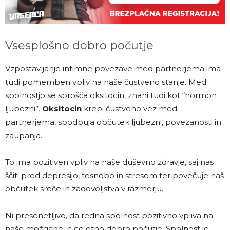
Vsesplošno dobro počutje
Vzpostavljanje intimne povezave med partnerjema ima
tudi pomemben vpliv na naše čustveno stanje. Med
spolnostjo se sprošča oksitocin, znani tudi kot “hormon
ljubezni”.
Oksitocin
krepi čustveno vez med
partnerjema, spodbuja občutek ljubezni, povezanosti in
zaupanja.
To ima pozitiven vpliv na naše duševno zdravje, saj nas
ščiti pred depresijo, tesnobo in stresom ter povečuje naš
občutek sreče in zadovoljstva v razmerju.
Ni presenetljivo, da redna spolnost pozitivno vpliva na
naše možgane in celotno dobro počutje. Spolnost je