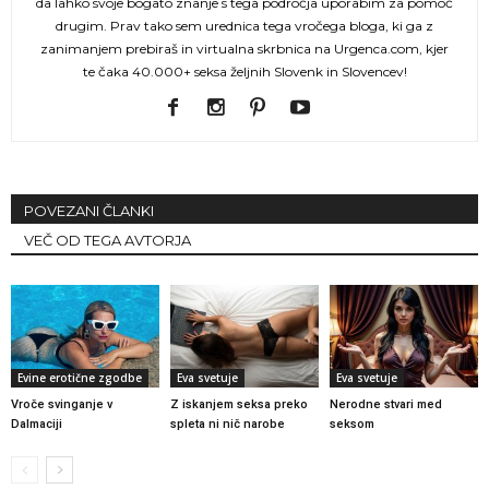
da lahko svoje bogato znanje s tega področja uporabim za pomoč
drugim. Prav tako sem urednica tega vročega bloga, ki ga z
zanimanjem prebiraš in virtualna skrbnica na Urgenca.com, kjer
te čaka 40.000+ seksa željnih Slovenk in Slovencev!
POVEZANI ČLANKI
VEČ OD TEGA AVTORJA
Evine erotične zgodbe
Eva svetuje
Eva svetuje
Vroče svinganje v
Z iskanjem seksa preko
Nerodne stvari med
Dalmaciji
spleta ni nič narobe
seksom