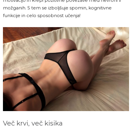
motivacijo in krepi pozitivne povezave med nevroni v
možganih. S tem se izboljšuje spomin, kognitivne
funkcije in celo sposobnost učenja!
Več krvi, več kisika