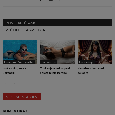
POVEZANI ČLANKI
VEČ OD TEGA AVTORJA
Evine erotične zgodbe
Eva svetuje
Eva svetuje
Vroče svinganje v
Z iskanjem seksa preko
Nerodne stvari med
Dalmaciji
spleta ni nič narobe
seksom
NI KOMENTARJEV
KOMENTIRAJ