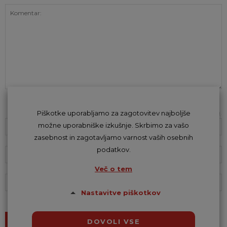
Z oddajo komentarja se strinjaš s
kodeksom komentiranja
.
Piškotke uporabljamo za zagotovitev najboljše
možne uporabniške izkušnje. Skrbimo za vašo
zasebnost in zagotavljamo varnost vaših osebnih
podatkov.
Več o tem
Nastavitve piškotkov
DOVOLI VSE