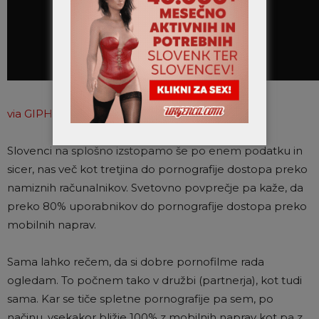
via GIPHY
Slovenci na splošno izstopamo še po enem podatku in
sicer, nas več kot tretjina do pornografije dostopa preko
namiznih računalnikov. Svetovno povprečje pa kaže, da
preko 80% uporabnikov do pornografije dostopa preko
mobilnih naprav.
Sama lahko rečem, da si dobre pornofilme rada
ogledam. To počnem tako v družbi (partnerja), kot tudi
sama. Kar se tiče spletne pornografije pa sem, po
načinu, vsekakor bližje 100% z mobilnih naprav kot pa z