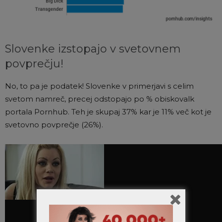
Slovenke izstopajo v svetovnem
povprečju!
No, to pa je podatek! Slovenke v primerjavi s celim
svetom namreč, precej odstopajo po % obiskovalk
portala Pornhub. Teh je skupaj 37% kar je 11% več kot je
svetovno povprečje (26%).