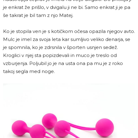
je enkrat že prišlo, v dvigalu ji ne bi. Samo enkrat ji je pa
še takrat je bil tam z njo Matej.
Ko je stopila ven je s kotičkom očesa opazila njegov avto.
Mulc je imel za svoja leta kar sumljivo veliko denarja, se
je spomnila, ko je zdrsnila v športen usnjen sedež.
Kroglici v njej sta popizdevali in muco je treslo od
vzburjenja. Poljubil jo je na usta ona pa mu je z roko
takoj segla med noge.