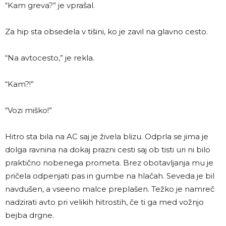
“Kam greva?” je vprašal.
Za hip sta obsedela v tišini, ko je zavil na glavno cesto.
“Na avtocesto,” je rekla.
“Kam?!”
“Vozi miško!”
Hitro sta bila na AC saj je živela blizu. Odprla se jima je
dolga ravnina na dokaj prazni cesti saj ob tisti uri ni bilo
praktično nobenega prometa. Brez obotavljanja mu je
pričela odpenjati pas in gumbe na hlačah. Seveda je bil
navdušen, a vseeno malce preplašen. Težko je namreč
nadzirati avto pri velikih hitrostih, če ti ga med vožnjo
bejba drgne.