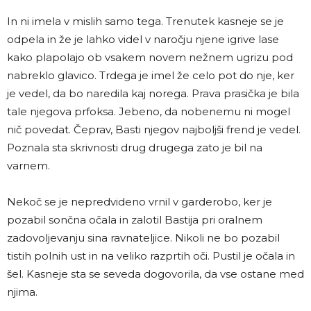
In ni imela v mislih samo tega. Trenutek kasneje se je
odpela in že je lahko videl v naročju njene igrive lase
kako plapolajo ob vsakem novem nežnem ugrizu pod
nabreklo glavico. Trdega je imel že celo pot do nje, ker
je vedel, da bo naredila kaj norega. Prava prasička je bila
tale njegova prfoksa. Jebeno, da nobenemu ni mogel
nič povedat. Čeprav, Basti njegov najboljši frend je vedel.
Poznala sta skrivnosti drug drugega zato je bil na
varnem.
Nekoč se je nepredvideno vrnil v garderobo, ker je
pozabil sončna očala in zalotil Bastija pri oralnem
zadovoljevanju sina ravnateljice. Nikoli ne bo pozabil
tistih polnih ust in na veliko razprtih oči. Pustil je očala in
šel. Kasneje sta se seveda dogovorila, da vse ostane med
njima.