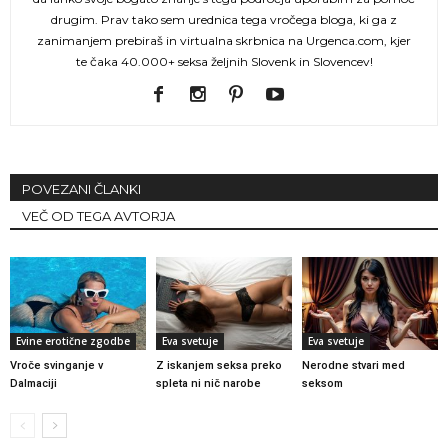
drugim. Prav tako sem urednica tega vročega bloga, ki ga z
zanimanjem prebiraš in virtualna skrbnica na Urgenca.com, kjer
te čaka 40.000+ seksa željnih Slovenk in Slovencev!
POVEZANI ČLANKI
VEČ OD TEGA AVTORJA
Evine erotične zgodbe
Eva svetuje
Eva svetuje
Vroče svinganje v
Z iskanjem seksa preko
Nerodne stvari med
Dalmaciji
spleta ni nič narobe
seksom