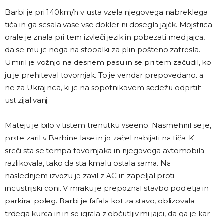
Barbi je pri 140km/h v usta vzela njegovega nabreklega
tiča in ga sesala vase vse dokler ni dosegla jajčk. Mojstrica
orale je znala pri tem izvleči jezik in pobezati med jajca,
da se mu je noga na stopalki za plin pošteno zatresla.
Umiril je vožnjo na desnem pasu in se pri tem začudil, ko
ju je prehiteval tovornjak. To je vendar prepovedano, a
ne za Ukrajinca, ki je na sopotnikovem sedežu odprtih
ust zijal vanj.
Mateju je bilo v tistem trenutku vseeno. Nasmehnil se je,
prste zaril v Barbine lase in jo začel nabijati na tiča. K
sreči sta se tempa tovornjaka in njegovega avtomobila
razlikovala, tako da sta kmalu ostala sama. Na
naslednjem izvozu je zavil z AC in zapeljal proti
industrijski coni. V mraku je prepoznal stavbo podjetja in
parkiral poleg. Barbi je fafala kot za stavo, oblizovala
trdega kurca in in se igrala z občutljivimi jajci, da ga je kar