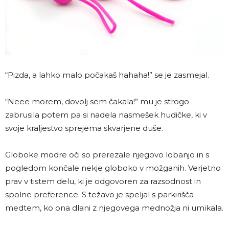
“Pizda, a lahko malo počakaš hahaha!” se je zasmejal.
“Neee morem, dovolj sem čakala!” mu je strogo
zabrusila potem pa si nadela nasmešek hudičke, ki v
svoje kraljestvo sprejema skvarjene duše.
Globoke modre oči so prerezale njegovo lobanjo in s
pogledom končale nekje globoko v možganih. Verjetno
prav v tistem delu, ki je odgovoren za razsodnost in
spolne preference. S težavo je speljal s parkirišča
medtem, ko ona dlani z njegovega mednožja ni umikala.