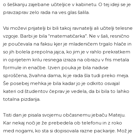
o šeškanju zajebane učiteljice v kabinetu. O tej ideji se je
pravzaprav zelo rada na ves glas šalila.
Vsi moževi prijatelji bi bili takoj ravnatelji ali učitelji telesne
vzgoje. Barbi je bila “matematičarka”. Ne v šali, resnično
je poučevala na faksu kjer je mladeničem trgalo hlače in
so jih bolela prepolna jajca, ko jim je v rahlo prekratkem
in oprijetem krilu resnega izraza na obrazu v fris metala
formule in enačbe. Izven pouka je bila nadvse
sproščena, živahna dama, ki je rada šla tudi preko meja.
Še posebej mehka je bila kadar jo je odkrito osvajal
kateri od študentov čeprav je vedela, da bi bila to lahko
totalna pizdarija.
Tisti dan je pisala svojemu občasnemu jebaču Mateju.
Kar nekaj noči je že prebedela ob telefonu in z roko
med nogami, ko sta si dopisovala razne packarije. Mož je