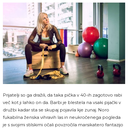
Prijatelji so ga dražili, da taka pička v 40-ih zagotovo rabi
več kot ji lahko on da. Barbi je blestela na vsaki pijački v
družbi kadar sta se skupaj pojavila kje zunaj. Noro
fukabilna ženska vihravih las in neukročenega pogleda
je s svojimi stilskimi očali povzročila marsikatero fantazijo