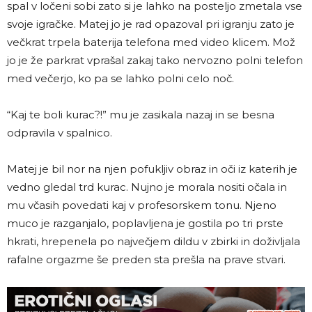
spal v ločeni sobi zato si je lahko na posteljo zmetala vse
svoje igračke. Matej jo je rad opazoval pri igranju zato je
večkrat trpela baterija telefona med video klicem. Mož
jo je že parkrat vprašal zakaj tako nervozno polni telefon
med večerjo, ko pa se lahko polni celo noč.
“Kaj te boli kurac?!” mu je zasikala nazaj in se besna
odpravila v spalnico.
Matej je bil nor na njen pofukljiv obraz in oči iz katerih je
vedno gledal trd kurac. Nujno je morala nositi očala in
mu včasih povedati kaj v profesorskem tonu. Njeno
muco je razganjalo, poplavljena je gostila po tri prste
hkrati, hrepenela po največjem dildu v zbirki in doživljala
rafalne orgazme še preden sta prešla na prave stvari.