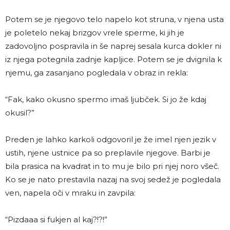
Potem se je njegovo telo napelo kot struna, v njena usta
je poletelo nekaj brizgov vrele sperme, ki jih je
zadovoljno pospravila in še naprej sesala kurca dokler ni
iz njega potegnila zadnje kapljice. Potem se je dvignila k
njemu, ga zasanjano pogledala v obraz in rekla:
“Fak, kako okusno spermo imaš ljubček. Si jo že kdaj
okusil?”
Preden je lahko karkoli odgovoril je že imel njen jezik v
ustih, njene ustnice pa so preplavile njegove. Barbi je
bila prasica na kvadrat in to mu je bilo pri njej noro všeč.
Ko se je nato prestavila nazaj na svoj sedež je pogledala
ven, napela oči v mraku in zavpila:
“Pizdaaa si fukjen al kaj?!?!”