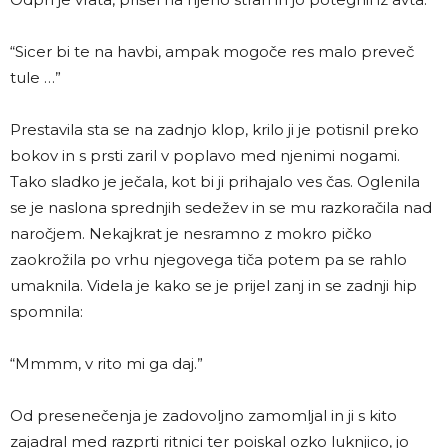
“Sicer bi te na havbi, ampak mogoče res malo preveč
tule …”
Prestavila sta se na zadnjo klop, krilo ji je potisnil preko
bokov in s prsti zaril v poplavo med njenimi nogami.
Tako sladko je ječala, kot bi ji prihajalo ves čas. Oglenila
se je naslona sprednjih sedežev in se mu razkoračila nad
naročjem. Nekajkrat je nesramno z mokro pičko
zaokrožila po vrhu njegovega tiča potem pa se rahlo
umaknila. Videla je kako se je prijel zanj in se zadnji hip
spomnila:
“Mmmm, v rito mi ga daj.”
Od presenečenja je zadovoljno zamomljal in ji s kito
zajadral med razprti ritnici ter poiskal ozko luknjico, jo