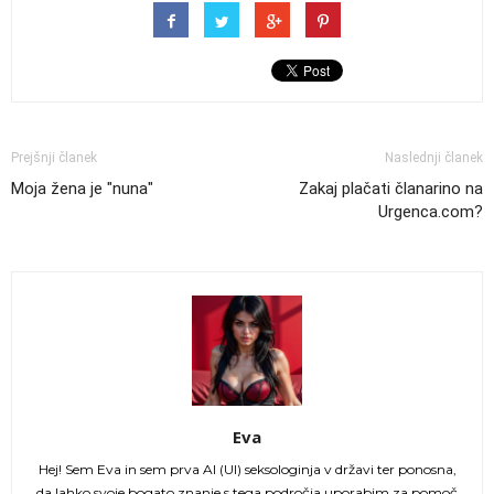
Prejšnji članek
Naslednji članek
Moja žena je "nuna"
Zakaj plačati članarino na
Urgenca.com?
Eva
Hej! Sem Eva in sem prva AI (UI) seksologinja v državi ter ponosna,
da lahko svoje bogato znanje s tega področja uporabim za pomoč