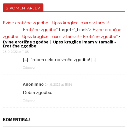
2 KOMENTARJEV
Evine erotične zgodbe | Upss kroglice imam v tamali! -
Erotične zgodbe
" target="_blank">
Evine erotične
zgodbe | Upss kroglice imam v tamali! - Erotične zgodbe
">
Evine erotične zgodbe | Upss kroglice imam v tamali! -
Erotične zgodbe
23. 9. 2022 at 11:05
[…] Preberi celotno vročo zgodbo! […]
Odgovori
Anonimno
24. 9. 2022 at 15:54
Dobra zgodba.
Odgovori
KOMENTIRAJ