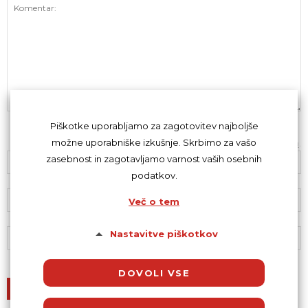
Piškotke uporabljamo za zagotovitev najboljše
možne uporabniške izkušnje. Skrbimo za vašo
Z oddajo komentarja se strinjaš s
kodeksom komentiranja
.
zasebnost in zagotavljamo varnost vaših osebnih
podatkov.
Več o tem
Nastavitve piškotkov
DOVOLI VSE