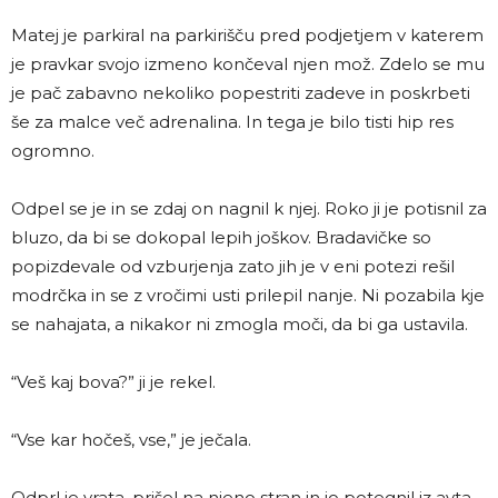
Matej je parkiral na parkirišču pred podjetjem v katerem
je pravkar svojo izmeno končeval njen mož. Zdelo se mu
je pač zabavno nekoliko popestriti zadeve in poskrbeti
še za malce več adrenalina. In tega je bilo tisti hip res
ogromno.
Odpel se je in se zdaj on nagnil k njej. Roko ji je potisnil za
bluzo, da bi se dokopal lepih joškov. Bradavičke so
popizdevale od vzburjenja zato jih je v eni potezi rešil
modrčka in se z vročimi usti prilepil nanje. Ni pozabila kje
se nahajata, a nikakor ni zmogla moči, da bi ga ustavila.
“Veš kaj bova?” ji je rekel.
“Vse kar hočeš, vse,” je ječala.
Odprl je vrata, prišel na njeno stran in jo potegnil iz avta.