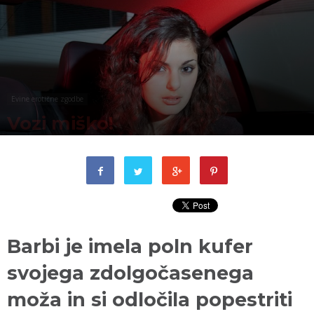
Evine erotične zgodbe
Vozi miško!
Barbi je imela poln kufer
svojega zdolgočasenega
moža in si odločila popestriti