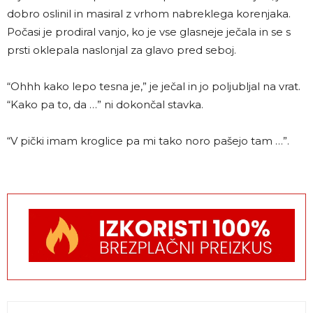
dobro oslinil in masiral z vrhom nabreklega korenjaka.
Počasi je prodiral vanjo, ko je vse glasneje ječala in se s
prsti oklepala naslonjal za glavo pred seboj.
“Ohhh kako lepo tesna je,” je ječal in jo poljubljal na vrat.
“Kako pa to, da …” ni dokončal stavka.
“V pički imam kroglice pa mi tako noro pašejo tam …”.