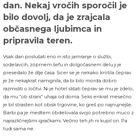
dan. Nekaj vročih sporočil je
bilo dovolj, da je zrajcala
občasnega ljubimca in
pripravila teren.
Vsak dan poslušati eno in isto jamranje o službi,
sodelavcih, zoprnem šefu in dolgočasnem delu ji je
presedalo že dlje časa. Sicer se je nekako krotila čeprav
je že nekajkrat namignila, da bi bilo morda dobro
razmisliti o ločitvi. Ni je hotel slišati čeprav se mu je zdelo,
da mu “ob strani” uhaja od doma. Seks enkrat mesečno
je bil strasten kot obisk trgovine, ko greš po najnujnejše.
Barbi pa je medtem obdelovala svojo potrebno muco z
najrazličnejšimi igračkami. Večino teh jih ni kupil on. Pa
tudi sama ne.