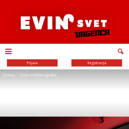
Prijava
Registracija
Domov
Evine erotične zgodbe