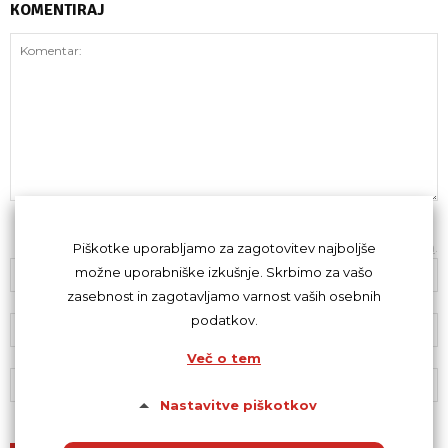
KOMENTIRAJ
Z oddajo komentarja se strinjaš s
kodeksom komentiranja
.
Piškotke uporabljamo za zagotovitev najboljše
možne uporabniške izkušnje. Skrbimo za vašo
zasebnost in zagotavljamo varnost vaših osebnih
podatkov.
Več o tem
Nastavitve piškotkov