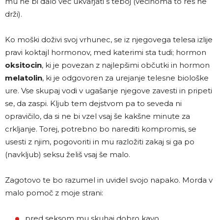
mu ne bi dalo več ukvarjati s teboj (večinoma to res ne
drži).
Ko moški doživi svoj vrhunec, se iz njegovega telesa izlije
pravi koktajl hormonov, med katerimi sta tudi; hormon
oksitocin
, ki je povezan z najlepšimi občutki in hormon
melatolin
, ki je odgovoren za urejanje telesne biološke
ure. Vse skupaj vodi v ugašanje njegove zavesti in pripeti
se, da zaspi. Kljub tem dejstvom pa to seveda ni
opravičilo, da si ne bi vzel vsaj še kakšne minute za
crkljanje. Torej, potrebno bo narediti kompromis, se
usesti z njim, pogovoriti in mu razložiti zakaj si ga po
(navkljub) seksu želiš vsaj še malo.
Zagotovo te bo razumel in uvidel svojo napako. Morda v
malo pomoč z moje strani:
pred seksom mu skuhaj dobro kavo,