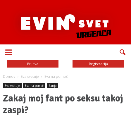
Prijava
Registracija
Domov
Eva svetuje
Eva na pomoč
Eva svetuje
Eva na pomoč
Zanjo
Zakaj moj fant po seksu takoj
zaspi?