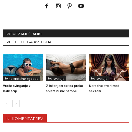
POVEZANI ČLANKI
VEČ OD TEGA AVTORJA
Evine erotične zgodbe
Eva svetuje
Eva svetuje
Vroče svinganje v
Z iskanjem seksa preko
Nerodne stvari med
Dalmaciji
spleta ni nič narobe
seksom
NI KOMENTARJEV