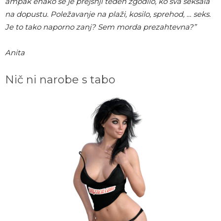
ampak enako se je prejšnji teden zgodilo, ko sva seksala
na dopustu. Poležavanje na plaži, kosilo, sprehod, … seks.
Je to tako naporno zanj? Sem morda prezahtevna?”
Anita
Nič ni narobe s tabo