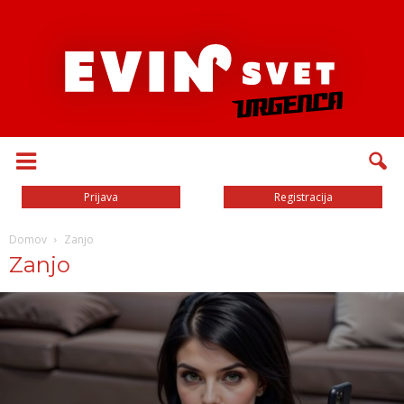
Prijava
Registracija
Domov
Zanjo
Zanjo