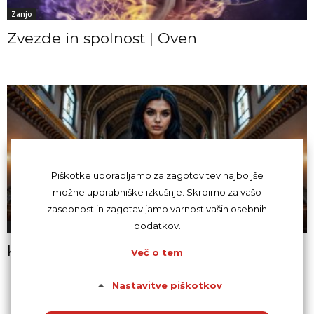
Zanjo
Zvezde in spolnost | Oven
Piškotke uporabljamo za zagotovitev najboljše
možne uporabniške izkušnje. Skrbimo za vašo
zasebnost in zagotavljamo varnost vaših osebnih
podatkov.
Zanjo
Kakšnega seksa ženske ne maramo?
Več o tem
Nastavitve piškotkov