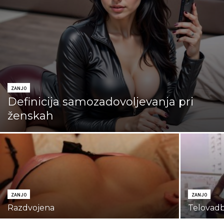
ZANJO
Definicija samozadovoljevanja pri
ženskah
ZANJO
ZANJO
Razdvojena
Telovad