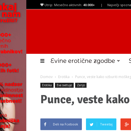
Utrip: Mesečno aktivnih:
40.000+
|
Največji spozna
Evine erotične zgodbe
Domov
Erotika
Punce, veste kako vzburiti moške
Erotika
Eva svetuje
Zanjo
Punce, veste kako
Deli na Fcebook
Tweetaj