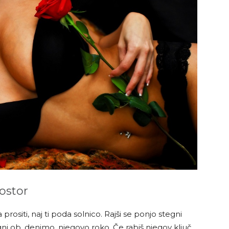
ostor
 prositi, naj ti poda solnico. Rajši se ponjo stegni
gni ob, denimo, njegovo roko. Če rabiš njegov ključ