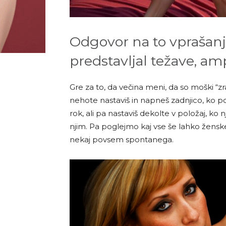
Odgovor na to vprašanj
predstavljal težave, am
Gre za to, da večina meni, da so moški “z
nehote nastaviš in napneš zadnjico, ko pobi
rok, ali pa nastaviš dekolte v položaj, k
njim. Pa poglejmo kaj vse še lahko žens
nekaj povsem spontanega.