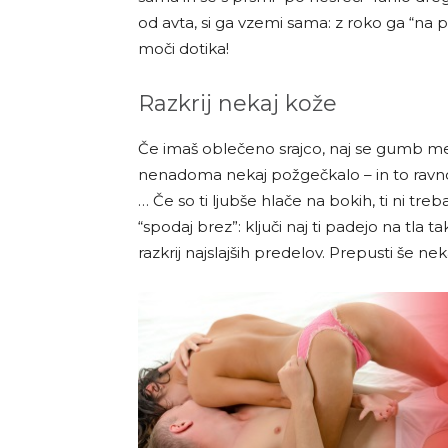
od avta, si ga vzemi sama: z roko ga “na
moči dotika!
Razkrij nekaj kože
Če imaš oblečeno srajco, naj se gumb med
nenadoma nekaj požgečkalo – in to ravno
… Če so ti ljubše hlače na bokih, ti ni tre
“spodaj brez”: ključi naj ti padejo na tla 
razkrij najslajših predelov. Prepusti še nek