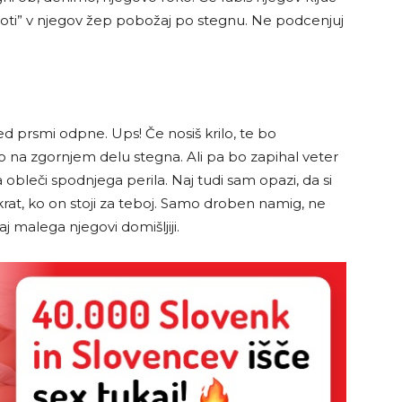
 poti” v njegov žep pobožaj po stegnu. Ne podcenjuj
 prsmi odpne. Ups! Če nosiš krilo, te bo
 na zgornjem delu stegna. Ali pa bo zapihal veter
ba obleči spodnjega perila. Naj tudi sam opazi, da si
takrat, ko on stoji za teboj. Samo droben namig, ne
aj malega njegovi domišljiji.