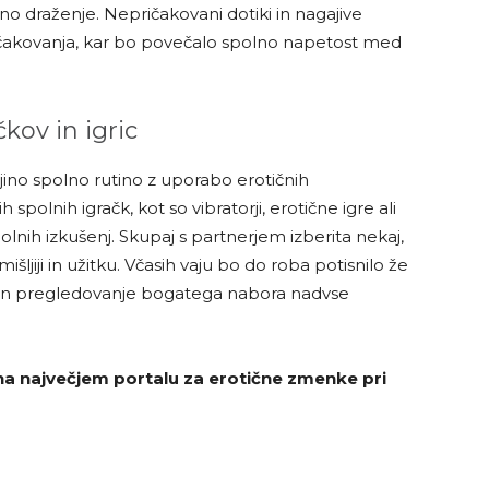
no draženje. Nepričakovani dotiki in nagajive
pričakovanja, kar bo povečalo spolno napetost med
ov in igric
ajino spolno rutino z uporabo erotičnih
 spolnih igračk, kot so vibratorji, erotične igre ali
olnih izkušenj. Skupaj s partnerjem izberita nekaj,
išljiji in užitku. Včasih vaju bo do roba potisnilo že
ni in pregledovanje bogatega nabora nadvse
 na največjem portalu za erotične zmenke pri