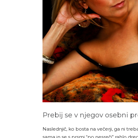
Prebij se v njegov osebni pr
Naslednjič, ko bosta na večerji, ga ni treba
sama in se s prsmi “po nesreči” rahlo dre