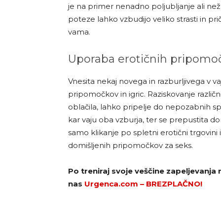
je na primer nenadno poljubljanje ali než
poteze lahko vzbudijo veliko strasti in 
vama.
Uporaba erotičnih pripomočk
Vnesita nekaj novega in razburljivega v v
pripomočkov in igric. Raziskovanje različnih
oblačila, lahko pripelje do nepozabnih sp
kar vaju oba vzburja, ter se prepustita dom
samo klikanje po spletni erotični trgovi
domišljenih pripomočkov za seks.
Po treniraj svoje veščine zapeljevanja
nas
Urgenca.com – BREZPLAČNO!