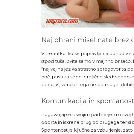
Naj ohrani misel nate brez 
V trenutku, ko se pripravlja na odhod v 
izpod tuša, ovita samo v majhno brisačo, k
“naj vajina jezika strastno spregovorita p
noč, pusti za seboj erotično sled: spodnj
ponujaš, vendar tega ne bo mogel dobiti, 
Komunikacija in spontanos
Pogovarjaj se s svojim partnerjem o svojih 
odprta in iskrena drug do drugega ter si izm
Spontanost je ključna za vzburjenje, zato