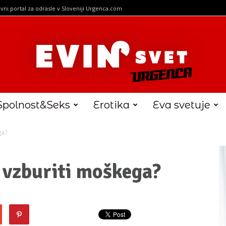
vni portal za odrasle v Sloveniji Urgenca.com
Spolnost&Seks
Erotika
Eva svetuje
ga?
 vzburiti moškega?