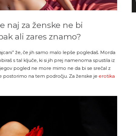
e naj za ženske ne bi
pak ali zares znamo?
rajcani” že, če jih samo malo lepše pogledaš. Morda
raš s tal ključe, ki si jih prej namenoma spustila iz
o njegov pogled ne more mimo ne da bi se srečal z
ke postorimo na tem področju. Za ženske je
erotika