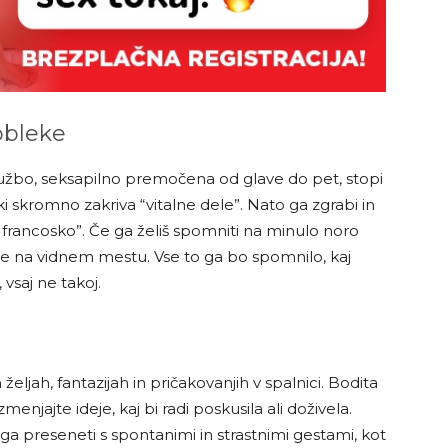
obleke
službo, seksapilno premočena od glave do pet, stopi
i skromno zakriva “vitalne dele”. Nato ga zgrabi in
o francosko”. Če ga želiš spomniti na minulo noro
ice na vidnem mestu. Vse to ga bo spomnilo, kaj
vsaj ne takoj.
t
željah, fantazijah in pričakovanjih v spalnici. Bodita
enjajte ideje, kaj bi radi poskusila ali doživela.
 ga preseneti s spontanimi in strastnimi gestami, kot