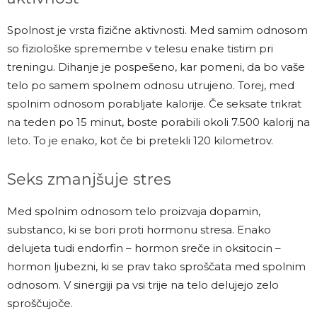
Spolnost je vrsta fizične aktivnosti. Med samim odnosom
so fiziološke spremembe v telesu enake tistim pri
treningu. Dihanje je pospešeno, kar pomeni, da bo vaše
telo po samem spolnem odnosu utrujeno. Torej, med
spolnim odnosom porabljate kalorije. Če seksate trikrat
na teden po 15 minut, boste porabili okoli 7.500 kalorij na
leto. To je enako, kot če bi pretekli 120 kilometrov.
Seks zmanjšuje stres
Med spolnim odnosom telo proizvaja dopamin,
substanco, ki se bori proti hormonu stresa. Enako
delujeta tudi endorfin – hormon sreče in oksitocin –
hormon ljubezni, ki se prav tako sproščata med spolnim
odnosom. V sinergiji pa vsi trije na telo delujejo zelo
sproščujoče.