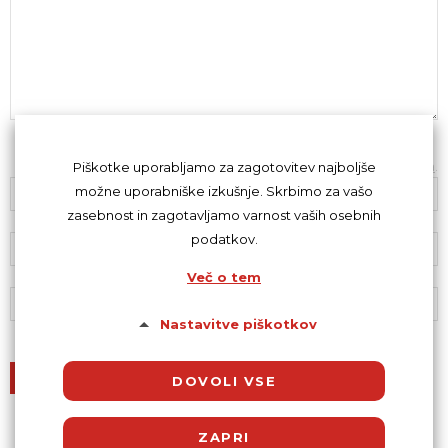
Z oddajo komentarja se strinjaš s
kodeksom komentiranja
.
Piškotke uporabljamo za zagotovitev najboljše
možne uporabniške izkušnje. Skrbimo za vašo
zasebnost in zagotavljamo varnost vaših osebnih
podatkov.
Več o tem
Nastavitve piškotkov
DOVOLI VSE
ZAPRI