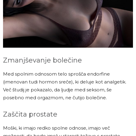
Zmanjševanje bolečine
Med spolnim odnosom telo sprošča endorfine
(imenovan tudi hormon sreče), ki deluje kot analgetik.
Več študij je pokazalo, da ljudje med seksom, še
posebno med orgazmom, ne čutijo bolečine.
Zaščita prostate
Moški, ki imajo redko spolne odnose, imajo več
možnosti, da bodo imeli v starosti težave s prostato.