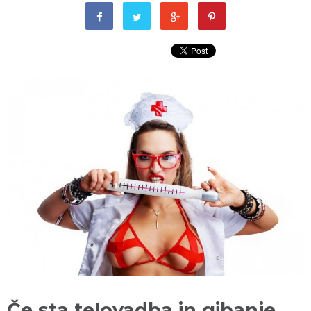
Če sta telovadba in gibanje