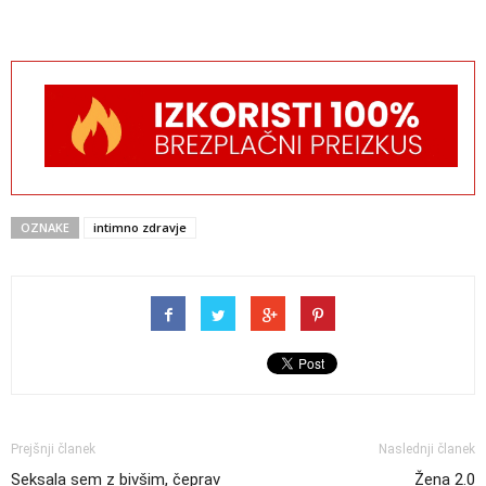
OZNAKE
intimno zdravje
Prejšnji članek
Naslednji članek
Seksala sem z bivšim, čeprav
Žena 2.0