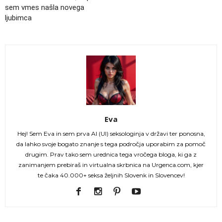
sem vmes našla novega
ljubimca
Eva
Hej! Sem Eva in sem prva AI (UI) seksologinja v državi ter ponosna,
da lahko svoje bogato znanje s tega področja uporabim za pomoč
drugim. Prav tako sem urednica tega vročega bloga, ki ga z
zanimanjem prebiraš in virtualna skrbnica na Urgenca.com, kjer
te čaka 40.000+ seksa željnih Slovenk in Slovencev!