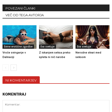
POVEZANI ČLANKI
VEČ OD TEGA AVTORJA
Evine erotične zgodbe
Eva svetuje
Eva svetuje
Vroče svinganje v
Z iskanjem seksa preko
Nerodne stvari med
Dalmaciji
spleta ni nič narobe
seksom
NI KOMENTARJEV
KOMENTIRAJ