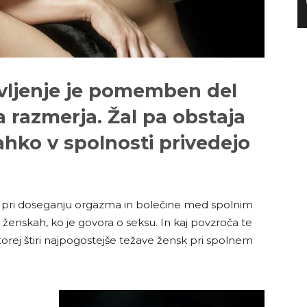
vljenje je pomemben del
 razmerja. Žal pa obstaja
lahko v spolnosti privedejo
e pri doseganju orgazma in bolečine med spolnim
ženskah, ko je govora o seksu. In kaj povzroča te
 torej štiri najpogostejše težave žensk pri spolnem