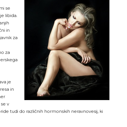
mi se
e libida.
ranjih
čni in
javnik za
no za
nerskega
ava je
resa in
ner
 se v
ride tudi do različnih hormonskih neravnovesij, ki