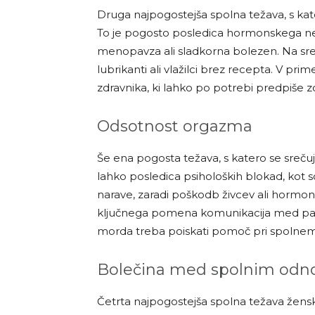
Druga najpogostejša spolna težava, s kate
To je pogosto posledica hormonskega nera
menopavza ali sladkorna bolezen. Na sreč
lubrikanti ali vlažilci brez recepta. V pri
zdravnika, ki lahko po potrebi predpiše 
Odsotnost orgazma
Še ena pogosta težava, s katero se sreču
lahko posledica psiholoških blokad, kot so 
narave, zaradi poškodb živcev ali hormo
ključnega pomena komunikacija med partn
morda treba poiskati pomoč pri spolnem
Bolečina med spolnim od
Četrta najpogostejša spolna težava žensk 