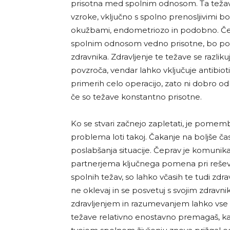
prisotna med spolnim odnosom. Ta težav
vzroke, vključno s spolno prenosljivimi 
okužbami, endometriozo in podobno. Če
spolnim odnosom vedno prisotne, bo po
zdravnika. Zdravljenje te težave se razlikuj
povzroča, vendar lahko vključuje antibioti
primerih celo operacijo, zato ni dobro od
če so težave konstantno prisotne.
Ko se stvari začnejo zapletati, je pomem
problema loti takoj. Čakanje na boljše ča
poslabšanja situacije. Čeprav je komunik
partnerjema ključnega pomena pri reševa
spolnih težav, so lahko včasih te tudi zdr
ne oklevaj in se posvetuj s svojim zdravn
zdravljenjem in razumevanjem lahko vse t
težave relativno enostavno premagaš, ka