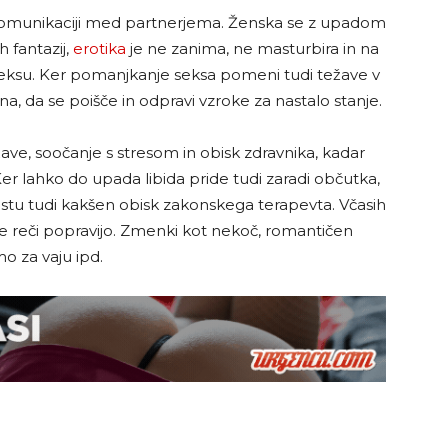
ni komunikaciji med partnerjema. Ženska se z upadom
h fantazij,
erotika
je ne zanima, ne masturbira in na
eksu. Ker pomanjkanje seksa pomeni tudi težave v
 da se poišče in odpravi vzroke za nastalo stanje.
ave, soočanje s stresom in obisk zdravnika, kadar
lahko do upada libida pride tudi zaradi občutka,
mestu tudi kakšen obisk zakonskega terapevta. Včasih
 reči popravijo. Zmenki kot nekoč, romantičen
o za vaju ipd.