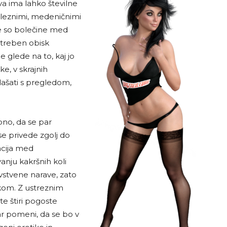
a ima lahko številne
boleznimi, medeničnimi
 so bolečine med
treben obisk
e glede na to, kaj jo
ke, v skrajnih
lašati s pregledom,
bno, da se par
se privede zgolj do
acija med
nju kakršnih koli
avstvene narave, zato
ikom. Z ustreznim
e štiri pogoste
r pomeni, da se bo v