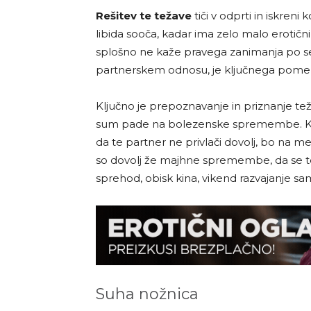
Rešitev te težave
tiči v odprti in iskre
libida sooča, kadar ima zelo malo erotični
splošno ne kaže pravega zanimanja po s
partnerskem odnosu, je ključnega pomena,
Ključno je prepoznavanje in priznanje tež
sum pade na bolezenske spremembe. Ker 
da te partner ne privlači dovolj, bo na 
so dovolj že majhne spremembe, da se te
sprehod, obisk kina, vikend razvajanje sam
Suha nožnica