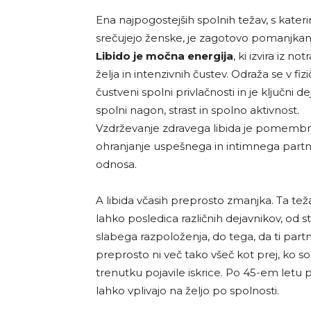
Ena najpogostejših spolnih težav, s kateri
srečujejo ženske, je zagotovo pomanjkanj
Libido je močna energija
, ki izvira iz not
želja in intenzivnih čustev. Odraža se v fizi
čustveni spolni privlačnosti in je ključni de
spolni nagon, strast in spolno aktivnost.
Vzdrževanje zdravega libida je pomemb
ohranjanje uspešnega in intimnega part
odnosa.
A libida včasih preprosto zmanjka. Ta tež
lahko posledica različnih dejavnikov, od st
slabega razpoloženja, do tega, da ti part
preprosto ni več tako všeč kot prej, ko so
trenutku pojavile iskrice. Po 45-em letu p
lahko vplivajo na željo po spolnosti.