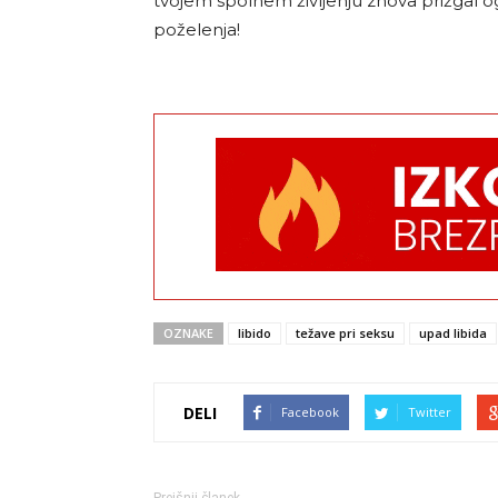
tvojem spolnem življenju znova prižgal og
poželenja!
OZNAKE
libido
težave pri seksu
upad libida
DELI
Facebook
Twitter