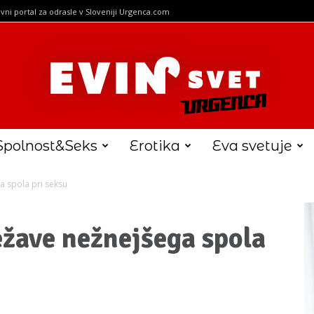
vni portal za odrasle v Sloveniji Urgenca.com
Spolnost&Seks
Erotika
Eva svetuje
a spola pri seksu
ežave nežnejšega spola