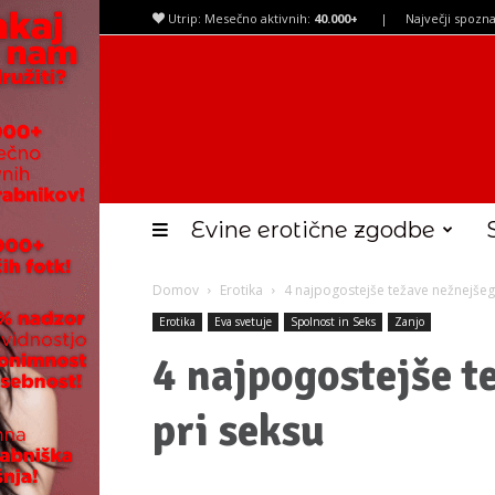
Utrip: Mesečno aktivnih:
40.000+
|
Največji spozna
Evine erotične zgodbe
Domov
Erotika
4 najpogostejše težave nežnejšeg
Erotika
Eva svetuje
Spolnost in Seks
Zanjo
4 najpogostejše t
pri seksu