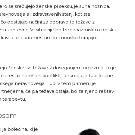
ro se srečujejo ženske pi seksu, je suha nožnica.
vnovesja ali zdravstvenih stanj, kot sta
o obstajajo načini za odpravo te težave z
meru zahtevnejše situacije bo treba razmisliti o obisku
zdravila ali nadomestno hormonsko terapijo.
jejo ženske, so težave z doseganjem orgazma. To je
stres ali nerešeni konflikti, lahko pa je tudi fizične
nskega neravnovesja. Tudi v tem primeru je
erjema, če pa težava ostaja, bo za njeno rešitev
 terapevtu.
nosom
je bolečina, ki je