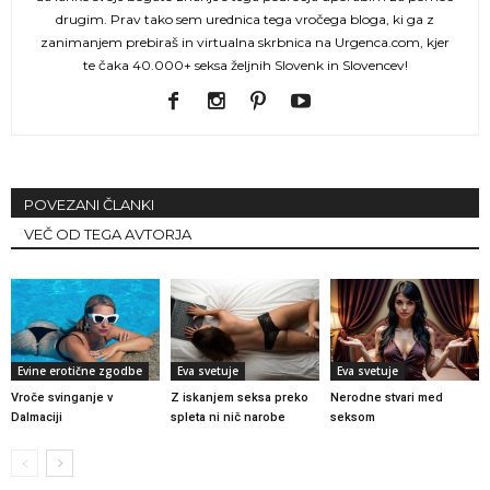
drugim. Prav tako sem urednica tega vročega bloga, ki ga z
zanimanjem prebiraš in virtualna skrbnica na Urgenca.com, kjer
te čaka 40.000+ seksa željnih Slovenk in Slovencev!
POVEZANI ČLANKI
VEČ OD TEGA AVTORJA
Evine erotične zgodbe
Eva svetuje
Eva svetuje
Vroče svinganje v
Z iskanjem seksa preko
Nerodne stvari med
Dalmaciji
spleta ni nič narobe
seksom