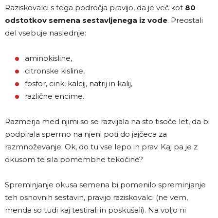
Raziskovalci s tega področja pravijo, da je več kot
80
odstotkov semena sestavljenega iz vode
. Preostali
del vsebuje naslednje:
aminokisline,
citronske kisline,
fosfor, cink, kalcij, natrij in kalij,
različne encime.
Razmerja med njimi so se razvijala na sto tisoče let, da bi
podpirala spermo na njeni poti do jajčeca za
razmnoževanje. Ok, do tu vse lepo in prav. Kaj pa je z
okusom te sila pomembne tekočine?
Spreminjanje okusa semena bi pomenilo spreminjanje
teh osnovnih sestavin, pravijo raziskovalci (ne vem,
menda so tudi kaj testirali in poskušali). Na voljo ni