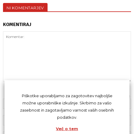
NI KOMENTARJEV
KOMENTIRAJ
Z oddajo komentarja se strinjaš s
kodeksom komentiranja
.
Piškotke uporabljamo za zagotovitev najboljše
možne uporabniške izkušnje. Skrbimo za vašo
zasebnost in zagotavljamo varnost vaših osebnih
podatkov.
Več o tem