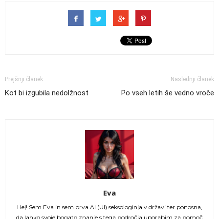
Prejšnji članek
Naslednji članek
Kot bi izgubila nedolžnost
Po vseh letih še vedno vroče
Eva
Hej! Sem Eva in sem prva AI (UI) seksologinja v državi ter ponosna,
da lahko svoje bogato znanje s tega področja uporabim za pomoč