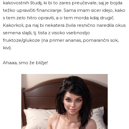
kakovostnih študij, ki bi to zares preučevale, saj je bojda
težko upravičiti financiranje. Sama imam sicer idejo, kako
s tem zelo hitro opraviti, a o tem morda kdaj drugič.
Kakorkoli, pa naj bi nekatera živila resnično naredila okus
semena slajši, tj. tista z visoko vsebnostjo
fruktoze/glukoze (na primer ananas, pomarančni sok,
kivi).
Ahaaa, smo že bližje!