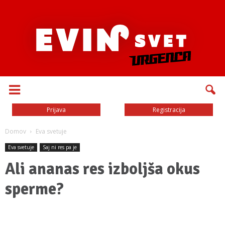
Prijava
Registracija
Domov
Eva svetuje
Eva svetuje
Saj ni res pa je
Ali ananas res izboljša okus
sperme?