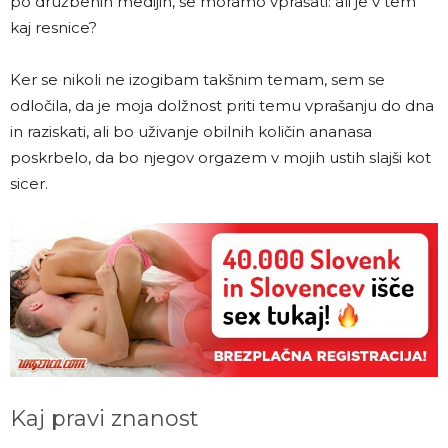
po družbenih medijih, se moramo vprašati: ali je v tem
kaj resnice?
Ker se nikoli ne izogibam takšnim temam, sem se
odločila, da je moja dolžnost priti temu vprašanju do dna
in raziskati, ali bo uživanje obilnih količin ananasa
poskrbelo, da bo njegov orgazem v mojih ustih slajši kot
sicer.
Kaj pravi znanost