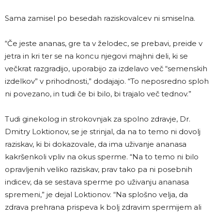
Sama zamisel po besedah raziskovalcev ni smiselna.
“Če jeste ananas, gre ta v želodec, se prebavi, preide v
jetra in kri ter se na koncu njegovi majhni deli, ki se
večkrat razgradijo, uporabijo za izdelavo več “semenskih
izdelkov” v prihodnosti,” dodajajo. “To neposredno sploh
ni povezano, in tudi če bi bilo, bi trajalo več tednov.”
Tudi ginekolog in strokovnjak za spolno zdravje, Dr.
Dmitry Loktionov, se je strinjal, da na to temo ni dovolj
raziskav, ki bi dokazovale, da ima uživanje ananasa
kakršenkoli vpliv na okus sperme. “Na to temo ni bilo
opravljenih veliko raziskav, prav tako pa ni posebnih
indicev, da se sestava sperme po uživanju ananasa
spremeni,” je dejal Loktionov. “Na splošno velja, da
zdrava prehrana prispeva k bolj zdravim spermijem ali