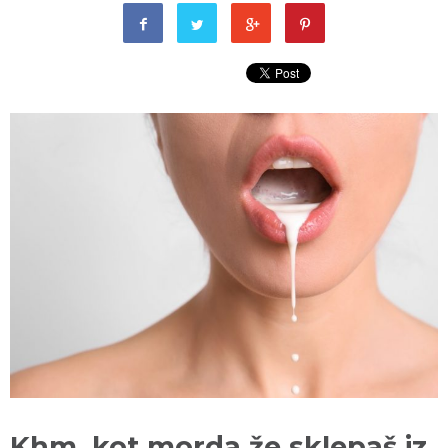
Khm, kot morda že sklepaš iz