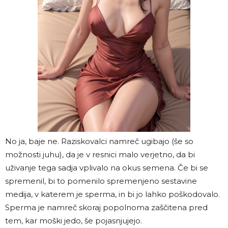
No ja, baje ne. Raziskovalci namreč ugibajo (še so
možnosti juhu), da je v resnici malo verjetno, da bi
uživanje tega sadja vplivalo na okus semena. Če bi se
spremenil, bi to pomenilo spremenjeno sestavine
medija, v katerem je sperma, in bi jo lahko poškodovalo.
Sperma je namreč skoraj popolnoma zaščitena pred
tem, kar moški jedo, še pojasnjujejo.