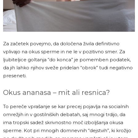
Za začetek povejmo, da določena živila definitivno
vplivajo na okus sperme in ne le v pozitivno smer. Za
ljubiteljice goltanja “do konca” je pomemben podatek,
da jih lahko njihov sveže pridelan “obrok” tudi negativno
preseneti.
Okus ananasa – mit ali resnica?
To pereče vprašanje se kar precej pojavlja na socialnih
omrežjih in v gostilniških debatah, saj mnogi trdijo, da
ima tropski sadež skrivnostno moč izboljšanja okusa
sperme. Kot pri mnogih domnevnih “dejstvih”, ki krožijo