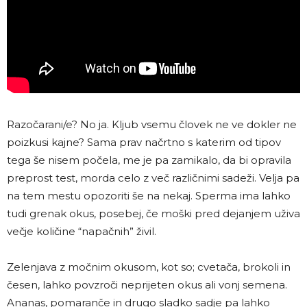
Razočarani/e? No ja. Kljub vsemu človek ne ve dokler ne
poizkusi kajne? Sama prav načrtno s katerim od tipov
tega še nisem počela, me je pa zamikalo, da bi opravila
preprost test, morda celo z več različnimi sadeži. Velja pa
na tem mestu opozoriti še na nekaj. Sperma ima lahko
tudi grenak okus, posebej, če moški pred dejanjem uživa
večje količine “napačnih” živil.
Zelenjava z močnim okusom, kot so; cvetača, brokoli in
česen, lahko povzroči neprijeten okus ali vonj semena.
Ananas, pomaranče in drugo sladko sadje pa lahko