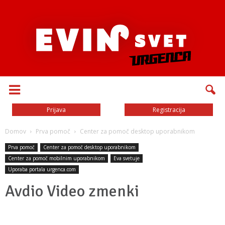
Prijava
Registracija
Domov
Prva pomoč
Center za pomoč desktop uporabnikom
Prva pomoč
Center za pomoč desktop uporabnikom
Center za pomoč mobilnim uporabnikom
Eva svetuje
Uporaba portala urgenca.com
Avdio Video zmenki