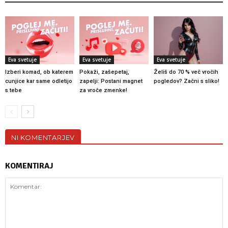
Eva svetuje
Eva svetuje
Eva svetuje
Izberi komad, ob katerem
Pokaži, zašepetaj,
Želiš do 70 % več vročih
cunjice kar same odletijo
zapelji: Postani magnet
pogledov? Začni s sliko!
s tebe
za vroče zmenke!
NI KOMENTARJEV
KOMENTIRAJ