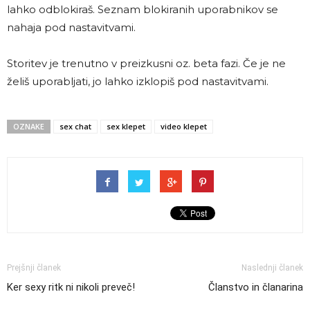
lahko odblokiraš. Seznam blokiranih uporabnikov se
nahaja pod nastavitvami.
Storitev je trenutno v preizkusni oz. beta fazi. Če je ne
želiš uporabljati, jo lahko izklopiš pod nastavitvami.
OZNAKE
sex chat
sex klepet
video klepet
Prejšnji članek
Naslednji članek
Ker sexy ritk ni nikoli preveč!
Članstvo in članarina