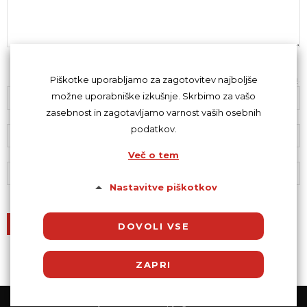
Z oddajo komentarja se strinjaš s
kodeksom komentiranja
.
Piškotke uporabljamo za zagotovitev najboljše
možne uporabniške izkušnje. Skrbimo za vašo
zasebnost in zagotavljamo varnost vaših osebnih
podatkov.
Več o tem
Nastavitve piškotkov
DOVOLI VSE
ZAPRI
© Powered by SocDate™, © Copyright 2018 VenetiCOM