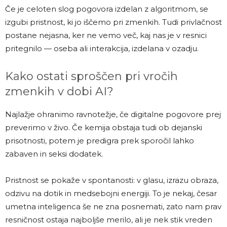
Če je celoten slog pogovora izdelan z algoritmom, se
izgubi pristnost, ki jo iščemo pri zmenkih. Tudi privlačnost
postane nejasna, ker ne vemo več, kaj nas je v resnici
pritegnilo — oseba ali interakcija, izdelana v ozadju.
Kako ostati sproščen pri vročih
zmenkih v dobi AI?
Najlažje ohranimo ravnotežje, če digitalne pogovore prej
preverimo v živo. Če kemija obstaja tudi ob dejanski
prisotnosti, potem je predigra prek sporočil lahko
zabaven in seksi dodatek.
Pristnost se pokaže v spontanosti: v glasu, izrazu obraza,
odzivu na dotik in medsebojni energiji. To je nekaj, česar
umetna inteligenca še ne zna posnemati, zato nam prav
resničnost ostaja najboljše merilo, ali je nek stik vreden