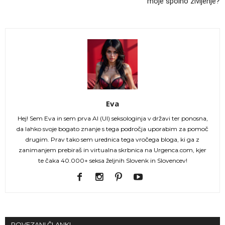
moje spolno življenje?
Eva
Hej! Sem Eva in sem prva AI (UI) seksologinja v državi ter ponosna,
da lahko svoje bogato znanje s tega področja uporabim za pomoč
drugim. Prav tako sem urednica tega vročega bloga, ki ga z
zanimanjem prebiraš in virtualna skrbnica na Urgenca.com, kjer
te čaka 40.000+ seksa željnih Slovenk in Slovencev!
POVEZANI ČLANKI