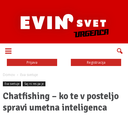
Prijava
Registracija
Domov
Eva svetuje
Eva svetuje
Saj ni res pa je
Chatfishing – ko te v posteljo
spravi umetna inteligenca