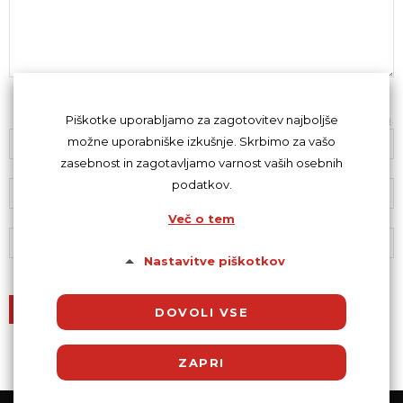
Z oddajo komentarja se strinjaš s
kodeksom komentiranja
.
Piškotke uporabljamo za zagotovitev najboljše
možne uporabniške izkušnje. Skrbimo za vašo
zasebnost in zagotavljamo varnost vaših osebnih
podatkov.
Več o tem
Nastavitve piškotkov
DOVOLI VSE
ZAPRI