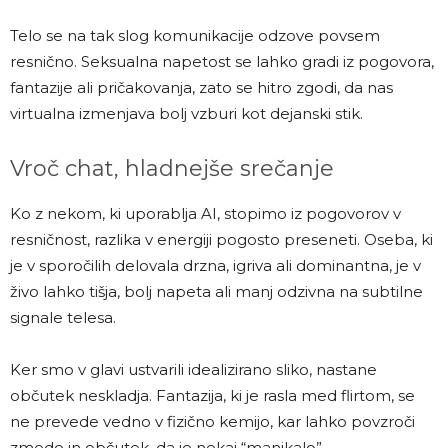
Telo se na tak slog komunikacije odzove povsem
resnično. Seksualna napetost se lahko gradi iz pogovora,
fantazije ali pričakovanja, zato se hitro zgodi, da nas
virtualna izmenjava bolj vzburi kot dejanski stik.
Vroč chat, hladnejše srečanje
Ko z nekom, ki uporablja AI, stopimo iz pogovorov v
resničnost, razlika v energiji pogosto preseneti. Oseba, ki
je v sporočilih delovala drzna, igriva ali dominantna, je v
živo lahko tišja, bolj napeta ali manj odzivna na subtilne
signale telesa.
Ker smo v glavi ustvarili idealizirano sliko, nastane
občutek neskladja. Fantazija, ki je rasla med flirtom, se
ne prevede vedno v fizično kemijo, kar lahko povzroči
zmedo in občutek, da je nekaj “manjkalo”.