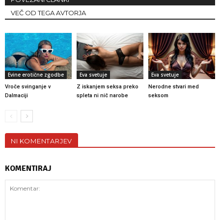
VEČ OD TEGA AVTORJA
Evine erotične zgodbe
Eva svetuje
Eva svetuje
Vroče svinganje v
Z iskanjem seksa preko
Nerodne stvari med
Dalmaciji
spleta ni nič narobe
seksom
NI KOMENTARJEV
KOMENTIRAJ