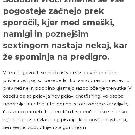
pogosteje začnejo prek
sporočil, kjer med smeški,
namigi in poznejšim
sextingom nastaja nekaj, kar
že spominja na predigro.
V teh pogovorih se hitro ustvari vtis povezanosti in
privlačnosti, saj so besede lahko ravno prav drzne, ravno
prav nežne in popolno ujamejo razpoloženje trenutka. V
ozadju pa se pojavlja nov pojav: chatfishing, ko oseba
uporablja umetno inteligenco za oblikovanje zapeljivih,
čustveno pametnih ali erotičnih sporočil. Tako se lahko
zgodi, da nas privlači slog pisanja, ki ni povsem avtorski,
temveč je izpopolnjen z algoritmom.