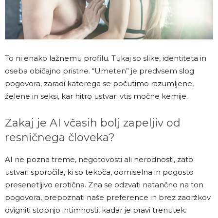
To ni enako lažnemu profilu. Tukaj so slike, identiteta in
oseba običajno pristne. “Umeten” je predvsem slog
pogovora, zaradi katerega se počutimo razumljene,
želene in seksi, kar hitro ustvari vtis močne kemije.
Zakaj je AI včasih bolj zapeljiv od
resničnega človeka?
AI ne pozna treme, negotovosti ali nerodnosti, zato
ustvari sporočila, ki so tekoča, domiselna in pogosto
presenetljivo erotična. Zna se odzvati natančno na ton
pogovora, prepoznati naše preference in brez zadržkov
dvigniti stopnjo intimnosti, kadar je pravi trenutek.