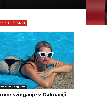
ZADNJI ČLANKI
vine erotične zgodbe
roče svinganje v Dalmaciji