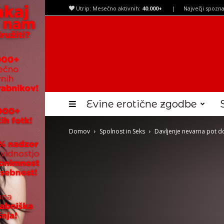
Utrip: Mesečno aktivnih:
40.000+
|
Največji spozna
Evine erotične zgodbe
Domov
Spolnost in Seks
Davljenje nevarna pot 