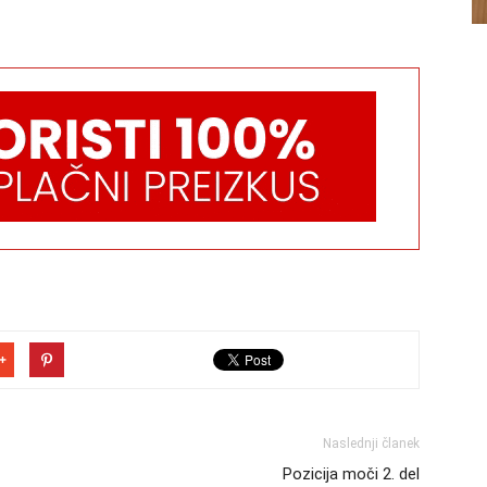
Naslednji članek
Pozicija moči 2. del