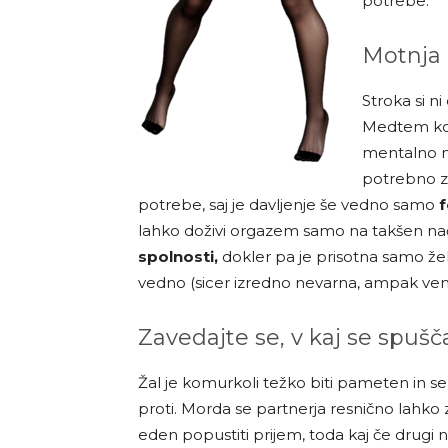
potrebe.
Motnja 
Stroka si ni
Medtem ko n
mentalno mo
potrebno zd
potrebe, saj je davljenje še vedno samo
f
lahko doživi orgazem samo na takšen na
spolnosti,
dokler pa je prisotna samo želj
vedno (sicer izredno nevarna, ampak venda
Zavedajte se, v kaj se spušč
Žal je komurkoli težko biti pameten in se o
proti. Morda se partnerja resnično lah
eden popustiti prijem, toda kaj če drugi