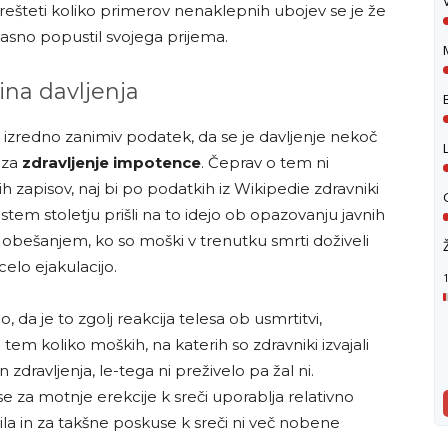
prešteti koliko primerov nenaklepnih ubojev se je že
časno popustil svojega prijema.
na davljenja
 izredno zanimiv podatek, da se je davljenje nekoč
o za
zdravljenje impotence
. Čeprav o tem ni
h zapisov, naj bi po podatkih iz Wikipedie zdravniki
tem stoletju prišli na to idejo ob opazovanju javnih
 obešanjem, ko so moški v trenutku smrti doživeli
 celo ejakulacijo.
1
 da je to zgolj reakcija telesa ob usmrtitvi,
tem koliko moških, na katerih so zdravniki izvajali
 zdravljenja, le-tega ni preživelo pa žal ni.
 za motnje erekcije k sreči uporablja relativno
ila in za takšne poskuse k sreči ni več nobene