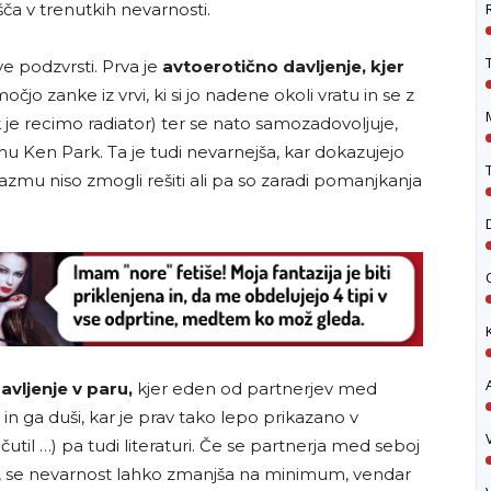
šča v trenutkih nevarnosti.
ve podzvrsti. Prva je
avtoerotično davljenje,
kjer
čjo zanke iz vrvi, ki si jo nadene okoli vratu in se z
 je recimo radiator) ter se nato samozadovoljuje,
u Ken Park. Ta je tudi nevarnejša, kar dokazujejo
rgazmu niso zmogli rešiti ali pa so zaradi pomanjkanja
avljenje v paru,
kjer eden od partnerjev med
 ga duši, kar je prav tako lepo prikazano v
til …) pa tudi literaturi. Če se partnerja med seboj
rja, se nevarnost lahko zmanjša na minimum, vendar