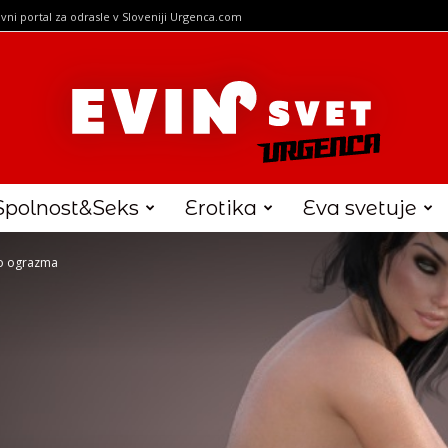
vni portal za odrasle v Sloveniji Urgenca.com
Spolnost&Seks
Erotika
Eva svetuje
do ograzma