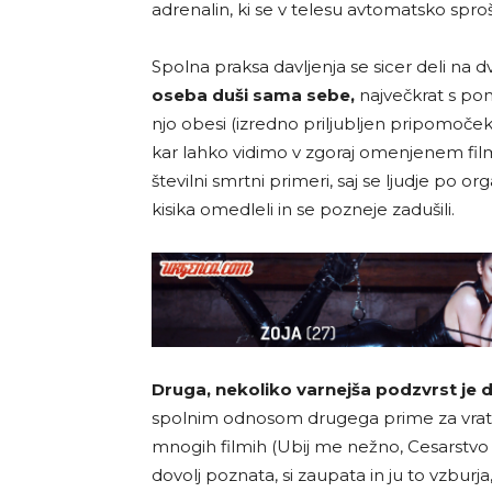
adrenalin, ki se v telesu avtomatsko spro
Spolna praksa davljenja se sicer deli na d
oseba duši sama sebe,
največkrat s pomo
njo obesi (izredno priljubljen pripomoček
kar lahko vidimo v zgoraj omenjenem film
številni smrtni primeri, saj se ljudje po o
kisika omedleli in se pozneje zadušili.
Druga, nekoliko varnejša podzvrst je d
spolnim odnosom drugega prime za vrat in
mnogih filmih (Ubij me nežno, Cesarstvo ču
dovolj poznata, si zaupata in ju to vzbu