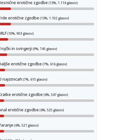
Resnične erotične zgodbe
(13%, 1.116 glasov)
Trde erotične zgodbe
(13%, 1.102 glasov)
MILF
(10%, 903 glasov)
Trojčki in svingerji
(9%, 745 glasov)
Daljše erotične zgodbe
(7%, 616 glasov)
O najstnicah
(7%, 615 glasov)
Kratke erotične zgodbe
(6%, 547 glasov)
Anal erotične zgodbe
(6%, 525 glasov)
Varanje
(6%, 521 glasov)