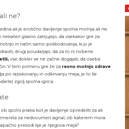
ali ne?
 edina ali je erotično davljenje spolna motnja ali ne.
ekateri glasno zatrjujejo, da vsekakor gre za
tnjo in način samo-poškodovanja, ki jo je
raviti, drugi poudarjajo, da za to ni nobene
etiš,
vse dokler se ne začne dogajati, da oseba
čin. V tem primeru gre že za
resno motnjo zdrave
a po raziskovanju in odkrivanju meja, je to še
rle) zgolj spolna igrica.
ate
b spolni praksi kot je davljenje opredeliti za ali
ko zmenita za nedvoumen signal, ob katerem mora
 napačno presodi kje je njegova meja?