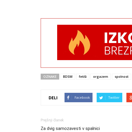
OZNAKE
BDSM
fetiši
orgazem
spolnost
DELI
Facebook
Twitter
Prejšnji članek
Za dvig samozavesti v spalnici