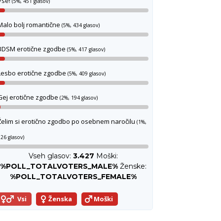
Vse!
(5%, 451 glasov)
Malo bolj romantične
(5%, 434 glasov)
BDSM erotične zgodbe
(5%, 417 glasov)
Lesbo erotične zgodbe
(5%, 409 glasov)
Gej erotične zgodbe
(2%, 194 glasov)
Želim si erotično zgodbo po osebnem naročilu
(1%,
26 glasov)
Vseh glasov:
3.427
Moški:
%POLL_TOTALVOTERS_MALE%
Ženske:
%POLL_TOTALVOTERS_FEMALE%
Vsi
Ženska
Moški