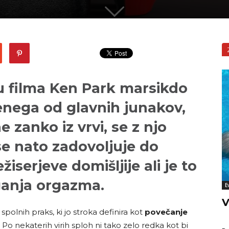
u filma Ken Park marsikdo
 enega od glavnih junakov,
e zanko iz vrvi, se z njo
se nato zadovoljuje do
iserjeve domišljije ali je to
ganja
orgazma
.
E
V
spolnih praks, ki jo stroka definira kot
povečanje
Po nekaterih virih sploh ni tako zelo redka kot bi