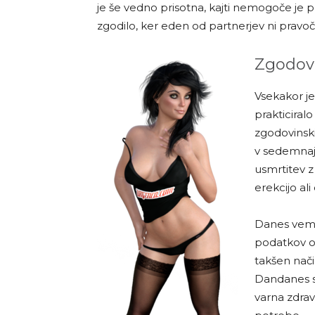
je še vedno prisotna, kajti nemogoče je 
zgodilo, ker eden od partnerjev ni pravo
Zgodovi
Vsekakor je
prakticiral
zgodovinski
v sedemnajs
usmrtitev z
erekcijo ali
Danes vemo,
podatkov o 
takšen način
Dandanes se
varna zdrav