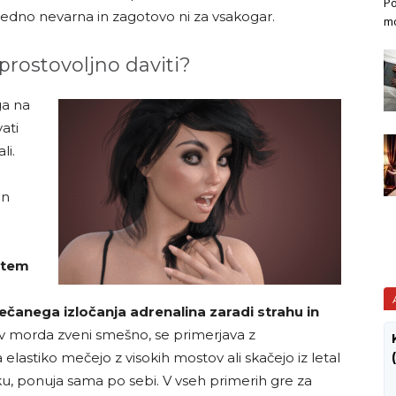
Po
izredno nevarna in zagotovo ni za vsakogar.
mo
 prostovoljno daviti?
ga na
ati
li.
in
 tem
ečanega izločanja adrenalina zaradi strahu in
v morda zveni smešno, se primerjava z
a elastiko mečejo z visokih mostov ali skačejo iz letal
u, ponuja sama po sebi. V vseh primerih gre za