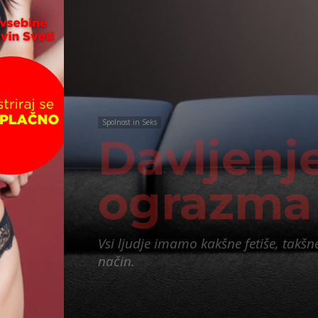
Spolnost in Seks
Davljenj
ograzma
Vsi ljudje imamo kakšne fetiše, takšn
način.