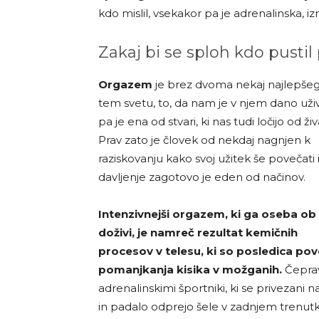
kdo mislil, vsekakor pa je adrenalinska, 
Zakaj bi se sploh kdo pustil
Orgazem
je brez dvoma nekaj najlepše
tem svetu, to, da nam je v njem dano uživ
pa je ena od stvari, ki nas tudi ločijo od živa
Prav zato je človek od nekdaj nagnjen k
raziskovanju kako svoj užitek še povečati 
davljenje zagotovo je eden od načinov.
Intenzivnejši orgazem, ki ga oseba ob
doživi, je namreč rezultat kemičnih
procesov v telesu, ki so posledica pov
pomanjkanja kisika v možganih.
Čepra
adrenalinskimi športniki, ki se privezani n
in padalo odprejo šele v zadnjem trenutk