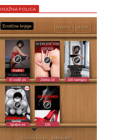
KNJIŽNA POLICA
Erotične knjige
Naslovi
Ikone
E-vodič po
Zbirka 10
100 namigov
E-vodič po
deželi užitka!
erotičnih
za boljše
deželi užitka!
zgodbic
spolno
življenje
Igrajva se
100
BDSM |
odtenkov
erotična
rdeče
eknjiga
Erotične knjige
Seks vodiči