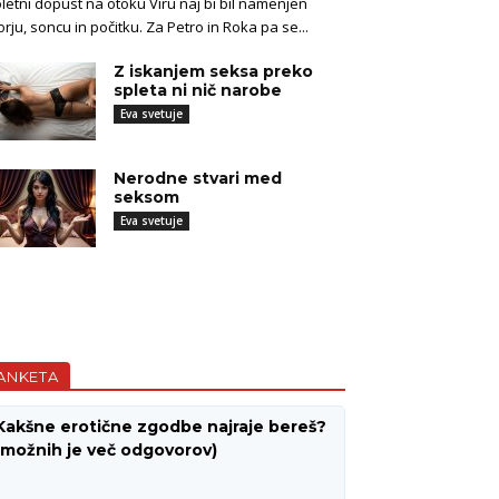
letni dopust na otoku Viru naj bi bil namenjen
rju, soncu in počitku. Za Petro in Roka pa se...
Z iskanjem seksa preko
spleta ni nič narobe
Eva svetuje
Nerodne stvari med
seksom
Eva svetuje
ANKETA
Kakšne erotične zgodbe najraje bereš?
(možnih je več odgovorov)