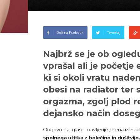
Deli na Fcebook
Tweetaj
Najbrž se je ob ogled
vprašal ali je početje
ki si okoli vratu naden
obesi na radiator ter 
orgazma, zgolj plod rež
dejansko način dose
Odgovor se glasi – davljenje je ena izmed 
spolnega užitka z bolečino in dušitvijo.