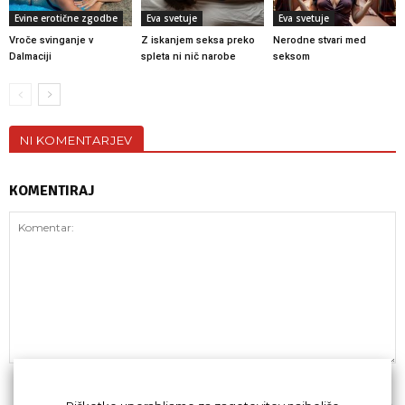
Evine erotične zgodbe
Eva svetuje
Eva svetuje
Vroče svinganje v
Z iskanjem seksa preko
Nerodne stvari med
Dalmaciji
spleta ni nič narobe
seksom
NI KOMENTARJEV
KOMENTIRAJ
Z oddajo komentarja se strinjaš s
kodeksom komentiranja
.