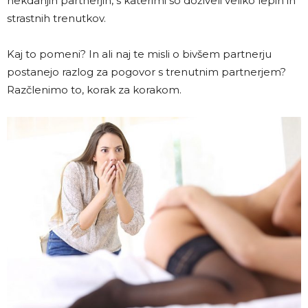
nekdanjih partnerjih, s katerimi so doživeli veliko lepih in
strastnih trenutkov.
Kaj to pomeni? In ali naj te misli o bivšem partnerju
postanejo razlog za pogovor s trenutnim partnerjem?
Razčlenimo to, korak za korakom.