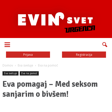
Prijava
Registracija
Domov
Eva svetuje
Eva na pomoč
Eva svetuje
Eva na pomoč
Eva pomagaj – Med seksom
sanjarim o bivšem!