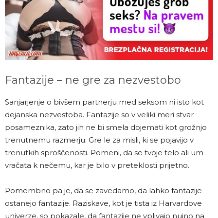
Fantazije – ne gre za nezvestobo
Sanjarjenje o bivšem partnerju med seksom ni isto kot
dejanska nezvestoba. Fantazije so v veliki meri stvar
posameznika, zato jih ne bi smela dojemati kot grožnjo
trenutnemu razmerju. Gre le za misli, ki se pojavijo v
trenutkih sproščenosti. Pomeni, da se tvoje telo ali um
vračata k nečemu, kar je bilo v preteklosti prijetno.
Pomembno pa je, da se zavedamo, da lahko fantazije
ostanejo fantazije. Raziskave, kot je tista iz Harvardove
univerze, so pokazale, da fantazije ne vplivajo nujno na