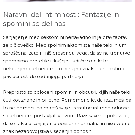
Naravni del intimnosti: Fantazije in
spomini so del nas
Sanjarjenje med seksom ni nenavadno in je pravzaprav
zelo človeško. Med spolnim aktom sta naše telo in um
sproščena, zato ni nič presenetljivega, da se na trenutke
spomnimo pretekle izkušnje, tudi če so bile te z
nekdanjim partnerjem. To ni nujno znak, da ne čutimo
privlačnosti do sedanjega partnerja.
Preprosto so določeni spomini in občutki, ki jih naše telo
čuti kot znane in prijetne. Pomembno je, da razumeš, da
to ne pomeni, da moraš svoje trenutne intimne odnose
s partnerjem postavljati v dvom. Raziskave so pokazale,
da so takšna sanjarjenja povsem normalna in niso vedno
znak nezadovoljstva v sedanjih odnosih.