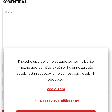
KOMENTIRAJ
Z oddajo komentarja se strinjaš s
kodeksom komentiranja
.
Piškotke uporabljamo za zagotovitev najboljše
možne uporabniške izkušnje. Skrbimo za vašo
zasebnost in zagotavljamo varnost vaših osebnih
podatkov.
Več o tem
Nastavitve piškotkov