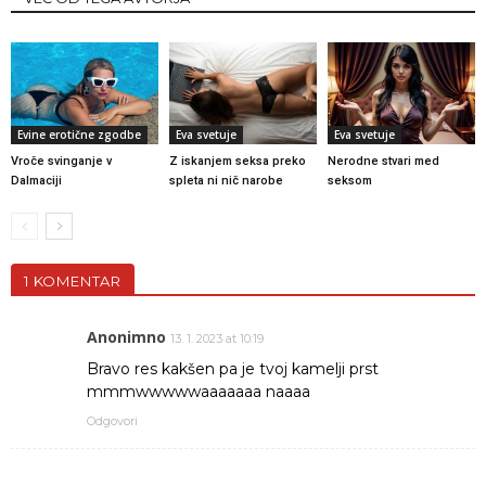
Evine erotične zgodbe
Eva svetuje
Eva svetuje
Vroče svinganje v
Z iskanjem seksa preko
Nerodne stvari med
Dalmaciji
spleta ni nič narobe
seksom
1 KOMENTAR
Anonimno
13. 1. 2023 at 10:19
Bravo res kakšen pa je tvoj kamelji prst
mmmwwwwwaaaaaaa naaaa
Odgovori