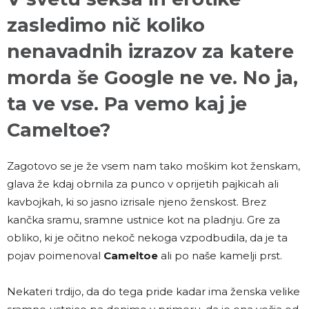
zasledimo nič koliko
nenavadnih izrazov za katere
morda še Google ne ve. No ja,
ta ve vse. Pa vemo kaj je
Cameltoe?
Zagotovo se je že vsem nam tako moškim kot ženskam,
glava že kdaj obrnila za punco v oprijetih pajkicah ali
kavbojkah, ki so jasno izrisale njeno ženskost. Brez
kančka sramu, sramne ustnice kot na pladnju. Gre za
obliko, ki je očitno nekoč nekoga vzpodbudila, da je ta
pojav poimenoval
Cameltoe
ali po naše kamelji prst.
Nekateri trdijo, da do tega pride kadar ima ženska velike