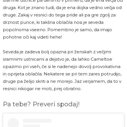
sramne ustnice pa denimo v primeru, da je ena večja od
druga. Kot je znano tudi, da je ena dojka vedno večja od
druge. Zakaj v resnici do tega pride ali pa gre zgolj za
drznost punce, ki takšna oblačila nosi je seveda
popolnoma vseeno. Pomembno je samo, da imajo
pohotne oči kaj videti hehe!
Seveda je zadeva bolj opazna pri ženskah z večjimi
sramnimi ustnicami a dejstvo je, da lahko Cameltoe
opazimo pri vseh, če si le nadenejo dovolj provokativna
in oprijeta oblačila. Nekatere se pri tem zares potrudijo,
druge pa želijo skriti a ne morejo. Jaz verjamem, da to v
resnici nikogar ne moti, prej obratno.
Pa tebe? Preveri spodaj!