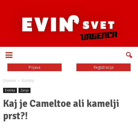
Prijava
Registracija
Domov
Erotika
Erotika
Zanjo
Kaj je Cameltoe ali kamelji
prst?!