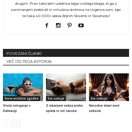
drugim. Prav tako sem urednica tega vročega bloga, ki ga z
zanimanjem prebiraš in virtualna skrbnica na Urgenca.com, kjer
te čaka 40.000+ seksa željnih Slovenk in Slovencev!
POVEZANI ČLANKI
VEČ OD TEGA AVTORJA
Evine erotične zgodbe
Eva svetuje
Eva svetuje
Vroče svinganje v
Z iskanjem seksa preko
Nerodne stvari med
Dalmaciji
spleta ni nič narobe
seksom