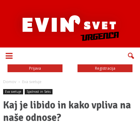
Prijava
Registracija
Domov
Eva svetuje
Eva svetuje
Spolnost in Seks
Kaj je libido in kako vpliva na
naše odnose?