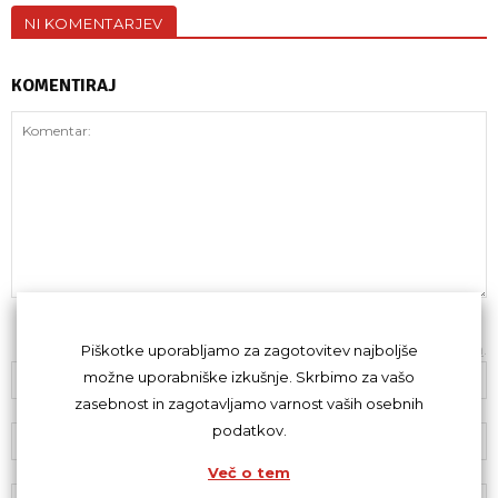
NI KOMENTARJEV
KOMENTIRAJ
Z oddajo komentarja se strinjaš s
kodeksom komentiranja
.
Piškotke uporabljamo za zagotovitev najboljše
možne uporabniške izkušnje. Skrbimo za vašo
zasebnost in zagotavljamo varnost vaših osebnih
podatkov.
Več o tem