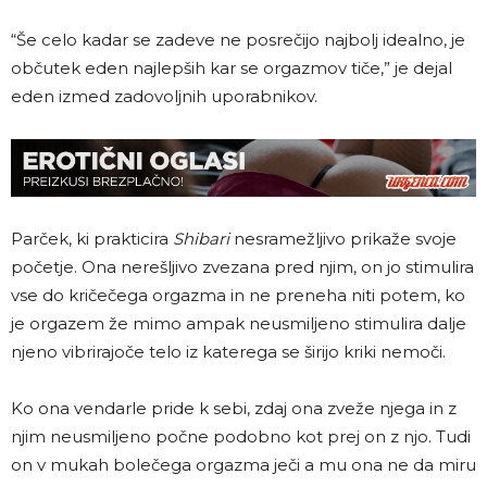
“Še celo kadar se zadeve ne posrečijo najbolj idealno, je
občutek eden najlepših kar se orgazmov tiče,” je dejal
eden izmed zadovoljnih uporabnikov.
Parček, ki prakticira
Shibari
nesramežljivo prikaže svoje
početje. Ona nerešljivo zvezana pred njim, on jo stimulira
vse do kričečega orgazma in ne preneha niti potem, ko
je orgazem že mimo ampak neusmiljeno stimulira dalje
njeno vibrirajoče telo iz katerega se širijo kriki nemoči.
Ko ona vendarle pride k sebi, zdaj ona zveže njega in z
njim neusmiljeno počne podobno kot prej on z njo. Tudi
on v mukah bolečega orgazma ječi a mu ona ne da miru