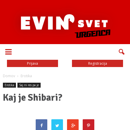
Prijava
Registracija
Domov
Erotika
Erotika
Saj ni res pa je
Kaj je Shibari?