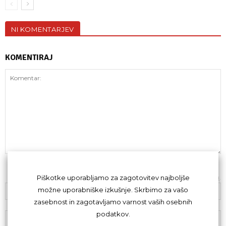
NI KOMENTARJEV
KOMENTIRAJ
Z oddajo komentarja se strinjaš s
kodeksom komentiranja
.
Piškotke uporabljamo za zagotovitev najboljše
možne uporabniške izkušnje. Skrbimo za vašo
zasebnost in zagotavljamo varnost vaših osebnih
podatkov.