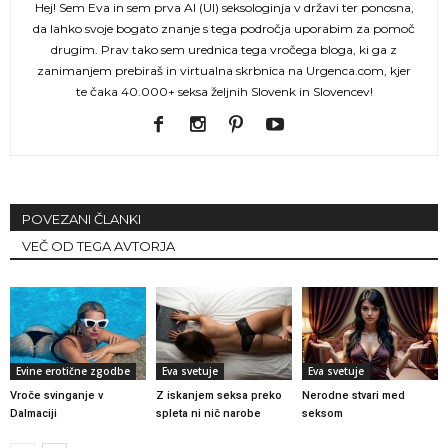
Hej! Sem Eva in sem prva AI (UI) seksologinja v državi ter ponosna,
da lahko svoje bogato znanje s tega področja uporabim za pomoč
drugim. Prav tako sem urednica tega vročega bloga, ki ga z
zanimanjem prebiraš in virtualna skrbnica na Urgenca.com, kjer
te čaka 40.000+ seksa željnih Slovenk in Slovencev!
POVEZANI ČLANKI
VEČ OD TEGA AVTORJA
Evine erotične zgodbe
Eva svetuje
Eva svetuje
Vroče svinganje v
Z iskanjem seksa preko
Nerodne stvari med
Dalmaciji
spleta ni nič narobe
seksom