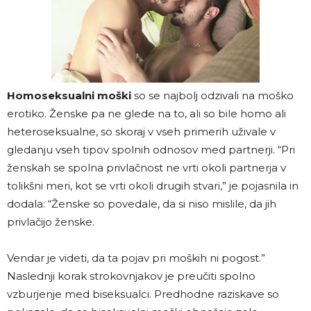
Homoseksualni moški
so se najbolj odzivali na moško
erotiko. Ženske pa ne glede na to, ali so bile homo ali
heteroseksualne, so skoraj v vseh primerih uživale v
gledanju vseh tipov spolnih odnosov med partnerji. “Pri
ženskah se spolna privlačnost ne vrti okoli partnerja v
tolikšni meri, kot se vrti okoli drugih stvari,” je pojasnila in
dodala: “Ženske so povedale, da si niso mislile, da jih
privlačijo ženske.
Vendar je videti, da ta pojav pri moških ni pogost.”
Naslednji korak strokovnjakov je preučiti spolno
vzburjenje med biseksualci. Predhodne raziskave so