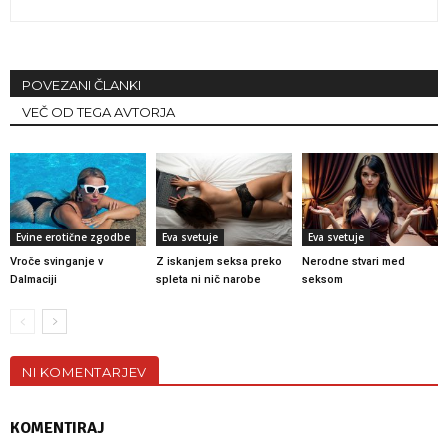
POVEZANI ČLANKI
VEČ OD TEGA AVTORJA
Evine erotične zgodbe
Eva svetuje
Eva svetuje
Vroče svinganje v
Z iskanjem seksa preko
Nerodne stvari med
Dalmaciji
spleta ni nič narobe
seksom
NI KOMENTARJEV
KOMENTIRAJ