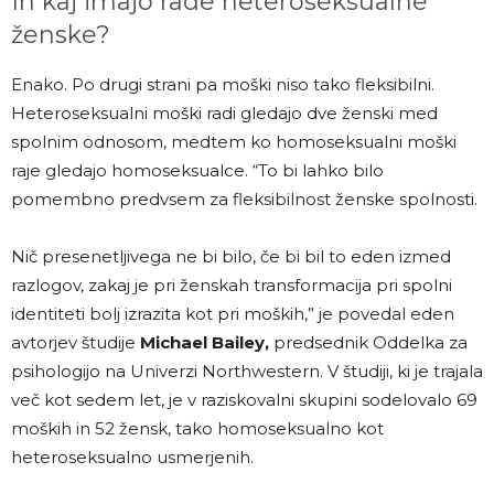
In kaj imajo rade heteroseksualne
ženske?
Enako. Po drugi strani pa moški niso tako fleksibilni.
Heteroseksualni moški radi gledajo dve ženski med
spolnim odnosom, medtem ko homoseksualni moški
raje gledajo homoseksualce. “To bi lahko bilo
pomembno predvsem za fleksibilnost ženske spolnosti.
Nič presenetljivega ne bi bilo, če bi bil to eden izmed
razlogov, zakaj je pri ženskah transformacija pri spolni
identiteti bolj izrazita kot pri moških,” je povedal eden
avtorjev študije
Michael Bailey,
predsednik Oddelka za
psihologijo na Univerzi Northwestern. V študiji, ki je trajala
več kot sedem let, je v raziskovalni skupini sodelovalo 69
moških in 52 žensk, tako homoseksualno kot
heteroseksualno usmerjenih.