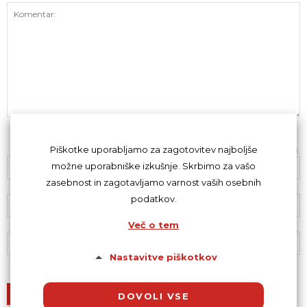
Z oddajo komentarja se strinjaš s
kodeksom komentiranja
.
Piškotke uporabljamo za zagotovitev najboljše
možne uporabniške izkušnje. Skrbimo za vašo
zasebnost in zagotavljamo varnost vaših osebnih
podatkov.
Več o tem
Nastavitve piškotkov
DOVOLI VSE