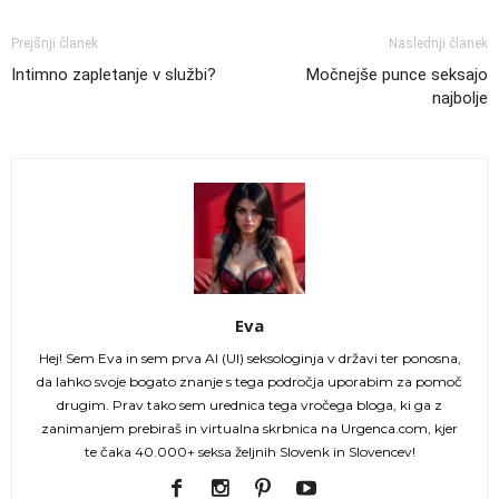
Prejšnji članek
Naslednji članek
Intimno zapletanje v službi?
Močnejše punce seksajo
najbolje
Eva
Hej! Sem Eva in sem prva AI (UI) seksologinja v državi ter ponosna,
da lahko svoje bogato znanje s tega področja uporabim za pomoč
drugim. Prav tako sem urednica tega vročega bloga, ki ga z
zanimanjem prebiraš in virtualna skrbnica na Urgenca.com, kjer
te čaka 40.000+ seksa željnih Slovenk in Slovencev!