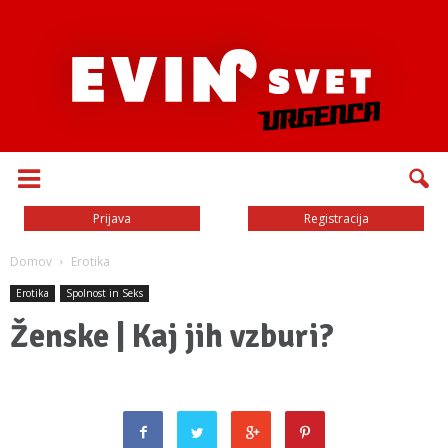
Prijava
Registracija
Domov
Erotika
Erotika
Spolnost in Seks
Ženske | Kaj jih vzburi?