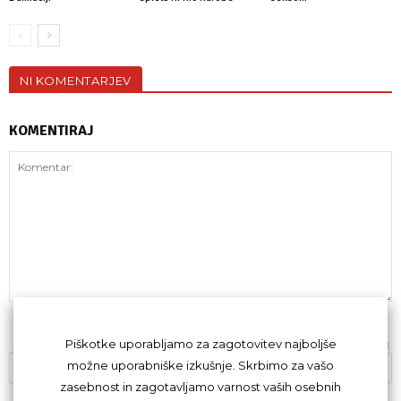
NI KOMENTARJEV
KOMENTIRAJ
Z oddajo komentarja se strinjaš s
kodeksom komentiranja
.
Piškotke uporabljamo za zagotovitev najboljše
možne uporabniške izkušnje. Skrbimo za vašo
zasebnost in zagotavljamo varnost vaših osebnih