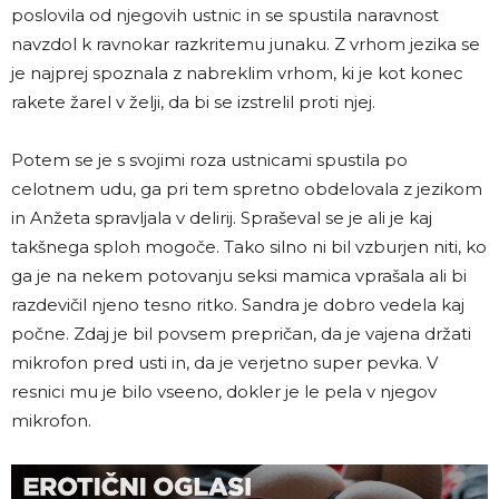
poslovila od njegovih ustnic in se spustila naravnost
navzdol k ravnokar razkritemu junaku. Z vrhom jezika se
je najprej spoznala z nabreklim vrhom, ki je kot konec
rakete žarel v želji, da bi se izstrelil proti njej.
Potem se je s svojimi roza ustnicami spustila po
celotnem udu, ga pri tem spretno obdelovala z jezikom
in Anžeta spravljala v delirij. Spraševal se je ali je kaj
takšnega sploh mogoče. Tako silno ni bil vzburjen niti, ko
ga je na nekem potovanju seksi mamica vprašala ali bi
razdevičil njeno tesno ritko. Sandra je dobro vedela kaj
počne. Zdaj je bil povsem prepričan, da je vajena držati
mikrofon pred usti in, da je verjetno super pevka. V
resnici mu je bilo vseeno, dokler je le pela v njegov
mikrofon.