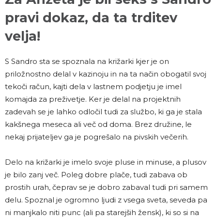
pravi dokaz, da ta trditev
velja!
S Sandro sta se spoznala na križarki kjer je on
priložnostno delal v kazinoju in na ta način obogatil svoj
tekoči račun, kajti dela v lastnem podjetju je imel
komajda za preživetje. Ker je delal na projektnih
zadevah se je lahko odločil tudi za službo, ki ga je stala
kakšnega meseca ali več od doma. Brez družine, le
nekaj prijateljev ga je pogrešalo na pivskih večerih.
Delo na križarki je imelo svoje pluse in minuse, a plusov
je bilo zanj več. Poleg dobre plače, tudi zabava ob
prostih urah, čeprav se je dobro zabaval tudi pri samem
delu. Spoznal je ogromno ljudi z vsega sveta, seveda pa
ni manjkalo niti punc (ali pa starejših žensk), ki so si na