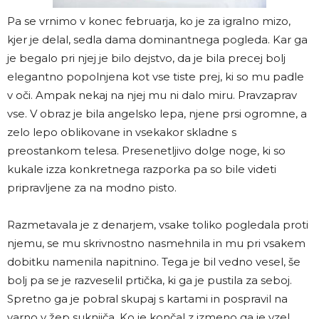
Pa se vrnimo v konec februarja, ko je za igralno mizo,
kjer je delal, sedla dama dominantnega pogleda. Kar ga
je begalo pri njej je bilo dejstvo, da je bila precej bolj
elegantno popolnjena kot vse tiste prej, ki so mu padle
v oči. Ampak nekaj na njej mu ni dalo miru. Pravzaprav
vse. V obraz je bila angelsko lepa, njene prsi ogromne, a
zelo lepo oblikovane in vsekakor skladne s
preostankom telesa. Presenetljivo dolge noge, ki so
kukale izza konkretnega razporka pa so bile videti
pripravljene za na modno pisto.
Razmetavala je z denarjem, vsake toliko pogledala proti
njemu, se mu skrivnostno nasmehnila in mu pri vsakem
dobitku namenila napitnino. Tega je bil vedno vesel, še
bolj pa se je razveselil prtička, ki ga je pustila za seboj.
Spretno ga je pobral skupaj s kartami in pospravil na
varno v žep suknjiča. Ko je končal z izmeno ga je vzel