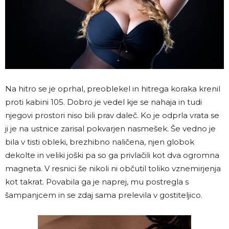
Na hitro se je oprhal, preoblekel in hitrega koraka krenil
proti kabini 105. Dobro je vedel kje se nahaja in tudi
njegovi prostori niso bili prav daleč. Ko je odprla vrata se
ji je na ustnice zarisal pokvarjen nasmešek. Še vedno je
bila v tisti obleki, brezhibno naličena, njen globok
dekolte in veliki joški pa so ga privlačili kot dva ogromna
magneta. V resnici še nikoli ni občutil toliko vznemirjenja
kot takrat. Povabila ga je naprej, mu postregla s
šampanjcem in se zdaj sama prelevila v gostiteljico.