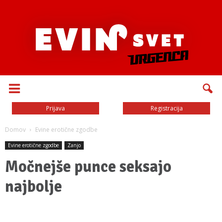
Prijava
Registracija
Domov
Evine erotične zgodbe
Evine erotične zgodbe
Zanjo
Močnejše punce seksajo
najbolje