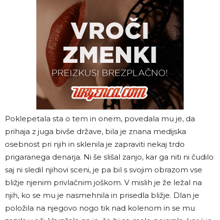
Poklepetala sta o tem in onem, povedala mu je, da
prihaja z juga bivše države, bila je znana medijska
osebnost pri njih in sklenila je zapraviti nekaj trdo
prigaranega denarja. Ni še slišal zanjo, kar ga niti ni čudilo
saj ni sledil njihovi sceni, je pa bil s svojim obrazom vse
bližje njenim privlačnim joškom. V mislih je že ležal na
njih, ko se mu je nasmehnila in prisedla bližje. Dlan je
položila na njegovo nogo tik nad kolenom in se mu