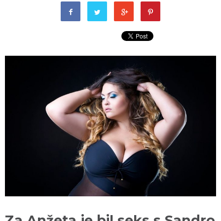
Za Anžeta je bil seks s Sandro