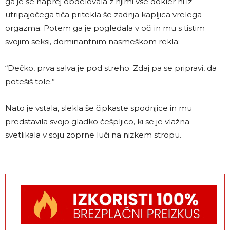
ga je še naprej obdelovala z njimi vse dokler ni iz
utripajočega tiča pritekla še zadnja kapljica vrelega
orgazma. Potem ga je pogledala v oči in mu s tistim
svojim seksi, dominantnim nasmeškom rekla:
“Dečko, prva salva je pod streho. Zdaj pa se pripravi, da
potešiš tole.”
Nato je vstala, slekla še čipkaste spodnjice in mu
predstavila svojo gladko češpljico, ki se je vlažna
svetlikala v soju zoprne luči na nizkem stropu.