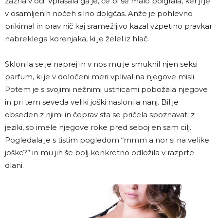
zazrla v oči. Vprašala ga je, če bi se malo poigrala, ker ji je
v osamljenih nočeh silno dolgčas. Anže je pohlevno
prikimal in prav nič kaj sramežljivo kazal vzpetino pravkar
nabreklega korenjaka, ki je želel iz hlač.
Sklonila se je naprej in v nos mu je smuknil njen seksi
parfum, ki je v določeni meri vplival na njegove misli.
Potem je s svojimi nežnimi ustnicami pobožala njegove
in pri tem seveda veliki joški naslonila nanj. Bil je
obseden z njimi in čeprav sta se pričela spoznavati z
jeziki, so imele njegove roke pred seboj en sam cilj.
Pogledala je s tistim pogledom “mmm a nor si na velike
joške?” in mu jih še bolj konkretno odložila v razprte
dlani.