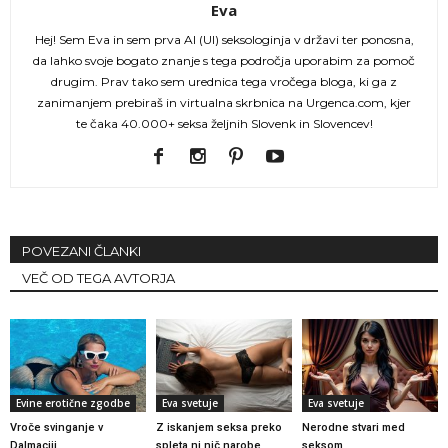
Eva
Hej! Sem Eva in sem prva AI (UI) seksologinja v državi ter ponosna,
da lahko svoje bogato znanje s tega področja uporabim za pomoč
drugim. Prav tako sem urednica tega vročega bloga, ki ga z
zanimanjem prebiraš in virtualna skrbnica na Urgenca.com, kjer
te čaka 40.000+ seksa željnih Slovenk in Slovencev!
POVEZANI ČLANKI
VEČ OD TEGA AVTORJA
Evine erotične zgodbe
Eva svetuje
Eva svetuje
Vroče svinganje v
Z iskanjem seksa preko
Nerodne stvari med
Dalmaciji
spleta ni nič narobe
seksom