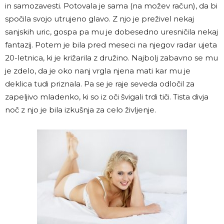
in samozavesti. Potovala je sama (na možev račun), da bi
spočila svojo utrujeno glavo. Z njo je preživel nekaj
sanjskih uric, gospa pa mu je dobesedno uresničila nekaj
fantazij. Potem je bila pred meseci na njegov radar ujeta
20-letnica, ki je križarila z družino. Najbolj zabavno se mu
je zdelo, da je oko nanj vrgla njena mati kar mu je
deklica tudi priznala. Pa se je raje seveda odločil za
zapeljivo mladenko, ki so iz oči švigali trdi tiči. Tista divja
noč z njo je bila izkušnja za celo življenje.