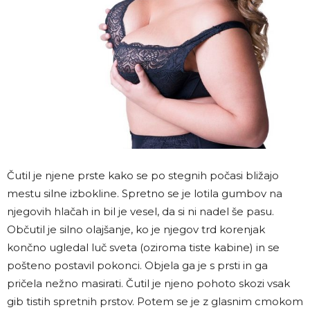
Čutil je njene prste kako se po stegnih počasi bližajo
mestu silne izbokline. Spretno se je lotila gumbov na
njegovih hlačah in bil je vesel, da si ni nadel še pasu.
Občutil je silno olajšanje, ko je njegov trd korenjak
končno ugledal luč sveta (oziroma tiste kabine) in se
pošteno postavil pokonci. Objela ga je s prsti in ga
pričela nežno masirati. Čutil je njeno pohoto skozi vsak
gib tistih spretnih prstov. Potem se je z glasnim cmokom