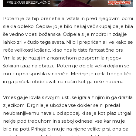
Potem je za hip prenehala, vstala in pred njegovimi očmi
slekla obleko. Čeprav jo je bilo nekaj več skupaj pa je bila
še vedno videti božanska. Odpela si je modrc in zdaj je
lahko zrl v čudo tega sveta. Ni bil prepričan ali ve kako se
reče velikosti košaric, ki so nosile tiste fantastične prsi.
Vrnila se je nazaj in z nasmehom pospremila njegov
šokiran izraz na obrazu. Potem je objela veliki dojki in se
mu z njima spustila v naročje. Mednje je ujela trdega tiča
in ga pričela obdelovati na način kot ga ni še nobena.
Vmes ga je lovila s svojimi usti, se igrala z njim in ga dražila
z jezikom. Drgnila je ubožca vse dokler se ni predal
neubranljivemu navalu od spodaj, ki se je kot plaz utrgal
nekje pod trebuhom in s seboj odnesel vse kar mu je
bilo na poti. Prihajalo mu je na njene velike prsi, ona pa