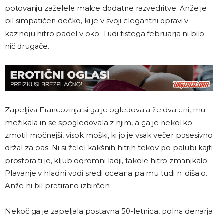
potovanju zaželele malce dodatne razvedritve. Anže je
bil simpatičen dečko, ki je v svoji elegantni opravi v
kazinoju hitro padel v oko. Tudi tistega februarja ni bilo
nič drugače.
Zapeljiva Francozinja si ga je ogledovala že dva dni, mu
mežikala in se spogledovala z njim, a ga je nekoliko
zmotil močnejši, visok moški, ki jo je vsak večer posesivno
držal za pas. Ni si želel kakšnih hitrih tekov po palubi kajti
prostora ti je, kljub ogromni ladji, takole hitro zmanjkalo.
Plavanje v hladni vodi sredi oceana pa mu tudi ni dišalo.
Anže ni bil pretirano izbirčen.
Nekoč ga je zapeljala postavna 50-letnica, polna denarja