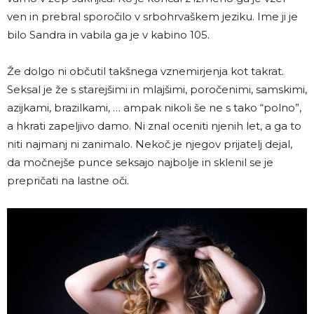
ven in prebral sporočilo v srbohrvaškem jeziku. Ime ji je
bilo Sandra in vabila ga je v kabino 105.
Že dolgo ni občutil takšnega vznemirjenja kot takrat.
Seksal je že s starejšimi in mlajšimi, poročenimi, samskimi,
azijkami, brazilkami, … ampak nikoli še ne s tako “polno”,
a hkrati zapeljivo damo. Ni znal oceniti njenih let, a ga to
niti najmanj ni zanimalo. Nekoč je njegov prijatelj dejal,
da močnejše punce seksajo najbolje in sklenil se je
prepričati na lastne oči.